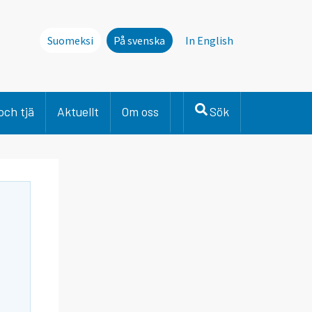
Suomeksi
På svenska
In English
och tjä
Aktuellt
Om oss
Sök