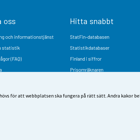
a oss
Hitta snabbt
ng och informationstjänst
StatFin-databasen
 statistik
Statistikdatabaser
rågor (FAQ)
Finland i siffror
a
Prisomräknaren
Kommande publiceringar
Undersökningsmaterial
övs för att webbplatsen ska fungera på rätt sätt. Andra kakor behö
Användarvillkor
Dataskydd
Tillgänglighet
Information om