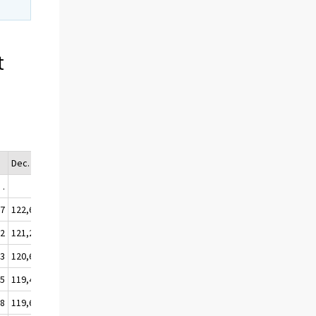
t
.
Dec.
Årsmedel.
.
.
.
,7
122,6
122,0
,2
121,2
120,7
,3
120,6
119,8
,5
119,4
119,4
,8
119,6
119,6