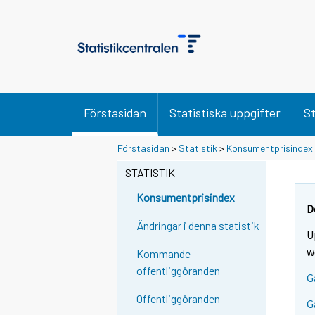
Förstasidan
Statistiska uppgifter
St
Förstasidan
>
Statistik
>
Konsumentprisindex
STATISTIK
Konsumentprisindex
D
Ändringar i denna statistik
U
w
Kommande
offentliggöranden
G
Offentliggöranden
G