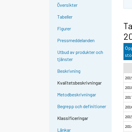
Översikter
Tabeller
Ta
Figurer
2
Pressmeddelanden
Öpp
Utbud av produkter och
stö
tjänster
Beskrivning
201
Kvalitetsbeskrivningar
201
Metodbeskrivningar
201
Begrepp och definitioner
201
201
Klassificeringar
201
Länkar