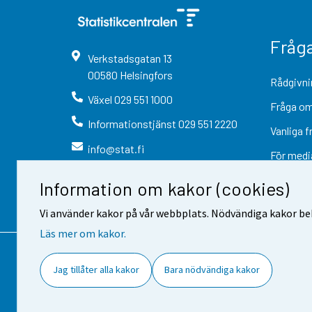
Fråg
Verkstadsgatan
13
00580
Helsingfors
Rådgivni
Växel
029 551 1000
Fråga om
Informationstjänst
029 551 2220
Vanliga f
info@stat.fi
För medi
Information om kakor (cookies)
Vi använder kakor på vår webbplats. Nödvändiga kakor beh
Läs mer om kakor.
Kontaktinformation
Respons
Jag tillåter alla kakor
Bara nödvändiga kakor