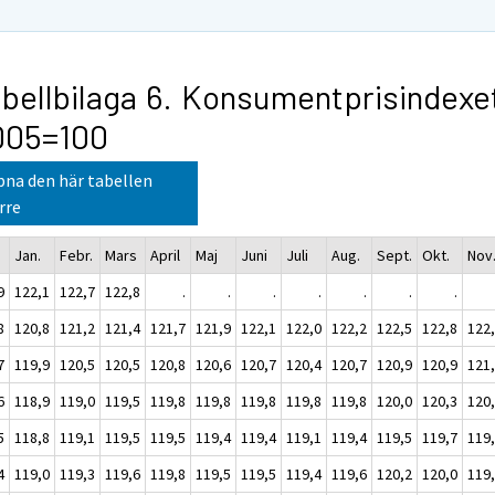
bellbilaga 6. Konsumentprisindexe
005=100
na den här tabellen
rre
Jan.
Febr.
Mars
April
Maj
Juni
Juli
Aug.
Sept.
Okt.
Nov
9
122,1
122,7
122,8
.
.
.
.
.
.
.
8
120,8
121,2
121,4
121,7
121,9
122,1
122,0
122,2
122,5
122,8
122
7
119,9
120,5
120,5
120,8
120,6
120,7
120,4
120,7
120,9
120,9
121
6
118,9
119,0
119,5
119,8
119,8
119,8
119,8
119,8
120,0
120,3
120
5
118,8
119,1
119,5
119,5
119,4
119,4
119,1
119,4
119,5
119,7
119
4
119,0
119,3
119,6
119,8
119,5
119,5
119,4
119,6
120,2
120,0
119