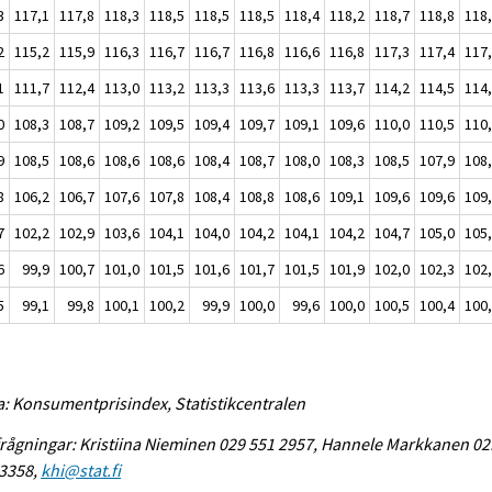
3
117,1
117,8
118,3
118,5
118,5
118,5
118,4
118,2
118,7
118,8
118
2
115,2
115,9
116,3
116,7
116,7
116,8
116,6
116,8
117,3
117,4
117
1
111,7
112,4
113,0
113,2
113,3
113,6
113,3
113,7
114,2
114,5
114
0
108,3
108,7
109,2
109,5
109,4
109,7
109,1
109,6
110,0
110,5
110
9
108,5
108,6
108,6
108,6
108,4
108,7
108,0
108,3
108,5
107,9
108
8
106,2
106,7
107,6
107,8
108,4
108,8
108,6
109,1
109,6
109,6
109
7
102,2
102,9
103,6
104,1
104,0
104,2
104,1
104,2
104,7
105,0
105
6
99,9
100,7
101,0
101,5
101,6
101,7
101,5
101,9
102,0
102,3
102
5
99,1
99,8
100,1
100,2
99,9
100,0
99,6
100,0
100,5
100,4
100
a: Konsumentprisindex, Statistikcentralen
rågningar: Kristiina Nieminen 029 551 2957, Hannele Markkanen 02
 3358,
khi@stat.fi