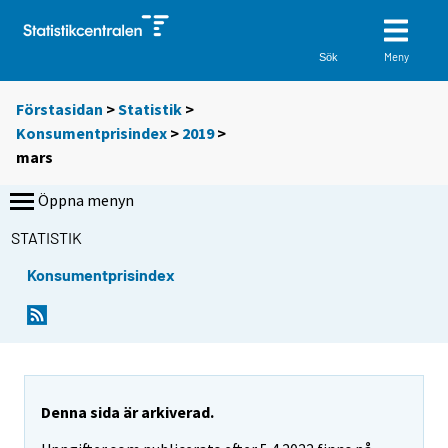
Meny
Sök
Förstasidan
>
Statistik
>
Konsumentprisindex
>
2019
>
mars
Öppna menyn
STATISTIK
Konsumentprisindex
Denna sida är arkiverad.