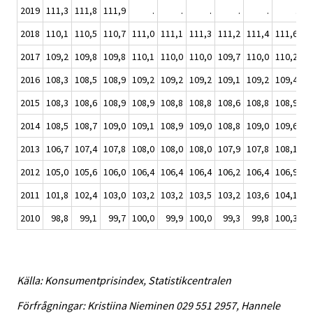
2019
111,3
111,8
111,9
.
.
.
.
.
.
2018
110,1
110,5
110,7
111,0
111,1
111,3
111,2
111,4
111,6
11
2017
109,2
109,8
109,8
110,1
110,0
110,0
109,7
110,0
110,2
11
2016
108,3
108,5
108,9
109,2
109,2
109,2
109,1
109,2
109,4
10
2015
108,3
108,6
108,9
108,9
108,8
108,8
108,6
108,8
108,9
10
2014
108,5
108,7
109,0
109,1
108,9
109,0
108,8
109,0
109,6
10
2013
106,7
107,4
107,8
108,0
108,0
108,0
107,9
107,8
108,1
10
2012
105,0
105,6
106,0
106,4
106,4
106,4
106,2
106,4
106,9
10
2011
101,8
102,4
103,0
103,2
103,2
103,5
103,2
103,6
104,1
10
2010
98,8
99,1
99,7
100,0
99,9
100,0
99,3
99,8
100,3
10
Källa: Konsumentprisindex, Statistikcentralen
Förfrågningar: Kristiina Nieminen 029 551 2957, Hannele