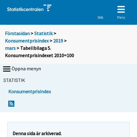
Meny
Sök
Förstasidan
>
Statistik
>
Konsumentprisindex
>
2019
>
mars
> Tabellbilaga 5.
Konsumentprisindexet 2010=100
Öppna menyn
STATISTIK
Konsumentprisindex
Denna sida är arkiverad.