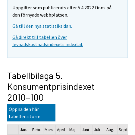
Uppgifter som publicerats efter 5.4.2022 finns på
den förnyade webbplatsen.
Gå till den nya statistiksidan.
Gå direkt till tabellen över
levnadskostnadsindexets indextal.
Tabellbilaga 5.
Konsumentprisindexet
2010=100
Öppna den här
tabellen större
Jan.
Febr.
Mars
April
Maj
Juni
Juli
Aug.
Sept.
Ok