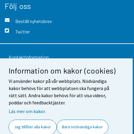
Följ oss
Beställ nyhetsbrev
Twitter
Kontaktinformation
Information om kakor (cookies)
Respons
Vi använder kakor på vår webbplats. Nödvändiga
Användarvillkor
kakor behövs för att webbplatsen ska fungera på
Dataskydd
rätt sätt. Andra kakor behövs för att visa videor,
poddar och feedbacktjäster.
Tillgänglighet
Läs mer om kakor.
Information om webbplatsen
Jag tillåter alla kakor
Bara nödvändiga kakor
Cookie-inställningar