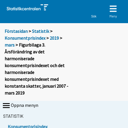
Meny
Sök
Förstasidan
>
Statistik
>
Konsumentprisindex
>
2019
>
mars
> Figurbilaga 3.
Årsförändring av det
harmoniserade
konsumentprisindexet och det
harmoniserade
konsumentprisindexet med
konstanta skatter, januari 2007 -
mars 2019
Öppna menyn
STATISTIK
Konsumentprisindex