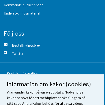
Kommande publiceringar
Undersökningsmaterial
Följ oss
Beställ nyhetsbrev
Twitter
Kontaktinformation
Information om kakor (cookies)
Respons
Vi använder kakor på vår webbplats. Nödvändiga
Användarvillkor
kakor behövs för att webbplatsen ska fungera på
Dataskydd
rätt sätt. Andra kakor behövs för att visa videor,