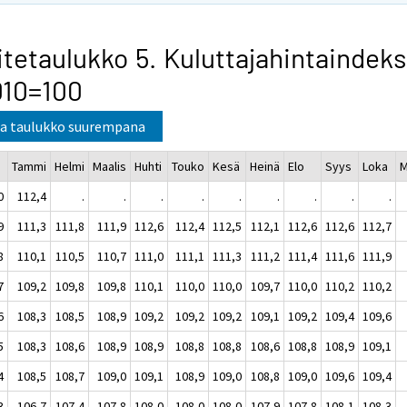
itetaulukko 5. Kuluttajahintaindeks
010=100
a taulukko suurempana
Tammi
Helmi
Maalis
Huhti
Touko
Kesä
Heinä
Elo
Syys
Loka
M
0
112,4
.
.
.
.
.
.
.
.
.
9
111,3
111,8
111,9
112,6
112,4
112,5
112,1
112,6
112,6
112,7
8
110,1
110,5
110,7
111,0
111,1
111,3
111,2
111,4
111,6
111,9
7
109,2
109,8
109,8
110,1
110,0
110,0
109,7
110,0
110,2
110,2
6
108,3
108,5
108,9
109,2
109,2
109,2
109,1
109,2
109,4
109,6
5
108,3
108,6
108,9
108,9
108,8
108,8
108,6
108,8
108,9
109,1
4
108,5
108,7
109,0
109,1
108,9
109,0
108,8
109,0
109,6
109,4
3
106,7
107,4
107,8
108,0
108,0
108,0
107,9
107,8
108,1
108,3