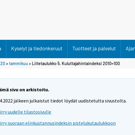
a
Kyselyt ja tiedonkeruut
Tuotteet ja palvelut
Aja
020
>
tammikuu
> Liitetaulukko 5. Kuluttajahintaindeksi 2010=100
ämä sivu on arkistoitu.
.4.2022 jälkeen julkaistut tiedot löydät uudistetulta sivustolta.
iirry uudelle tilastosivulle
iirry suoraan elinkustannusindeksin pistelukutaulukkoon