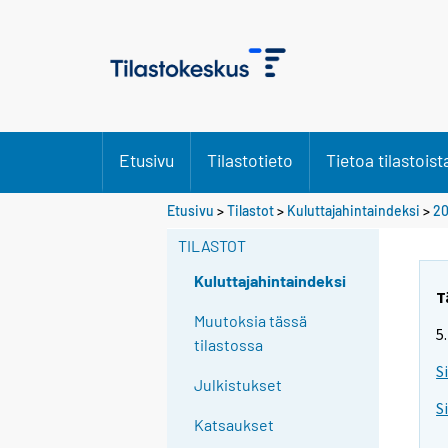
Etusivu
Tilastotieto
Tietoa tilastoist
Etusivu
>
Tilastot
>
Kuluttajahintaindeksi
>
2
TILASTOT
Kuluttajahintaindeksi
T
Muutoksia tässä
5
tilastossa
S
Julkistukset
S
Katsaukset