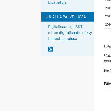
Lisätietoja
201
201
MUUALLA PALVELUSSA
201
Digitalisaatio ja BKT -
miten digitalisaatio näkyy
taloustilastoissa
Lähd
Lisä
335
Vast
Päiv