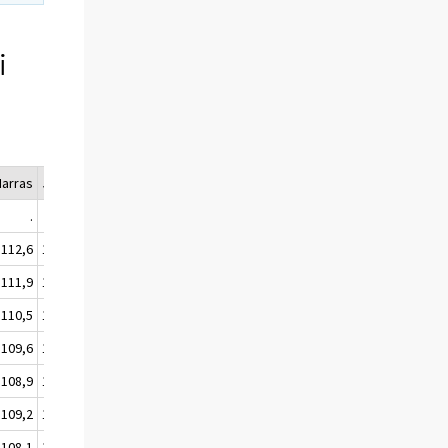
i
arras
Joulu
Vuosika.
.
.
.
112,6
112,8
112,3
111,9
111,7
111,2
110,5
110,4
110,0
109,6
109,9
109,2
108,9
108,8
108,8
109,2
109,0
109,0
108,1
108,5
107,9