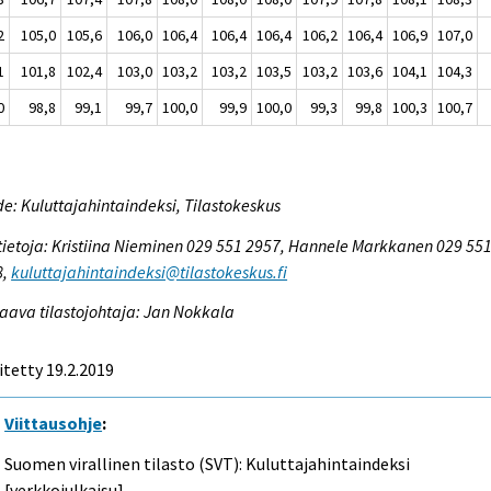
2
105,0
105,6
106,0
106,4
106,4
106,4
106,2
106,4
106,9
107,0
1
101,8
102,4
103,0
103,2
103,2
103,5
103,2
103,6
104,1
104,3
0
98,8
99,1
99,7
100,0
99,9
100,0
99,3
99,8
100,3
100,7
e: Kuluttajahintaindeksi, Tilastokeskus
tietoja: Kristiina Nieminen 029 551 2957, Hannele Markkanen 029 55
8,
kuluttajahintaindeksi@tilastokeskus.fi
aava tilastojohtaja: Jan Nokkala
itetty 19.2.2019
Viittausohje
:
Suomen virallinen tilasto (SVT): Kuluttajahintaindeksi
[verkkojulkaisu].