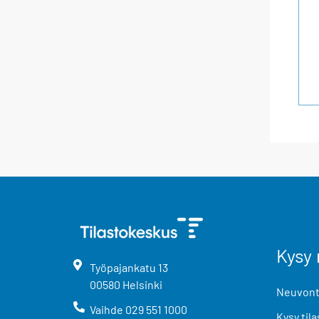
Kysy 
Työpajankatu
13
00580
Helsinki
Neuvonta
Vaihde
029 551 1000
Kysy tila