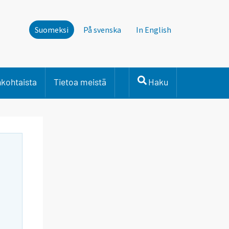
Suomeksi
På svenska
In English
nkohtaista
Tietoa meistä
Haku