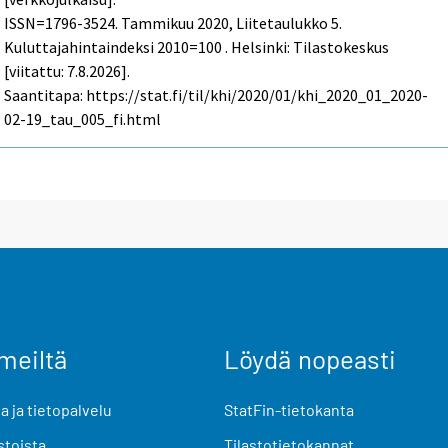
ISSN=1796-3524.
Tammikuu
2020, Liitetaulukko 5.
Kuluttajahintaindeksi 2010=100 . Helsinki: Tilastokeskus
[viitattu: 7.8.2026].
Saantitapa: https://stat.fi/til/khi/2020/01/khi_2020_01_2020-
02-19_tau_005_fi.html
meiltä
Löydä nopeasti
 ja tietopalvelu
StatFin-tietokanta
stoista
Tilastotietokannat