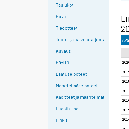
Taulukot
Li
Kuviot
2
Tiedotteet
Tuote- ja palvelutarjonta
Ava
Kuvaus
202
Käyttö
201
Laatuselosteet
201
Menetelmäselosteet
201
Käsitteet ja määritelmät
201
Luokitukset
201
201
Linkit
201