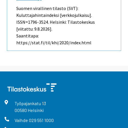
Suomen virallinen tilasto (SVT):
Kuluttajahintaindeksi [verkkojulkaisu].
ISSN=1796-3524. Helsinki: Tilastokeskus
[viitattu: 9.8.2026].
Saantitapa:
https://stat.fi/til/khi/2020/index.html
Työpajankatu
13
00580
Helsinki
Vaihde
029 551 1000