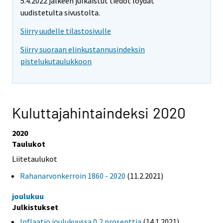
5.4.2022 jälkeen julkaistut tiedot löydät
uudistetulta sivustolta.
Siirry uudelle tilastosivulle
Siirry suoraan elinkustannusindeksin
pistelukutaulukkoon
Kuluttajahintaindeksi 2020
2020
Taulukot
Liitetaulukot
Rahanarvonkerroin 1860 - 2020
(11.2.2021)
joulukuu
Julkistukset
Inflaatio joulukuussa 0,2 prosenttia
(14.1.2021)