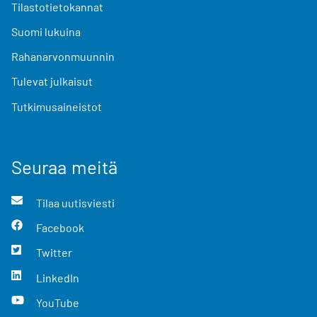
Tilastotietokannat
Suomi lukuina
Rahanarvonmuunnin
Tulevat julkaisut
Tutkimusaineistot
Seuraa meitä
Tilaa uutisviesti
Facebook
Twitter
LinkedIn
YouTube