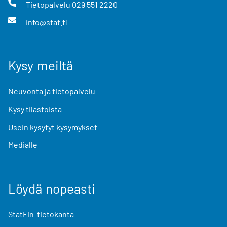
Tietopalvelu
029 551 2220
info@stat.fi
Kysy meiltä
Neuvonta ja tietopalvelu
Kysy tilastoista
Usein kysytyt kysymykset
Medialle
Löydä nopeasti
StatFin-tietokanta