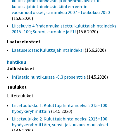
kuluttajahintaindeksin ja yhdenmukaistetun
kuluttajahintaindeksin kiintein veroin
vuosimuutokset, tammikuu 2007 - toukokuu 2020
(15.6.2020)
Liitekuvio 4. Yhdenmukaistettu kuluttajahintaindeksi
2015=100; Suomi, euroalue ja EU
(15.6.2020)
Laatuselosteet
Laatuseloste: Kuluttajahintaindeksi
(15.6.2020)
huhtikuu
Julkistukset
Inflaatio huhtikuussa -0,3 prosenttia
(14.5.2020)
Taulukot
Liitetaulukot
Liitetaulukko 1. Kuluttajahintaindeksi 2015=100
hyödykeryhmittäin
(14.5.2020)
Liitetaulukko 2. Kuluttajahintaindeksi 2015=100
hyödykeryhmittäin, vuosi- ja kuukausimuutokset
(14.5.2020)