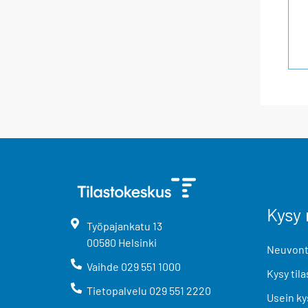
Kysy 
Työpajankatu
13
00580
Helsinki
Neuvonta
Vaihde
029 551 1000
Kysy tila
Tietopalvelu
029 551 2220
Usein ky