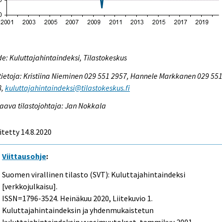
e: Kuluttajahintaindeksi, Tilastokeskus
tietoja: Kristiina Nieminen 029 551 2957, Hannele Markkanen 029 55
8,
kuluttajahintaindeksi@tilastokeskus.fi
aava tilastojohtaja: Jan Nokkala
itetty 14.8.2020
Viittausohje
:
Suomen virallinen tilasto (SVT): Kuluttajahintaindeksi
[verkkojulkaisu].
ISSN=1796-3524.
Heinäkuu
2020, Liitekuvio 1.
Kuluttajahintaindeksin ja yhdenmukaistetun