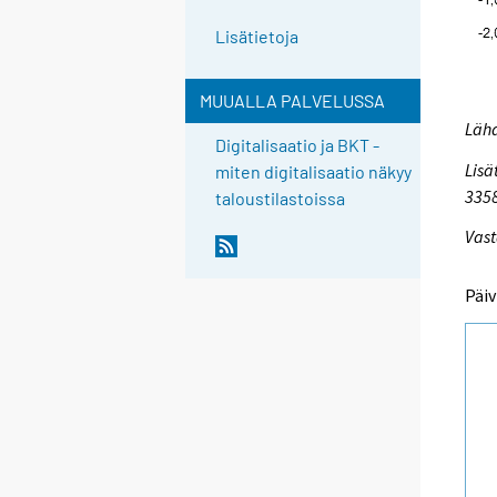
Lisätietoja
MUUALLA PALVELUSSA
Lähd
Digitalisaatio ja BKT -
Lisä
miten digitalisaatio näkyy
335
taloustilastoissa
Vast
Päiv