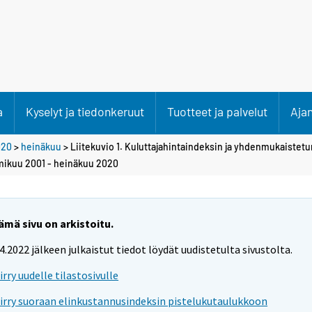
a
Kyselyt ja tiedonkeruut
Tuotteet ja palvelut
Aja
020
>
heinäkuu
> Liitekuvio 1. Kuluttajahintaindeksin ja yhdenmukaistetu
mikuu 2001 - heinäkuu 2020
ämä sivu on arkistoitu.
.4.2022 jälkeen julkaistut tiedot löydät uudistetulta sivustolta.
iirry uudelle tilastosivulle
iirry suoraan elinkustannusindeksin pistelukutaulukkoon