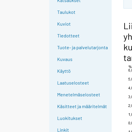
Katsaukset
Taulukot
Li
Kuviot
y
Tiedotteet
ku
Tuote- ja palvelutarjonta
ta
Kuvaus
Käyttö
Laatuselosteet
Menetelmäselosteet
Käsitteet ja määritelmät
Luokitukset
Linkit