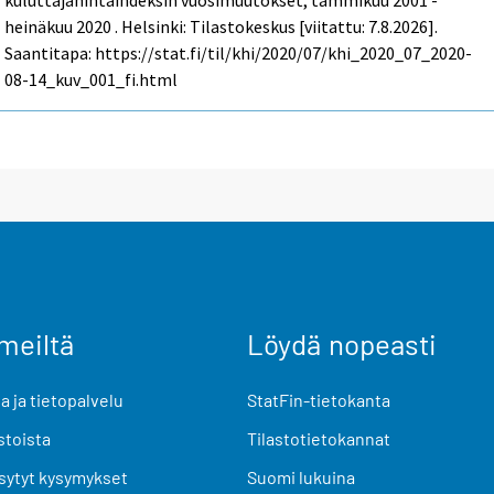
kuluttajahintaindeksin vuosimuutokset, tammikuu 2001 -
heinäkuu 2020 . Helsinki: Tilastokeskus [viitattu: 7.8.2026].
Saantitapa: https://stat.fi/til/khi/2020/07/khi_2020_07_2020-
08-14_kuv_001_fi.html
meiltä
Löydä nopeasti
 ja tietopalvelu
StatFin-tietokanta
stoista
Tilastotietokannat
sytyt kysymykset
Suomi lukuina