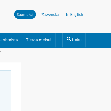
Suomeksi
På svenska
In English
nkohtaista
Tietoa meistä
Haku
n