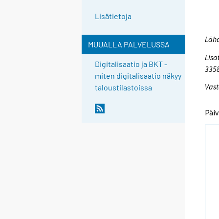
Lisätietoja
Lähd
MUUALLA PALVELUSSA
Lisä
Digitalisaatio ja BKT -
335
miten digitalisaatio näkyy
Vast
taloustilastoissa
Päiv