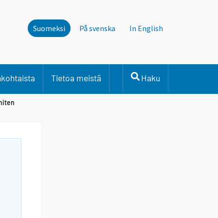
Suomeksi
På svenska
In English
nkohtaista
Tietoa meistä
Haku
niten