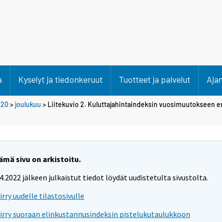
a
Kyselyt ja tiedonkeruut
Tuotteet ja palvelut
Aja
020
>
joulukuu
> Liitekuvio 2. Kuluttajahintaindeksin vuosimuutokseen e
ämä sivu on arkistoitu.
.4.2022 jälkeen julkaistut tiedot löydät uudistetulta sivustolta.
iirry uudelle tilastosivulle
iirry suoraan elinkustannusindeksin pistelukutaulukkoon