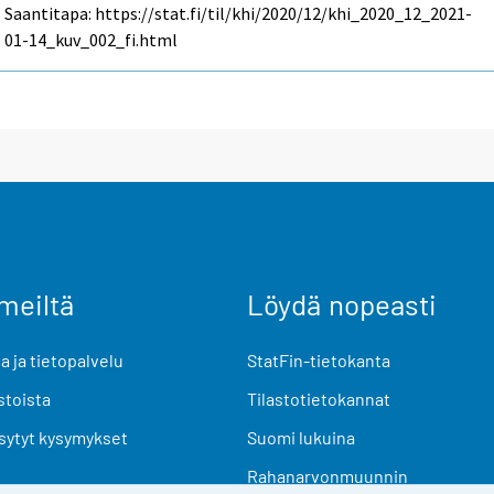
Saantitapa: https://stat.fi/til/khi/2020/12/khi_2020_12_2021-
01-14_kuv_002_fi.html
meiltä
Löydä nopeasti
 ja tietopalvelu
StatFin-tietokanta
stoista
Tilastotietokannat
sytyt kysymykset
Suomi lukuina
Rahanarvonmuunnin