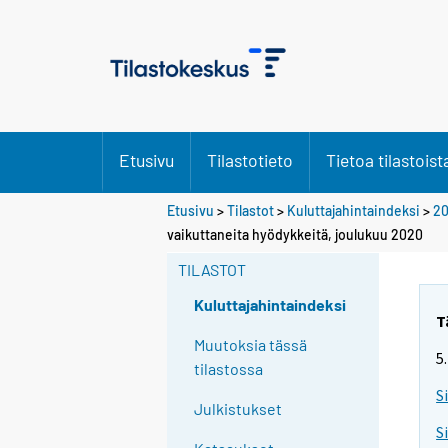
Etusivu
Tilastotieto
Tietoa tilastoist
Etusivu
>
Tilastot
>
Kuluttajahintaindeksi
>
2
vaikuttaneita hyödykkeitä, joulukuu 2020
TILASTOT
Kuluttajahintaindeksi
T
Muutoksia tässä
5
tilastossa
S
Julkistukset
S