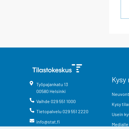
Kysy 
Työpajankatu
13
00580
Helsinki
Neuvonta
Vaihde
029 551 1000
Kysy tila
Tietopalvelu
029 551 2220
Usein ky
info@stat.fi
Medialle