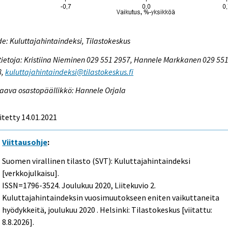
e: Kuluttajahintaindeksi, Tilastokeskus
tietoja: Kristiina Nieminen 029 551 2957, Hannele Markkanen 029 55
8,
kuluttajahintaindeksi@tilastokeskus.fi
aava osastopäällikkö: Hannele Orjala
itetty 14.01.2021
Viittausohje
:
Suomen virallinen tilasto (SVT): Kuluttajahintaindeksi
[verkkojulkaisu].
ISSN=1796-3524.
Joulukuu
2020, Liitekuvio 2.
Kuluttajahintaindeksin vuosimuutokseen eniten vaikuttaneita
hyödykkeitä, joulukuu 2020 . Helsinki: Tilastokeskus [viitattu:
8.8.2026].