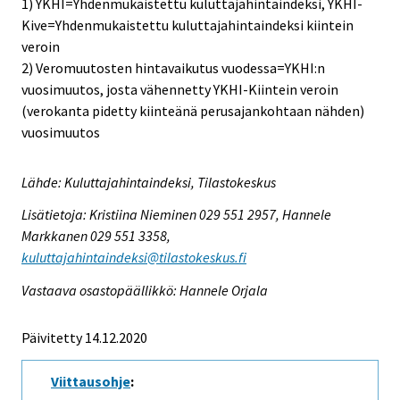
1) YKHI=Yhdenmukaistettu kuluttajahintaindeksi, YKHI-
Kive=Yhdenmukaistettu kuluttajahintaindeksi kiintein
veroin
2) Veromuutosten hintavaikutus vuodessa=YKHI:n
vuosimuutos, josta vähennetty YKHI-Kiintein veroin
(verokanta pidetty kiinteänä perusajankohtaan nähden)
vuosimuutos
Lähde: Kuluttajahintaindeksi, Tilastokeskus
Lisätietoja: Kristiina Nieminen 029 551 2957, Hannele
Markkanen 029 551 3358,
kuluttajahintaindeksi@tilastokeskus.fi
Vastaava osastopäällikkö: Hannele Orjala
Päivitetty 14.12.2020
Viittausohje
: