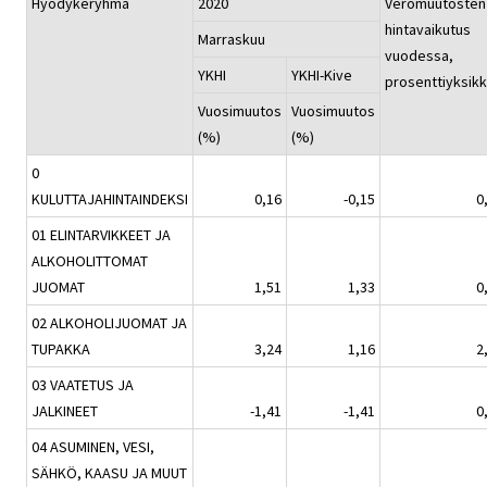
Hyödykeryhmä
2020
Veromuutosten
hintavaikutus
Marraskuu
vuodessa,
YKHI
YKHI-Kive
prosenttiyksik
Vuosimuutos
Vuosimuutos
(%)
(%)
0
KULUTTAJAHINTAINDEKSI
0,16
-0,15
0
01 ELINTARVIKKEET JA
ALKOHOLITTOMAT
JUOMAT
1,51
1,33
0
02 ALKOHOLIJUOMAT JA
TUPAKKA
3,24
1,16
2
03 VAATETUS JA
JALKINEET
-1,41
-1,41
0
04 ASUMINEN, VESI,
SÄHKÖ, KAASU JA MUUT