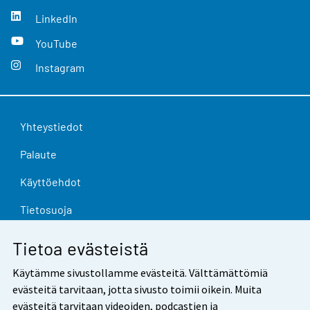
LinkedIn
YouTube
Instagram
Yhteystiedot
Palaute
Käyttöehdot
Tietosuoja
Saavutettavuus
Tietoa evästeistä
Tietoa sivustosta
Käytämme sivustollamme evästeitä. Välttämättömiä
evästeitä tarvitaan, jotta sivusto toimii oikein. Muita
Evästeasetukset
evästeitä tarvitaan videoiden, podcastien ja