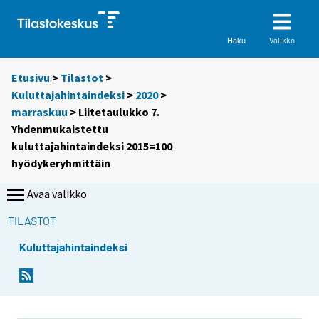
Valikko
Haku
Etusivu
>
Tilastot
>
Kuluttajahintaindeksi
>
2020
>
marraskuu
> Liitetaulukko 7.
Yhdenmukaistettu
kuluttajahintaindeksi 2015=100
hyödykeryhmittäin
Avaa valikko
TILASTOT
Kuluttajahintaindeksi