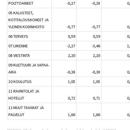
POLTTOAINEET
-0,27
-0,28
0
05 KALUSTEET,
KOTITALOUSKONEET JA
YLEINEN KODINHOITO
-0,77
-0,77
0
06 TERVEYS
0,59
0,59
0
07 LIIKENNE
-2,27
-3,46
1
08 VIESTINTÄ
2,20
2,20
0
09 KULTTUURI JA VAPAA-
AIKA
-0,38
-0,38
0
10 KOULUTUS
1,05
1,05
0
11 RAVINTOLAT JA
HOTELLIT
0,72
0,71
0
12 MUUT TAVARAT JA
PALVELUT
1,66
1,66
0