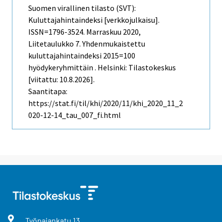
Suomen virallinen tilasto (SVT):
Kuluttajahintaindeksi [verkkojulkaisu].
ISSN=1796-3524.
Marraskuu
2020,
Liitetaulukko 7. Yhdenmukaistettu
kuluttajahintaindeksi 2015=100
hyödykeryhmittäin . Helsinki: Tilastokeskus
[viitattu: 10.8.2026].
Saantitapa:
https://stat.fi/til/khi/2020/11/khi_2020_11_2
020-12-14_tau_007_fi.html
Työpajankatu
13