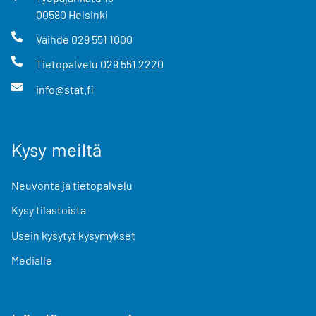
00580
Helsinki
Vaihde
029 551 1000
Tietopalvelu
029 551 2220
info@stat.fi
Kysy meiltä
Neuvonta ja tietopalvelu
Kysy tilastoista
Usein kysytyt kysymykset
Medialle