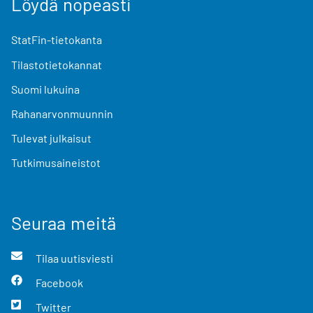
Löydä nopeasti
StatFin-tietokanta
Tilastotietokannat
Suomi lukuina
Rahanarvonmuunnin
Tulevat julkaisut
Tutkimusaineistot
Seuraa meitä
Tilaa uutisviesti
Facebook
Twitter