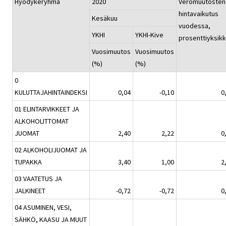
Hyödykeryhmä
2020
Veromuutosten
hintavaikutus
Kesäkuu
vuodessa,
YKHI
YKHI-Kive
prosenttiyksik
Vuosimuutos
Vuosimuutos
(%)
(%)
0
KULUTTAJAHINTAINDEKSI
0,04
-0,10
0
01 ELINTARVIKKEET JA
ALKOHOLITTOMAT
JUOMAT
2,40
2,22
0
02 ALKOHOLIJUOMAT JA
TUPAKKA
3,40
1,00
2
03 VAATETUS JA
JALKINEET
-0,72
-0,72
0
04 ASUMINEN, VESI,
SÄHKÖ, KAASU JA MUUT