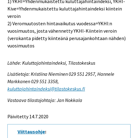
1) YKHI=Yhdenmukaistettu kuluttajahintaindeksi, YKHI-
Kive=Yhdenmukaistettu kuluttajahintaindeksi kiintein
veroin
2) Veromuutosten hintavaikutus vuodessa=YKHI:n
vuosimuutos, josta vähennetty YKHI-Kiintein veroin
(verokanta pidetty kiinteänä perusajankohtaan nähden)
vuosimuutos
Lähde: Kuluttajahintaindeksi, Tilastokeskus
Lisätietoja: Kristiina Nieminen 029 551 2957, Hannele
Markkanen 029 551 3358,
kuluttajahintaindeksi@tilastokeskus.fi
Vastaava tilastojohtaja: Jan Nokkala
Päivitetty 14.7.2020
Viittausohje
: