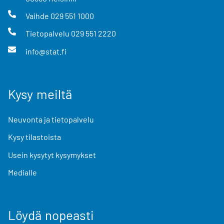
Vaihde
029 551 1000
Tietopalvelu
029 551 2220
info@stat.fi
Kysy meiltä
Neuvonta ja tietopalvelu
Kysy tilastoista
Usein kysytyt kysymykset
Medialle
Löydä nopeasti