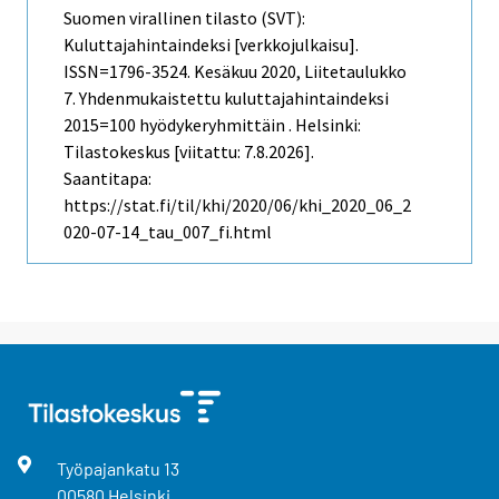
Suomen virallinen tilasto (SVT):
Kuluttajahintaindeksi [verkkojulkaisu].
ISSN=1796-3524.
Kesäkuu
2020, Liitetaulukko
7. Yhdenmukaistettu kuluttajahintaindeksi
2015=100 hyödykeryhmittäin . Helsinki:
Tilastokeskus [viitattu: 7.8.2026].
Saantitapa:
https://stat.fi/til/khi/2020/06/khi_2020_06_2
020-07-14_tau_007_fi.html
Työpajankatu
13
00580
Helsinki