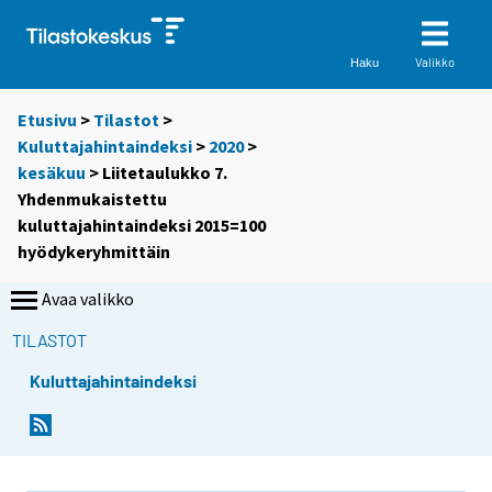
Valikko
Haku
Etusivu
>
Tilastot
>
Kuluttajahintaindeksi
>
2020
>
kesäkuu
> Liitetaulukko 7.
Yhdenmukaistettu
kuluttajahintaindeksi 2015=100
hyödykeryhmittäin
Avaa valikko
TILASTOT
Kuluttajahintaindeksi