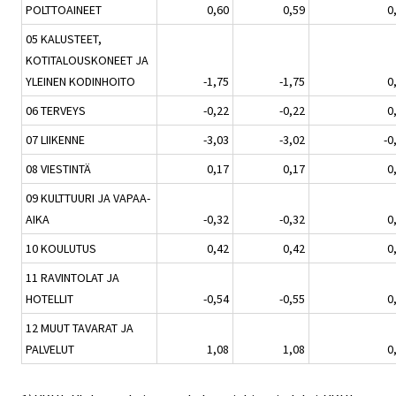
POLTTOAINEET
0,60
0,59
0
05 KALUSTEET,
KOTITALOUSKONEET JA
YLEINEN KODINHOITO
-1,75
-1,75
0
06 TERVEYS
-0,22
-0,22
0
07 LIIKENNE
-3,03
-3,02
-0
08 VIESTINTÄ
0,17
0,17
0
09 KULTTUURI JA VAPAA-
AIKA
-0,32
-0,32
0
10 KOULUTUS
0,42
0,42
0
11 RAVINTOLAT JA
HOTELLIT
-0,54
-0,55
0
12 MUUT TAVARAT JA
PALVELUT
1,08
1,08
0