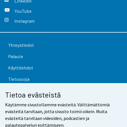
LinkedIn
YouTube
Instagram
Yhteystiedot
Palaute
Käyttöehdot
Tietosuoja
Saavutettavuus
Tietoa evästeistä
Tietoa sivustosta
Käytämme sivustollamme evästeitä. Välttämättömiä
evästeitä tarvitaan, jotta sivusto toimii oikein. Muita
Evästeasetukset
evästeitä tarvitaan videoiden, podcastien ja
palautepalvelun esittämiseen.