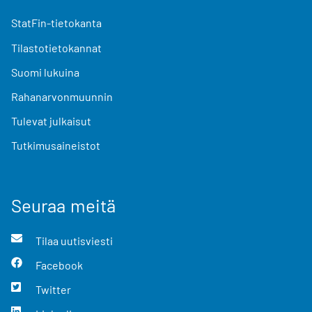
StatFin-tietokanta
Tilastotietokannat
Suomi lukuina
Rahanarvonmuunnin
Tulevat julkaisut
Tutkimusaineistot
Seuraa meitä
Tilaa uutisviesti
Facebook
Twitter