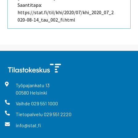
Saantitapa:
https://stat.fi/til/khi/2020/07/khi_2020_07_2
020-08-14_tau_002_fi.html
Työpajankatu
13
00580
Helsinki
Vaihde
029 551 1000
Tietopalvelu
029 551 2220
info@stat.fi