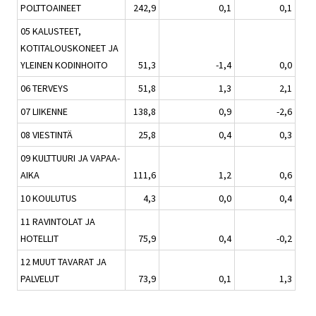
POLTTOAINEET
242,9
0,1
0,1
05 KALUSTEET,
KOTITALOUSKONEET JA
YLEINEN KODINHOITO
51,3
-1,4
0,0
06 TERVEYS
51,8
1,3
2,1
07 LIIKENNE
138,8
0,9
-2,6
08 VIESTINTÄ
25,8
0,4
0,3
09 KULTTUURI JA VAPAA-
AIKA
111,6
1,2
0,6
10 KOULUTUS
4,3
0,0
0,4
11 RAVINTOLAT JA
HOTELLIT
75,9
0,4
-0,2
12 MUUT TAVARAT JA
PALVELUT
73,9
0,1
1,3