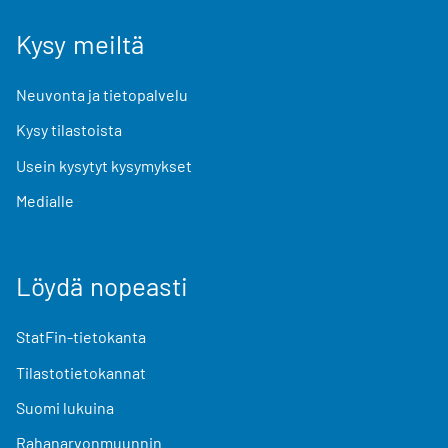
Kysy meiltä
Neuvonta ja tietopalvelu
Kysy tilastoista
Usein kysytyt kysymykset
Medialle
Löydä nopeasti
StatFin-tietokanta
Tilastotietokannat
Suomi lukuina
Rahanarvonmuunnin