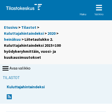
Valikko
Haku
Etusivu
>
Tilastot
>
Kuluttajahintaindeksi
>
2020
>
heinäkuu
> Liitetaulukko 2.
Kuluttajahintaindeksi 2015=100
hyödykeryhmittäin, vuosi- ja
kuukausimuutokset
Avaa valikko
TILASTOT
Kuluttajahintaindeksi