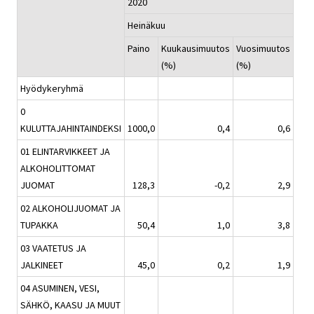
2020
Heinäkuu
Paino
Kuukausimuutos
Vuosimuutos
(%)
(%)
Hyödykeryhmä
0
KULUTTAJAHINTAINDEKSI
1000,0
0,4
0,6
01 ELINTARVIKKEET JA
ALKOHOLITTOMAT
JUOMAT
128,3
-0,2
2,9
02 ALKOHOLIJUOMAT JA
TUPAKKA
50,4
1,0
3,8
03 VAATETUS JA
JALKINEET
45,0
0,2
1,9
04 ASUMINEN, VESI,
SÄHKÖ, KAASU JA MUUT