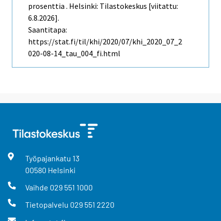
prosenttia . Helsinki: Tilastokeskus [viitattu:
6.8.2026].
Saantitapa:
https://stat.fi/til/khi/2020/07/khi_2020_07_2
020-08-14_tau_004_fi.html
Työpajankatu
13
00580
Helsinki
Vaihde
029 551 1000
Tietopalvelu
029 551 2220