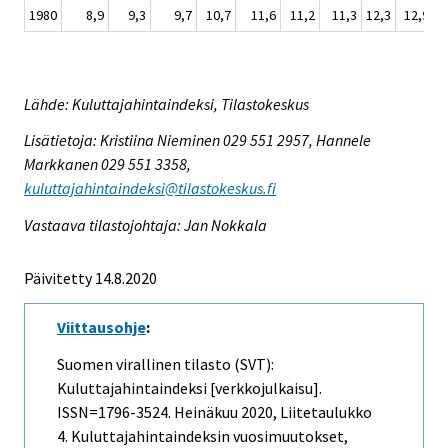
1980
8,9
9,3
9,7
10,7
11,6
11,2
11,3
12,3
12,9
1
Lähde: Kuluttajahintaindeksi, Tilastokeskus
Lisätietoja: Kristiina Nieminen 029 551 2957, Hannele
Markkanen 029 551 3358,
kuluttajahintaindeksi@tilastokeskus.fi
Vastaava tilastojohtaja: Jan Nokkala
Päivitetty 14.8.2020
Viittausohje
:
Suomen virallinen tilasto (SVT):
Kuluttajahintaindeksi [verkkojulkaisu].
ISSN=1796-3524.
Heinäkuu
2020, Liitetaulukko
4. Kuluttajahintaindeksin vuosimuutokset,