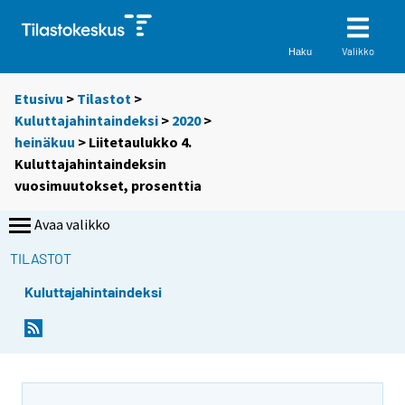
Valikko
Haku
Etusivu
>
Tilastot
>
Kuluttajahintaindeksi
>
2020
>
heinäkuu
> Liitetaulukko 4.
Kuluttajahintaindeksin
vuosimuutokset, prosenttia
Avaa valikko
TILASTOT
Kuluttajahintaindeksi