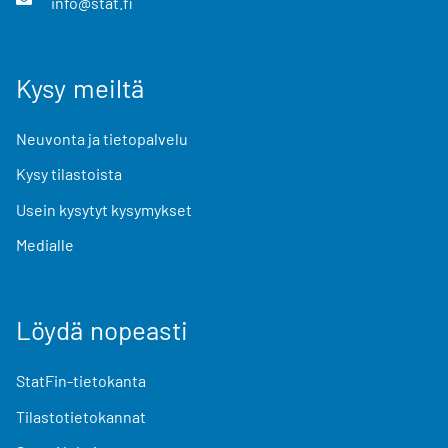
info@stat.fi
Kysy meiltä
Neuvonta ja tietopalvelu
Kysy tilastoista
Usein kysytyt kysymykset
Medialle
Löydä nopeasti
StatFin-tietokanta
Tilastotietokannat