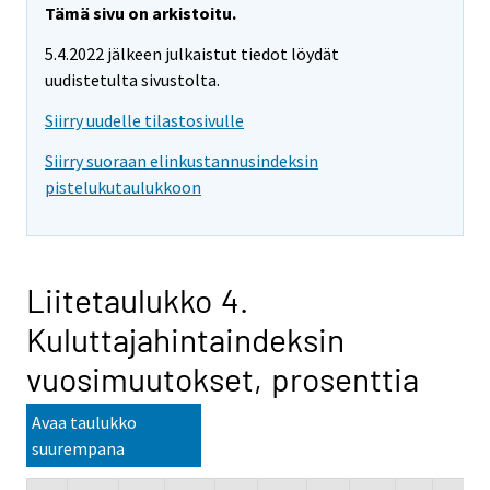
Tämä sivu on arkistoitu.
5.4.2022 jälkeen julkaistut tiedot löydät
uudistetulta sivustolta.
Siirry uudelle tilastosivulle
Siirry suoraan elinkustannusindeksin
pistelukutaulukkoon
Liitetaulukko 4.
Kuluttajahintaindeksin
vuosimuutokset, prosenttia
Avaa taulukko
suurempana