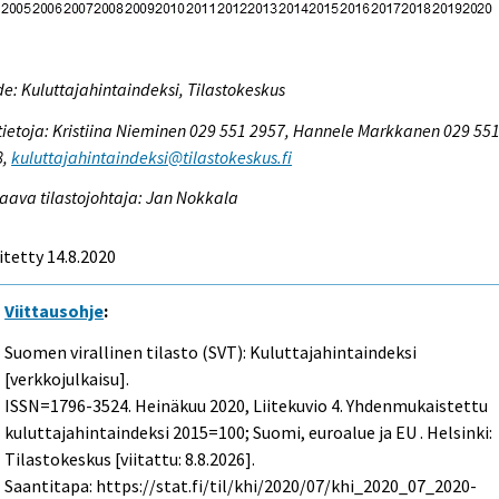
e: Kuluttajahintaindeksi, Tilastokeskus
tietoja: Kristiina Nieminen 029 551 2957, Hannele Markkanen 029 55
8,
kuluttajahintaindeksi@tilastokeskus.fi
aava tilastojohtaja: Jan Nokkala
itetty 14.8.2020
Viittausohje
:
Suomen virallinen tilasto (SVT): Kuluttajahintaindeksi
[verkkojulkaisu].
ISSN=1796-3524.
Heinäkuu
2020, Liitekuvio 4. Yhdenmukaistettu
kuluttajahintaindeksi 2015=100; Suomi, euroalue ja EU . Helsinki:
Tilastokeskus [viitattu: 8.8.2026].
Saantitapa: https://stat.fi/til/khi/2020/07/khi_2020_07_2020-