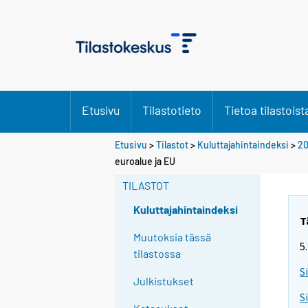
Etusivu
Tilastotieto
Tietoa tilastoist
Etusivu
>
Tilastot
>
Kuluttajahintaindeksi
>
2
euroalue ja EU
TILASTOT
Kuluttajahintaindeksi
T
Muutoksia tässä
5
tilastossa
S
Julkistukset
S