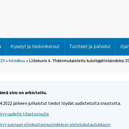
a
Kyselyt ja tiedonkeruut
Tuotteet ja palvelut
Aja
020
>
heinäkuu
> Liitekuvio 4. Yhdenmukaistettu kuluttajahintaindeksi 2
ämä sivu on arkistoitu.
.4.2022 jälkeen julkaistut tiedot löydät uudistetulta sivustolta.
iirry uudelle tilastosivulle
iirry suoraan elinkustannusindeksin pistelukutaulukkoon