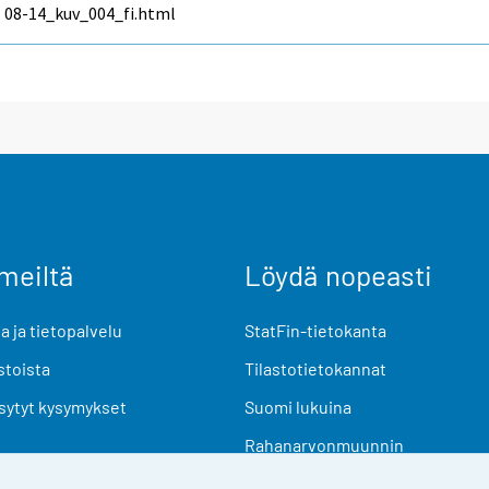
08-14_kuv_004_fi.html
meiltä
Löydä nopeasti
 ja tietopalvelu
StatFin-tietokanta
stoista
Tilastotietokannat
sytyt kysymykset
Suomi lukuina
Rahanarvonmuunnin
Tulevat julkaisut