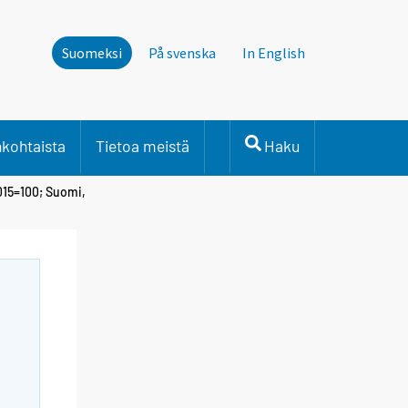
Suomeksi
På svenska
In English
nkohtaista
Tietoa meistä
Haku
015=100; Suomi,