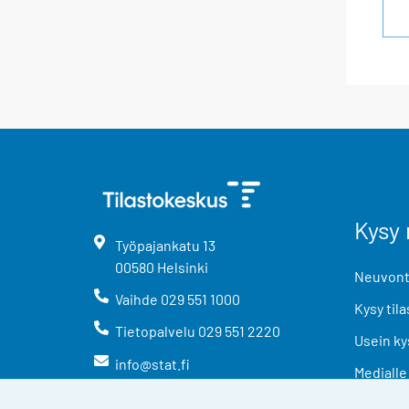
Kysy 
Työpajankatu
13
00580
Helsinki
Neuvonta
Vaihde
029 551 1000
Kysy tila
Tietopalvelu
029 551 2220
Usein ky
info@stat.fi
Medialle