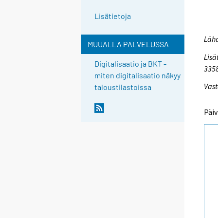
Lisätietoja
Lähd
MUUALLA PALVELUSSA
Lisä
Digitalisaatio ja BKT -
335
miten digitalisaatio näkyy
Vast
taloustilastoissa
Päiv