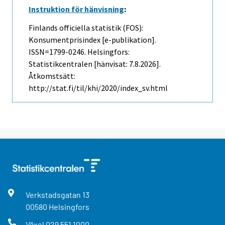
Instruktion för hänvisning
:
Finlands officiella statistik (FOS):
Konsumentprisindex [e-publikation].
ISSN=1799-0246. Helsingfors:
Statistikcentralen [hänvisat: 7.8.2026].
Åtkomstsätt:
http://stat.fi/til/khi/2020/index_sv.html
Verkstadsgatan
13
00580
Helsingfors
Växel
029 551 1000