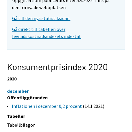
Uppgifter som publicerats efter 5.4.2022 finns på
den förnyade webbplatsen.
Gå till den nya statistiksidan.
Gå direkt till tabellen över
levnadskostnadsindexets indextal.
Konsumentprisindex 2020
2020
december
Offentliggöranden
Inflationen i december 0,2 procent
(14.1.2021)
Tabeller
Tabellbilagor