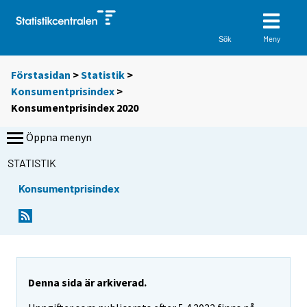
Meny
Sök
Förstasidan
>
Statistik
>
Konsumentprisindex
>
Konsumentprisindex 2020
Öppna menyn
STATISTIK
Konsumentprisindex
Denna sida är arkiverad.