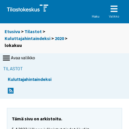
Valikko
Haku
Etusivu
>
Tilastot
>
Kuluttajahintaindeksi
>
2020
>
lokakuu
Avaa valikko
TILASTOT
Kuluttajahintaindeksi
Tämä sivu on arkistoitu.