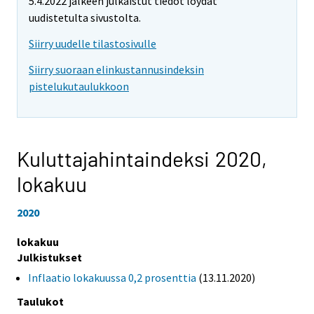
5.4.2022 jälkeen julkaistut tiedot löydät
uudistetulta sivustolta.
Siirry uudelle tilastosivulle
Siirry suoraan elinkustannusindeksin
pistelukutaulukkoon
Kuluttajahintaindeksi 2020,
lokakuu
2020
lokakuu
Julkistukset
Inflaatio lokakuussa 0,2 prosenttia
(13.11.2020)
Taulukot