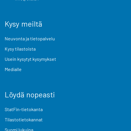
Kysy meiltä
Neuvonta ja tietopalvelu
Kysy tilastoista
Usein kysytyt kysymykset
Medialle
Löydä nopeasti
StatFin-tietokanta
Tilastotietokannat
Suomi lukuina