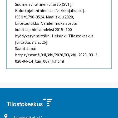
Suomen virallinen tilasto (SVT):
Kuluttajahintaindeksi [verkkojulkaisu].
ISSN=1796-3524.
Maaliskuu
2020,
Liitetaulukko 7. Yhdenmukaistettu
kuluttajahintaindeksi 2015=100
hyödykeryhmittäin . Helsinki: Tilastokeskus
[viitattu: 7.8.2026].
Saantitapa:
https://stat.fi/til/khi/2020/03/khi_2020_03_2
020-04-14_tau_007_fi.html
Työpajankatu
13