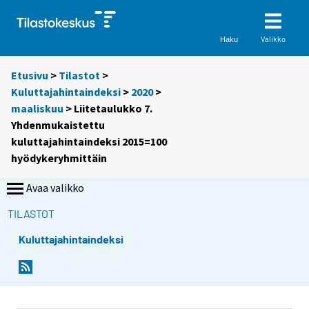
Valikko
Haku
Etusivu
>
Tilastot
>
Kuluttajahintaindeksi
>
2020
>
maaliskuu
> Liitetaulukko 7.
Yhdenmukaistettu
kuluttajahintaindeksi 2015=100
hyödykeryhmittäin
Avaa valikko
TILASTOT
Kuluttajahintaindeksi