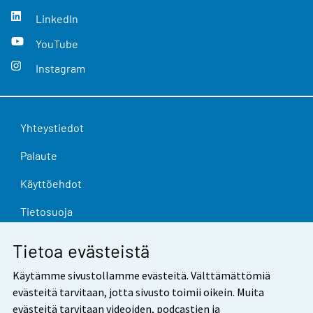
LinkedIn
YouTube
Instagram
Yhteystiedot
Palaute
Käyttöehdot
Tietosuoja
Saavutettavuus
Tietoa evästeistä
Tietoa sivustosta
Käytämme sivustollamme evästeitä. Välttämättömiä
evästeitä tarvitaan, jotta sivusto toimii oikein. Muita
Evästeasetukset
evästeitä tarvitaan videoiden, podcastien ja