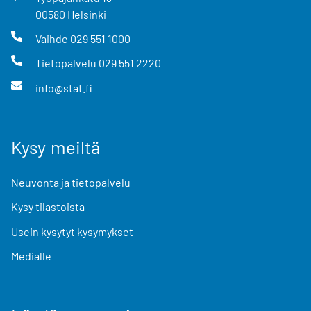
00580
Helsinki
Vaihde
029 551 1000
Tietopalvelu
029 551 2220
info@stat.fi
Kysy meiltä
Neuvonta ja tietopalvelu
Kysy tilastoista
Usein kysytyt kysymykset
Medialle