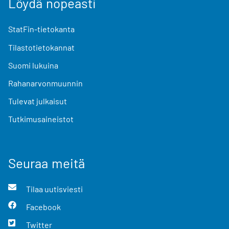
Löydä nopeasti
StatFin-tietokanta
Tilastotietokannat
Suomi lukuina
Rahanarvonmuunnin
Tulevat julkaisut
Tutkimusaineistot
Seuraa meitä
Tilaa uutisviesti
Facebook
Twitter