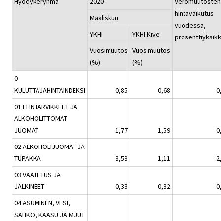
Hyödykeryhmä
2020
Veromuutosten
hintavaikutus
Maaliskuu
vuodessa,
YKHI
YKHI-Kive
prosenttiyksik
Vuosimuutos
Vuosimuutos
(%)
(%)
0
KULUTTAJAHINTAINDEKSI
0,85
0,68
0
01 ELINTARVIKKEET JA
ALKOHOLITTOMAT
JUOMAT
1,77
1,59
0
02 ALKOHOLIJUOMAT JA
TUPAKKA
3,53
1,11
2
03 VAATETUS JA
JALKINEET
0,33
0,32
0
04 ASUMINEN, VESI,
SÄHKÖ, KAASU JA MUUT