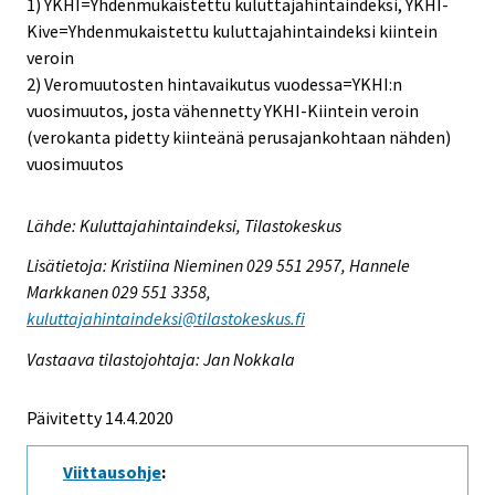
1) YKHI=Yhdenmukaistettu kuluttajahintaindeksi, YKHI-
Kive=Yhdenmukaistettu kuluttajahintaindeksi kiintein
veroin
2) Veromuutosten hintavaikutus vuodessa=YKHI:n
vuosimuutos, josta vähennetty YKHI-Kiintein veroin
(verokanta pidetty kiinteänä perusajankohtaan nähden)
vuosimuutos
Lähde: Kuluttajahintaindeksi, Tilastokeskus
Lisätietoja: Kristiina Nieminen 029 551 2957, Hannele
Markkanen 029 551 3358,
kuluttajahintaindeksi@tilastokeskus.fi
Vastaava tilastojohtaja: Jan Nokkala
Päivitetty 14.4.2020
Viittausohje
: