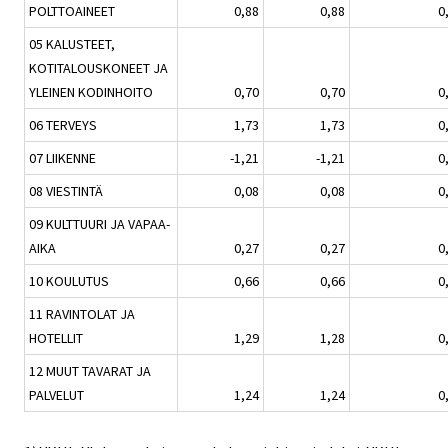
POLTTOAINEET
0,88
0,88
0
05 KALUSTEET,
KOTITALOUSKONEET JA
YLEINEN KODINHOITO
0,70
0,70
0
06 TERVEYS
1,73
1,73
0
07 LIIKENNE
-1,21
-1,21
0
08 VIESTINTÄ
0,08
0,08
0
09 KULTTUURI JA VAPAA-
AIKA
0,27
0,27
0
10 KOULUTUS
0,66
0,66
0
11 RAVINTOLAT JA
HOTELLIT
1,29
1,28
0
12 MUUT TAVARAT JA
PALVELUT
1,24
1,24
0