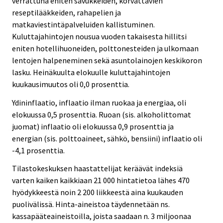
verrattuna eniten savukkeiden, korvattavien
reseptilääkkeiden, rahapelien ja
matkaviestintäpalveluiden kallistuminen.
Kuluttajahintojen nousua vuoden takaisesta hillitsi
eniten hotellihuoneiden, polttonesteiden ja ulkomaan
lentojen halpeneminen sekä asuntolainojen keskikoron
lasku. Heinäkuulta elokuulle kuluttajahintojen
kuukausimuutos oli 0,0 prosenttia.
Ydininflaatio, inflaatio ilman ruokaa ja energiaa, oli
elokuussa 0,5 prosenttia. Ruoan (sis. alkoholittomat
juomat) inflaatio oli elokuussa 0,9 prosenttia ja
energian (sis. polttoaineet, sähkö, bensiini) inflaatio oli
-4,1 prosenttia.
Tilastokeskuksen haastattelijat keräävät indeksiä
varten kaiken kaikkiaan 21 000 hintatietoa lähes 470
hyödykkeestä noin 2 200 liikkeestä aina kuukauden
puolivälissä. Hinta-aineistoa täydennetään ns.
kassapääteaineistoilla, joista saadaan n. 3 miljoonaa