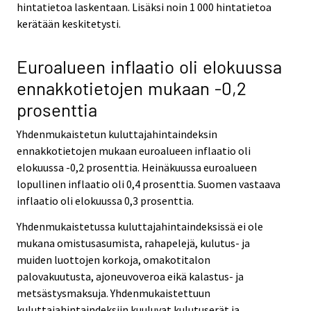
hintatietoa laskentaan. Lisäksi noin 1 000 hintatietoa
kerätään keskitetysti.
Euroalueen inflaatio oli elokuussa
ennakkotietojen mukaan -0,2
prosenttia
Yhdenmukaistetun kuluttajahintaindeksin
ennakkotietojen mukaan euroalueen inflaatio oli
elokuussa -0,2 prosenttia. Heinäkuussa euroalueen
lopullinen inflaatio oli 0,4 prosenttia. Suomen vastaava
inflaatio oli elokuussa 0,3 prosenttia.
Yhdenmukaistetussa kuluttajahintaindeksissä ei ole
mukana omistusasumista, rahapelejä, kulutus- ja
muiden luottojen korkoja, omakotitalon
palovakuutusta, ajoneuvoveroa eikä kalastus- ja
metsästysmaksuja. Yhdenmukaistettuun
kuluttajahintaindeksiin kuuluvat kulutuserät ja