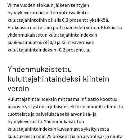
Viime vuoden elokuun jälkeen tehtyjen
hyödykeveromuutosten yhteisvaikutus
kuluttajahintoihin oli siis 0,3 prosenttiyksikköä.
Elokuussa nostettiin polttoaineiden veroja. Elokuussa
yhdenmukaistetun kuluttajahintaindeksin
kuukausimuutos oli 0,0 ja kiinteäveroisen
kuluttajahintaindeksin -0,2 prosenttia.
Yhdenmukaistettu
kuluttajahintaindeksi kiintein
veroin
Kuluttajahintaindeksin mittaama inflaatio koostuu
pääosin yritysten ja julkisen sektorin hinnoittelemista
tuotteista ja palveluista sekä arvonlisä- ja
hyödykeveroista. Yhdenmukaistetun
kuluttajahintaindeksin kuvaamasta yksityisestä
kulutuksesta noin 25 prosenttia on arvonlisä- ja muita