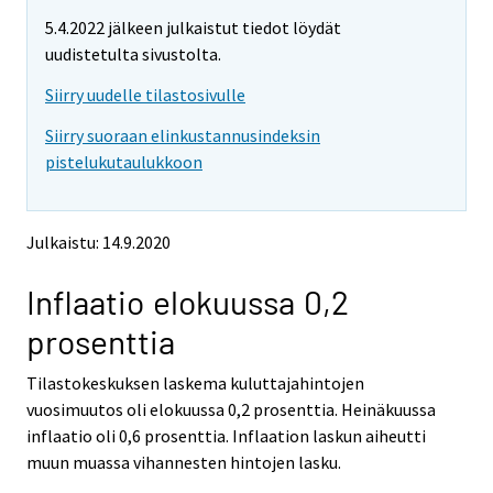
m
m
e
5.4.2022 jälkeen julkaistut tiedot löydät
o
o
m
v
v
uudistetulta sivustolta.
o
i
i
v
Siirry uudelle tilastosivulle
n
n
i
g
g
Siirry suoraan elinkustannusindeksin
t
t
n
pistelukutaulukkoon
o
o
g
a
a
t
n
n
o
o
o
Julkaistu: 14.9.2020
a
t
t
h
h
n
Inflaatio elokuussa 0,2
e
e
o
r
r
t
prosenttia
s
s
h
e
e
e
Tilastokeskuksen laskema kuluttajahintojen
r
r
v
v
r
vuosimuutos oli elokuussa 0,2 prosenttia. Heinäkuussa
i
i
s
inflaatio oli 0,6 prosenttia. Inflaation laskun aiheutti
c
c
e
muun muassa vihannesten hintojen lasku.
e
e
r