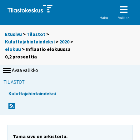
Valikko
Haku
Etusivu
>
Tilastot
>
Kuluttajahintaindeksi
>
2020
>
elokuu
> Inflaatio elokuussa
0,2 prosenttia
Avaa valikko
TILASTOT
Kuluttajahintaindeksi
Y
Y
Y
o
o
o
u
u
u
a
a
a
r
r
r
e
e
Tämä sivu on arkistoitu.