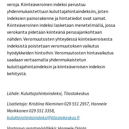
veroja. Kiinteäveroinen indeksi perustuu
yhdenmukaistettuun kuluttajahintaindeksiin, joten
indeksien painorakenne ja hintatiedot ovat samat.
Kiinteäveroinen indeksi lasketaan menetelmällä, jossa
verokanta pidetään kiinteänä perusajankohtaan
nähden. Veromuutosten yhteydessä kiinteäveroisesta
indeksistä poistetaan veromuutoksen vaikutus
hyödykkeiden hintoihin. Veromuutosten hintavaikutus
saadaan vertaamalla yhdenmukaistetun
kuluttajahintaindeksin ja kiinteäveroisen indeksin
kehitystä.
Lähde: Kuluttajahintaindeksi, Tilastokeskus
Lisätietoja: Kristiina Nieminen 029 551 2957, Hannele
Markkanen 029 551 3358,
kuluttajahintaindeksi@tilastokeskus.fi
Vastaava osastopäällikkö: Hannele Orjala