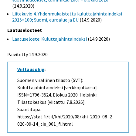
(14.9.2020)
Liitekuvio 4. Yhdenmukaistettu kuluttajahintaindeksi
2015=100; Suomi, euroalue ja EU
(14.9.2020)
Laatuselosteet
Laatuseloste: Kuluttajahintaindeksi
(14.9.2020)
Päivitetty 14.9.2020
Viittausohje
:
Suomen virallinen tilasto (SVT):
Kuluttajahintaindeksi [verkkojulkaisu].
ISSN=1796-3524.
Elokuu
2020. Helsinki:
Tilastokeskus [viitattu: 7.8.2026].
Saantitapa:
https://stat.fi/til/khi/2020/08/khi_2020_08_2
020-09-14_tie_001_fi.html