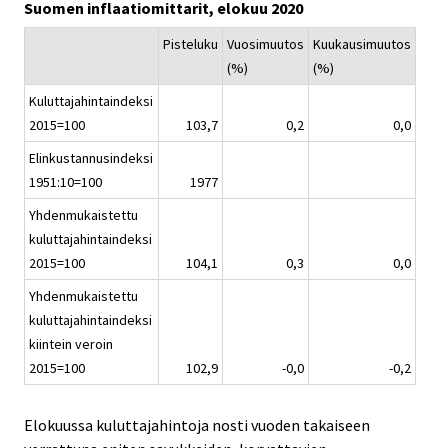
.
.
Suomen inflaatiomittarit, elokuu 2020
v
i
Pisteluku
Vuosimuutos
Kuukausimuutos
c
(%)
(%)
e
Kuluttajahintaindeksi
.
2015=100
103,7
0,2
0,0
Elinkustannusindeksi
1951:10=100
1977
Yhdenmukaistettu
kuluttajahintaindeksi
2015=100
104,1
0,3
0,0
Yhdenmukaistettu
kuluttajahintaindeksi
kiintein veroin
2015=100
102,9
-0,0
-0,2
Elokuussa kuluttajahintoja nosti vuoden takaiseen