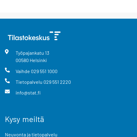
Työpajankatu
13
00580
Helsinki
Vaihde
029 551 1000
Tietopalvelu
029 551 2220
info@stat.fi
Kysy meiltä
Neuvonta ja tietopalvelu