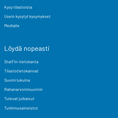
Kysy tilastoista
Usein kysytyt kysymykset
Medialle
Löydä nopeasti
StatFin-tietokanta
Tilastotietokannat
Suomi lukuina
Rahanarvonmuunnin
Tulevat julkaisut
Tutkimusaineistot