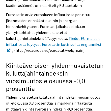
laadintasäännöt on määritelty EU-asetuksin.
Eurostatin arvio euroalueen inflaatiosta perustuu
jäsenmaiden ennakkotietoihin ja energian
hinnankehitykseen. Eurostat julkaisee elokuun
yksityiskohtaiset yhdenmukaistetut
kuluttajahintaindeksit 17. syyskuuta.
Tiedot EU-maiden
inflaatiosta löytyvät Eurostatin kotisivuilta englanniksi
, (http://ec.europa.eu/eurostat/web/main).
Kiinteäveroisen yhdenmukaistetun
kuluttajahintaindeksin
vuosimuutos elokuussa -0,0
prosenttia
Yhdenmukaistetun kuluttajahintaindeksin vuosimuutos
oli elokuussa 0,3 prosenttia ja markkinainflaatiota
mittaavan kiinteäveroisen indeksin -0,0 prosenttia.