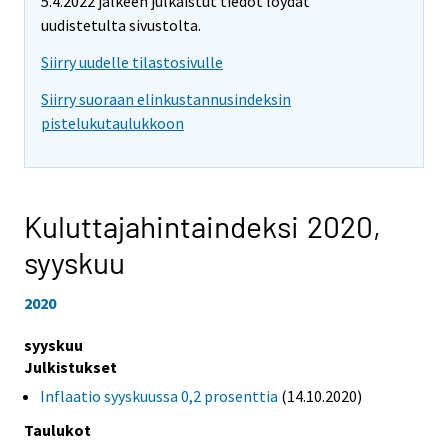
5.4.2022 jälkeen julkaistut tiedot löydät
uudistetulta sivustolta.
Siirry uudelle tilastosivulle
Siirry suoraan elinkustannusindeksin
pistelukutaulukkoon
Kuluttajahintaindeksi 2020,
syyskuu
2020
syyskuu
Julkistukset
Inflaatio syyskuussa 0,2 prosenttia
(14.10.2020)
Taulukot