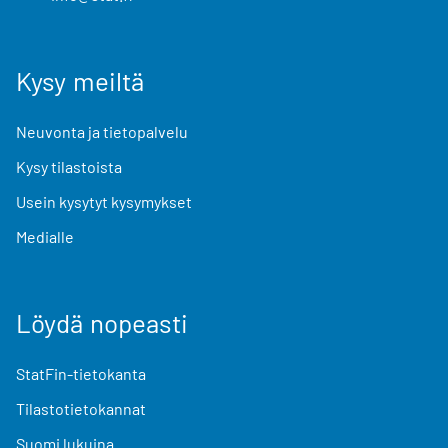
Kysy meiltä
Neuvonta ja tietopalvelu
Kysy tilastoista
Usein kysytyt kysymykset
Medialle
Löydä nopeasti
StatFin-tietokanta
Tilastotietokannat
Suomi lukuina