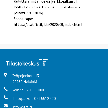
Kuluttajahintaindeksi [verkkojulkaisu].
ISSN=1796-3524. Helsinki: Tilastokeskus
[viitattu: 9.8.2026].
Saantitapa:
https://stat.fi/til/khi/2020/09/index.html
Työpajankatu
13
00580
Helsinki
Vaihde
029 551 1000
Tietopalvelu
029 551 2220
info@stat.fi