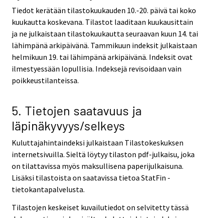
Tiedot kerätään tilastokuukauden 10.-20. päivä tai koko
kuukautta koskevana. Tilastot laaditaan kuukausittain
ja ne julkaistaan tilastokuukautta seuraavan kuun 14. tai
lähimpänä arkipäivänä. Tammikuun indeksit julkaistaan
helmikuun 19. tai lähimpänä arkipäivänä. Indeksit ovat
ilmestyessään lopullisia. Indeksejä revisoidaan vain
poikkeustilanteissa.
5. Tietojen saatavuus ja
läpinäkyvyys/selkeys
Kuluttajahintaindeksi julkaistaan Tilastokeskuksen
internetsivuilla. Sieltä löytyy tilaston pdf-julkaisu, joka
on tilattavissa myös maksullisena paperijulkaisuna.
Lisäksi tilastoista on saatavissa tietoa StatFin -
tietokantapalvelusta.
Tilastojen keskeiset kuvailutiedot on selvitetty tässä