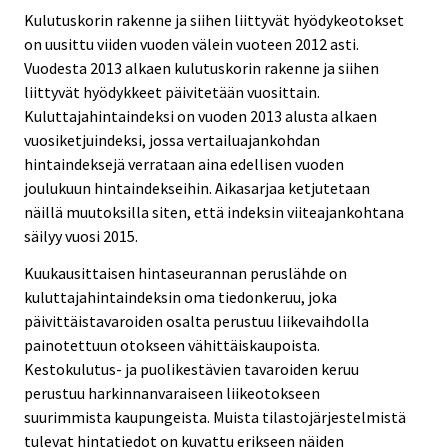
Kulutuskorin rakenne ja siihen liittyvät hyödykeotokset
on uusittu viiden vuoden välein vuoteen 2012 asti.
Vuodesta 2013 alkaen kulutuskorin rakenne ja siihen
liittyvät hyödykkeet päivitetään vuosittain.
Kuluttajahintaindeksi on vuoden 2013 alusta alkaen
vuosiketjuindeksi, jossa vertailuajankohdan
hintaindeksejä verrataan aina edellisen vuoden
joulukuun hintaindekseihin. Aikasarjaa ketjutetaan
näillä muutoksilla siten, että indeksin viiteajankohtana
säilyy vuosi 2015.
Kuukausittaisen hintaseurannan peruslähde on
kuluttajahintaindeksin oma tiedonkeruu, joka
päivittäistavaroiden osalta perustuu liikevaihdolla
painotettuun otokseen vähittäiskaupoista.
Kestokulutus- ja puolikestävien tavaroiden keruu
perustuu harkinnanvaraiseen liikeotokseen
suurimmista kaupungeista. Muista tilastojärjestelmistä
tulevat hintatiedot on kuvattu erikseen näiden