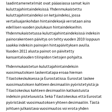
laadintamenetelmät ovat pääasiassa samat kuin
kuluttajahintaindeksissä. Yhdenmukaistettu
kuluttajahintaindeksi on ketjuindeksi, jossa
vertailuajankohdan hintaindeksejä verrataan aina
edellisen vuoden joulukuun hintaindekseihin.
Yhdenmukaistetussa kuluttajahintaindeksissä indeksin
painorakenteen päivitys on tehty vuoden 2010 loppuun
saakka indeksin painojen hintapäivityksen avulla.
Vuoden 2011 alusta painot on päivitetty
kansantalouden tilinpidon tietojen pohjalta.
Yhdenmukaistetun kuluttajahintaindeksin
vuosimuutoksen laskentatapa eroaa hieman
Tilastokeskuksessa ja Eurostatissa. Eurostat laskee
vuosimuutoksen kahteen desimaaliin pyöristetyistä ja
Tilastokeskus kahteen desimaaliin katkaistuista
indeksin pisteluvuista. Sekä Tilastokeskus että Eurostat
pyöristävät vuosimuutoksen yhteen desimaaliin. Tästä
johtuen julkaistava vuosimuutos voi erota yhden