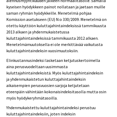
alennusmyyntikauden jälkeen normaalitasolle. Samalla
kyseisen hyödykkeen painot nollataan ja jaetaan muille
saman ryhmän hyödykkeille. Menetelmä pohjaa
Komission asetukseen (EU) N:o 330/2009. Menetelmä on
otettu käyttöön kuluttajahintaindeksissä tammikuusta
2013 alkaen ja yhdenmukaistetussa
kuluttajahintaindeksissä tammikuusta 2012 alkaen.
Menetelmämuutoksella ei ole merkittävää vaikutusta
kuluttajahintaindeksin vuosimuutoksiin.
Elinkustannusindeksi lasketaan ketjutuskertoimella
aina perusvuodeltaan uusimmasta
kuluttajahintaindeksistä. Myös kuluttajahintaindeksin
ja yhdenmukaistetun kuluttajahintaindeksin
aikaisempien perusvuosien sarjoja ketjutetaan
eteenpäin vähintään kokonaisindeksitasolla mutta osin
myös hyödykeryhmätasoilla.
Yhdenmukaistettu kuluttajahintaindeksi perustuu
kuluttajahintaindeksiin, joten indeksin