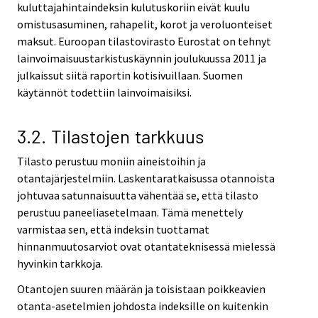
kuluttajahintaindeksin kulutuskoriin eivät kuulu
omistusasuminen, rahapelit, korot ja veroluonteiset
maksut. Euroopan tilastovirasto Eurostat on tehnyt
lainvoimaisuustarkistuskäynnin joulukuussa 2011 ja
julkaissut siitä raportin kotisivuillaan. Suomen
käytännöt todettiin lainvoimaisiksi.
3.2. Tilastojen tarkkuus
Tilasto perustuu moniin aineistoihin ja
otantajärjestelmiin. Laskentaratkaisussa otannoista
johtuvaa satunnaisuutta vähentää se, että tilasto
perustuu paneeliasetelmaan. Tämä menettely
varmistaa sen, että indeksin tuottamat
hinnanmuutosarviot ovat otantateknisessä mielessä
hyvinkin tarkkoja.
Otantojen suuren määrän ja toisistaan poikkeavien
otanta-asetelmien johdosta indeksille on kuitenkin