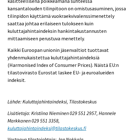
käsitteellisenä poikkeamana suhteessa
kansantalouden tilinpitoon on omistusasuminen, jossa
tilinpidon käyttämä vuokraekvivalenssimenettely
saattaa johtaa erilaiseen tulokseen kuin
kuluttajahintaindeksin hankintakustannusten
mittaamiseen perustuva menettely.
Kaikki Euroopan unionin jäsenvaltiot tuottavat
yhdenmukaistettua kuluttajahintaindeksiä
(Harmonised Index of Consumer Prices). Näistä EU:n
tilastovirasto Eurostat laskee EU- ja euroalueiden
indeksit.
Lähde: Kuluttajahintaindeksi, Tilastokeskus
Lisätietoja: Kristiina Nieminen 029 551 2957, Hannele
Markkanen 029 551 3358,
kuluttajahintaindeksi@tilastokeskus.fi
Vastaava tilastojohtaja: Jan Nokkala