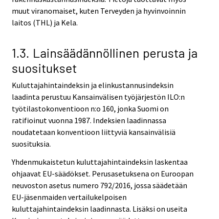
muut viranomaiset, kuten Terveyden ja hyvinvoinnin
laitos (THL) ja Kela.
1.3. Lainsäädännöllinen perusta ja
suositukset
Kuluttajahintaindeksin ja elinkustannusindeksin
laadinta perustuu Kansainvälisen työjärjestön ILO:n
työtilastokonventioon n:o 160, jonka Suomi on
ratifioinut vuonna 1987. Indeksien laadinnassa
noudatetaan konventioon liittyviä kansainvälisiä
suosituksia.
Yhdenmukaistetun kuluttajahintaindeksin laskentaa
ohjaavat EU-säädökset. Perusasetuksena on Euroopan
neuvoston asetus numero 792/2016, jossa säädetään
EU-jäsenmaiden vertailukelpoisen
kuluttajahintaindeksin laadinnasta. Lisäksi on useita