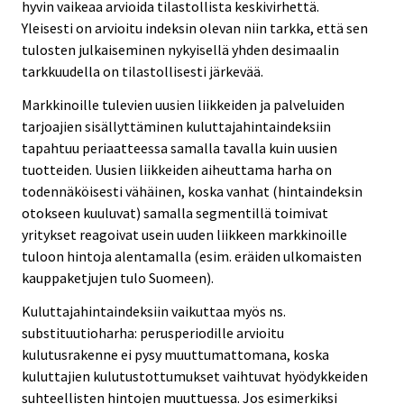
hyvin vaikeaa arvioida tilastollista keskivirhettä.
Yleisesti on arvioitu indeksin olevan niin tarkka, että sen
tulosten julkaiseminen nykyisellä yhden desimaalin
tarkkuudella on tilastollisesti järkevää.
Markkinoille tulevien uusien liikkeiden ja palveluiden
tarjoajien sisällyttäminen kuluttajahintaindeksiin
tapahtuu periaatteessa samalla tavalla kuin uusien
tuotteiden. Uusien liikkeiden aiheuttama harha on
todennäköisesti vähäinen, koska vanhat (hintaindeksin
otokseen kuuluvat) samalla segmentillä toimivat
yritykset reagoivat usein uuden liikkeen markkinoille
tuloon hintoja alentamalla (esim. eräiden ulkomaisten
kauppaketjujen tulo Suomeen).
Kuluttajahintaindeksiin vaikuttaa myös ns.
substituutioharha: perusperiodille arvioitu
kulutusrakenne ei pysy muuttumattomana, koska
kuluttajien kulutustottumukset vaihtuvat hyödykkeiden
suhteellisten hintojen muuttuessa. Jos esimerkiksi