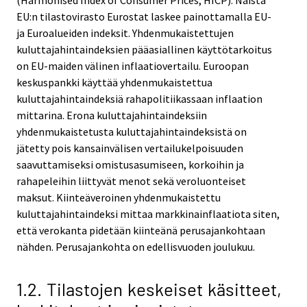
(Harmonised Index of Consumer Prices, HICP). Näistä
EU:n tilastovirasto Eurostat laskee painottamalla EU-
ja Euroalueiden indeksit. Yhdenmukaistettujen
kuluttajahintaindeksien pääasiallinen käyttötarkoitus
on EU-maiden välinen inflaatiovertailu. Euroopan
keskuspankki käyttää yhdenmukaistettua
kuluttajahintaindeksiä rahapolitiikassaan inflaation
mittarina. Erona kuluttajahintaindeksiin
yhdenmukaistetusta kuluttajahintaindeksistä on
jätetty pois kansainvälisen vertailukelpoisuuden
saavuttamiseksi omistusasumiseen, korkoihin ja
rahapeleihin liittyvät menot sekä veroluonteiset
maksut. Kiinteäveroinen yhdenmukaistettu
kuluttajahintaindeksi mittaa markkinainflaatiota siten,
että verokanta pidetään kiinteänä perusajankohtaan
nähden. Perusajankohta on edellisvuoden joulukuu.
1.2. Tilastojen keskeiset käsitteet,