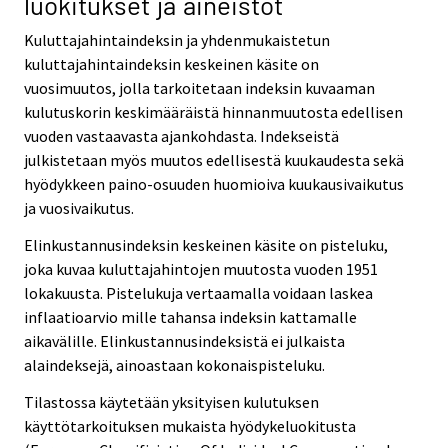
luokitukset ja aineistot
Kuluttajahintaindeksin ja yhdenmukaistetun
kuluttajahintaindeksin keskeinen käsite on
vuosimuutos, jolla tarkoitetaan indeksin kuvaaman
kulutuskorin keskimääräistä hinnanmuutosta edellisen
vuoden vastaavasta ajankohdasta. Indekseistä
julkistetaan myös muutos edellisestä kuukaudesta sekä
hyödykkeen paino-osuuden huomioiva kuukausivaikutus
ja vuosivaikutus.
Elinkustannusindeksin keskeinen käsite on pisteluku,
joka kuvaa kuluttajahintojen muutosta vuoden 1951
lokakuusta. Pistelukuja vertaamalla voidaan laskea
inflaatioarvio mille tahansa indeksin kattamalle
aikavälille. Elinkustannusindeksistä ei julkaista
alaindeksejä, ainoastaan kokonaispisteluku.
Tilastossa käytetään yksityisen kulutuksen
käyttötarkoituksen mukaista hyödykeluokitusta