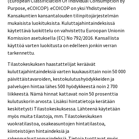
(European Classificiation Of Individual Consumption by
Purpose, eCOICOP). eCOICOP on yksi Yhdistyneiden
Kansakuntien kansantalouden tilinpitojärjestelmän
mukaisista luokituksista. Kuluttajahintaindeksissä
käytettävä luokittelu on vahvistettu Euroopan Unionin
Komission asetuksella (EC) No 792/2016. Kansallista
käyttöä varten luokitusta on edelleen jonkin verran
tarkennettu.
Tilastokeskuksen haastattelijat keräävät
kuluttajahintaindeksiä varten kuukausittain noin 50 000
päivittäistavaroiden, kestokulutushyödykkeiden ja
palvelujen hintaa lähes 500 hyödykkeestä noin 2 700
liikkeestä. Nämä hinnat kattavat noin 50 prosenttia
kulutuskorin arvosta. Lisäksi hintatietoja kerätään
keskitetysti Tilastokeskuksessa. Lähteenä käytetään
myös muita tilastoja, mm. Tilastokeskuksen
vuokratilastoa, osakeasuntojen hintatilastoa,
kiinteistöjen hintaindeksiä ja
rakennuskustannusindeksiä. Tietoja tuottavat myös