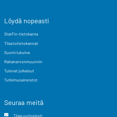
Löydä nopeasti
StatFin-tietokanta
Tilastotietokannat
Suomi lukuina
Rahanarvonmuunnin
Tulevat julkaisut
Tutkimusaineistot
Seuraa meitä
Tilaa uutisviesti