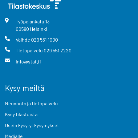
Työpajankatu
13
00580
Helsinki
Vaihde
029 551 1000
Tietopalvelu
029 551 2220
info@stat.fi
Kysy meiltä
Neuvonta ja tietopalvelu
Kysy tilastoista
Usein kysytyt kysymykset
Medialle