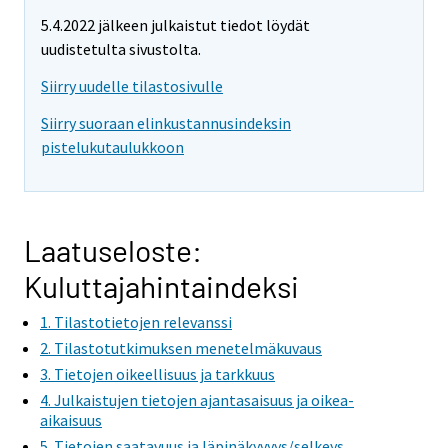
5.4.2022 jälkeen julkaistut tiedot löydät
uudistetulta sivustolta.
Siirry uudelle tilastosivulle
Siirry suoraan elinkustannusindeksin
pistelukutaulukkoon
Laatuseloste:
Kuluttajahintaindeksi
1. Tilastotietojen relevanssi
2. Tilastotutkimuksen menetelmäkuvaus
3. Tietojen oikeellisuus ja tarkkuus
4. Julkaistujen tietojen ajantasaisuus ja oikea-
aikaisuus
5. Tietojen saatavuus ja läpinäkyvyys/selkeys