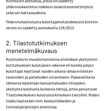
Komission asetuksia, joissa on säädetty
yhdenmukaistetun indeksin laskentamenettelyistä
sekä sen kattavuudesta.
Yhdenmukaistetusta kuluttajahintaindeksistä kiintein
veroin on säädetty asetuksella 119/2013.
2. Tilastotutkimuksen
menetelmäkuvaus
Kulutuskorin muodostamisessa arvioidaan yksityisten
kotitalouksien kulutuksen rakenne eli kuinka paljon
kuluttajat käyttävät vuoden aikana rahaa erilaisten
tavaroiden ja palveluiden ostamiseen. Pääasiallisena
lähteenä käytetään kansantalouden tilinpidon
yksityistä kulutusta koskevia tietoja, jotka perustuvat
Tilastokeskuksen kulutustutkimuksen tietoihin. Niiden
lisäksi käytetään mm. keskusliikkeiden ja
toimialajärjestöjen aineistoja.