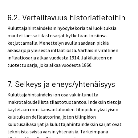
6.2. Vertailtavuus historiatietoihin
Kuluttajahintaindeksin hyödykekoria tai luokituksia
muutettaessa tilastosarjat kytketään toisiinsa
ketjuttamalla. Menettelyn avulla saadaan pitkiä
aikasarjoja yleisestä inflaatiosta. Varhaisin virallinen
inflaatiosarja alkaa vuodesta 1914. Jälkikäteen on
tuotettu sarja, joka alkaa vuodesta 1860.
7. Selkeys ja eheys/yhtenäisyys
Kuluttajahintaindeksi on osa vakiintunutta
makrotaloudellista tilastotuotantoa. Indeksin tietoja
käytetään mm. kansantalouden tilinpidon yksityisen
kulutuksen deflaattorina, joten tilinpidon
kulutusaikasarjat ja kuluttajahintaindeksin sarjat ovat
teknisistä syistä varsin yhtenäisiä. Tärkeimpänä