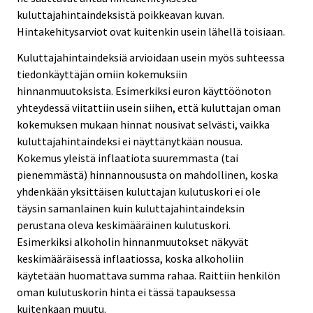
kuluttajahintaindeksistä poikkeavan kuvan.
Hintakehitysarviot ovat kuitenkin usein lähellä toisiaan.
Kuluttajahintaindeksiä arvioidaan usein myös suhteessa
tiedonkäyttäjän omiin kokemuksiin
hinnanmuutoksista. Esimerkiksi euron käyttöönoton
yhteydessä viitattiin usein siihen, että kuluttajan oman
kokemuksen mukaan hinnat nousivat selvästi, vaikka
kuluttajahintaindeksi ei näyttänytkään nousua.
Kokemus yleistä inflaatiota suuremmasta (tai
pienemmästä) hinnannoususta on mahdollinen, koska
yhdenkään yksittäisen kuluttajan kulutuskori ei ole
täysin samanlainen kuin kuluttajahintaindeksin
perustana oleva keskimääräinen kulutuskori.
Esimerkiksi alkoholin hinnanmuutokset näkyvät
keskimääräisessä inflaatiossa, koska alkoholiin
käytetään huomattava summa rahaa. Raittiin henkilön
oman kulutuskorin hinta ei tässä tapauksessa
kuitenkaan muutu.