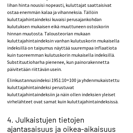
lihan hinta nousisi nopeasti, kuluttajat saattaisivat
ostaa enemmän kalaa ja vihanneksia. Tällöin
kuluttajahintaindeksi kuvaisi perusajankohdan
kulutuksen mukaisen eikä muuttuneen ostoskorin
hinnan muutosta. Talousteorian mukaan
kuluttajahintaindeksin vanhan kulutuskorin mukaisella
indeksillä on taipumus näyttää suurempaa inflaatiota
kuin tuoreemman kulutuskorin mukaisella indeksillä.
Substituutioharha pienenee, kun painorakennetta
päivitetään riittävän usein.
Elinkustannusindeksi 1951:10=100 ja yhdenmukaistettu
kuluttajahintaindeksi perustuvat
kuluttajahintaindeksiin ja näin ollen indeksien yleiset
virhelähteet ovat samat kuin kuluttajahintaindeksissä.
4. Julkaistujen tietojen
ajantasaisuus ja oikea-aikaisuus