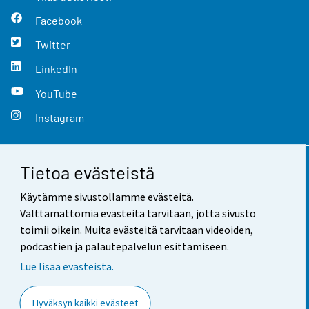
Facebook
Twitter
LinkedIn
YouTube
Instagram
Tietoa evästeistä
Yhteystiedot
Käytämme sivustollamme evästeitä.
Palaute
Välttämättömiä evästeitä tarvitaan, jotta sivusto
toimii oikein. Muita evästeitä tarvitaan videoiden,
Käyttöehdot
podcastien ja palautepalvelun esittämiseen.
Tietosuoja
Lue lisää evästeistä.
Saavutettavuus
Hyväksyn kaikki evästeet