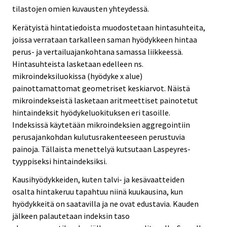
tilastojen omien kuvausten yhteydessä.
Kerätyistä hintatiedoista muodostetaan hintasuhteita,
joissa verrataan tarkalleen saman hyödykkeen hintaa
perus- ja vertailuajankohtana samassa liikkeessä.
Hintasuhteista lasketaan edelleen ns.
mikroindeksiluokissa (hyödyke x alue)
painottamattomat geometriset keskiarvot. Näistä
mikroindekseistä lasketaan aritmeettiset painotetut
hintaindeksit hyödykeluokituksen eri tasoille.
Indeksissä käytetään mikroindeksien aggregointiin
perusajankohdan kulutusrakenteeseen perustuvia
painoja. Tällaista menettelyä kutsutaan Laspeyres-
tyyppiseksi hintaindeksiksi.
Kausihyödykkeiden, kuten talvi- ja kesävaatteiden
osalta hintakeruu tapahtuu niinä kuukausina, kun
hyödykkeitä on saatavilla ja ne ovat edustavia. Kauden
jälkeen palautetaan indeksin taso