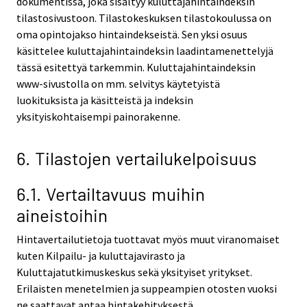
dokumentissa, joka sisältyy kuluttajahintaindeksin
tilastosivustoon. Tilastokeskuksen tilastokoulussa on
oma opintojakso hintaindekseistä. Sen yksi osuus
käsittelee kuluttajahintaindeksin laadintamenettelyjä
tässä esitettyä tarkemmin. Kuluttajahintaindeksin
www-sivustolla on mm. selvitys käytetyistä
luokituksista ja käsitteistä ja indeksin
yksityiskohtaisempi painorakenne.
6. Tilastojen vertailukelpoisuus
6.1. Vertailtavuus muihin
aineistoihin
Hintavertailutietoja tuottavat myös muut viranomaiset
kuten Kilpailu- ja kuluttajavirasto ja
Kuluttajatutkimuskeskus sekä yksityiset yritykset.
Erilaisten menetelmien ja suppeampien otosten vuoksi
ne saattavat antaa hintakehityksestä