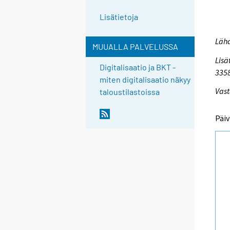
Lisätietoja
Lähd
MUUALLA PALVELUSSA
Lisä
Digitalisaatio ja BKT -
335
miten digitalisaatio näkyy
Vast
taloustilastoissa
Päiv