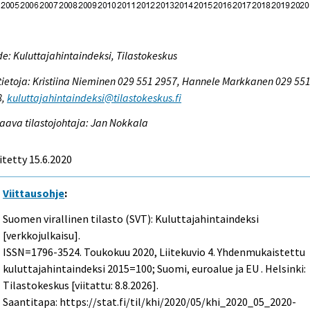
e: Kuluttajahintaindeksi, Tilastokeskus
tietoja: Kristiina Nieminen 029 551 2957, Hannele Markkanen 029 55
8,
kuluttajahintaindeksi@tilastokeskus.fi
aava tilastojohtaja: Jan Nokkala
itetty 15.6.2020
Viittausohje
:
Suomen virallinen tilasto (SVT): Kuluttajahintaindeksi
[verkkojulkaisu].
ISSN=1796-3524.
Toukokuu
2020, Liitekuvio 4. Yhdenmukaistettu
kuluttajahintaindeksi 2015=100; Suomi, euroalue ja EU . Helsinki:
Tilastokeskus [viitattu: 8.8.2026].
Saantitapa: https://stat.fi/til/khi/2020/05/khi_2020_05_2020-