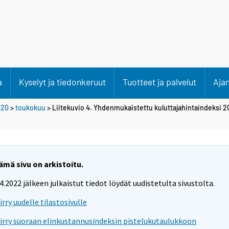
a
Kyselyt ja tiedonkeruut
Tuotteet ja palvelut
Aja
020
>
toukokuu
> Liitekuvio 4. Yhdenmukaistettu kuluttajahintaindeksi 2
ämä sivu on arkistoitu.
.4.2022 jälkeen julkaistut tiedot löydät uudistetulta sivustolta.
iirry uudelle tilastosivulle
iirry suoraan elinkustannusindeksin pistelukutaulukkoon