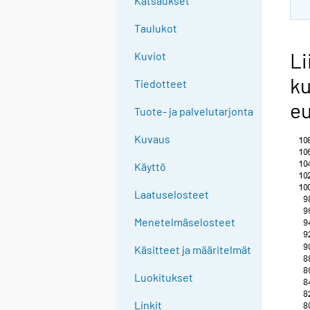
Katsaukset
Taulukot
Li
Kuviot
ku
Tiedotteet
eu
Tuote- ja palvelutarjonta
Kuvaus
Käyttö
Laatuselosteet
Menetelmäselosteet
Käsitteet ja määritelmät
Luokitukset
Linkit