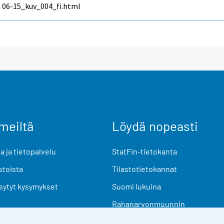
06-15_kuv_004_fi.html
meiltä
Löydä nopeasti
 ja tietopalvelu
StatFin-tietokanta
stoista
Tilastotietokannat
sytyt kysymykset
Suomi lukuina
Rahanarvonmuunnin
Tulevat julkaisut