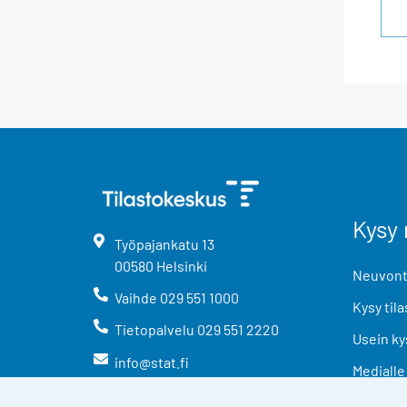
Kysy 
Työpajankatu
13
00580
Helsinki
Neuvonta
Vaihde
029 551 1000
Kysy tila
Tietopalvelu
029 551 2220
Usein ky
info@stat.fi
Medialle