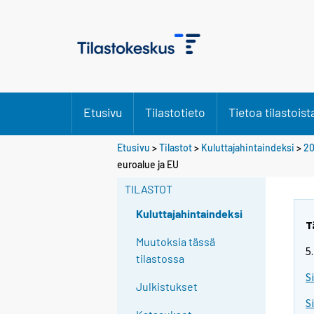
Etusivu
Tilastotieto
Tietoa tilastoist
Etusivu
>
Tilastot
>
Kuluttajahintaindeksi
>
2
euroalue ja EU
TILASTOT
Kuluttajahintaindeksi
T
Muutoksia tässä
5
tilastossa
S
Julkistukset
S