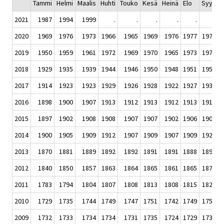
Tammi
Helmi
Maalis
Huhti
Touko
Kesä
Heinä
Elo
Syys
L
2021
1987
1994
1999
.
.
.
.
.
.
2020
1969
1976
1973
1966
1965
1969
1976
1977
1977
1
2019
1950
1959
1961
1972
1969
1970
1965
1973
1973
1
2018
1929
1935
1939
1944
1946
1950
1948
1951
1955
1
2017
1914
1923
1923
1929
1926
1928
1922
1927
1931
1
2016
1898
1900
1907
1913
1912
1913
1912
1913
1916
1
2015
1897
1902
1908
1908
1907
1907
1902
1906
1908
1
2014
1900
1905
1909
1912
1907
1909
1907
1909
1920
1
2013
1870
1881
1889
1892
1892
1891
1891
1888
1894
1
2012
1840
1850
1857
1863
1864
1865
1861
1865
1872
1
2011
1783
1794
1804
1807
1808
1813
1808
1815
1823
1
2010
1729
1735
1744
1749
1747
1751
1742
1749
1757
1
2009
1732
1733
1734
1734
1731
1735
1724
1729
1732
1