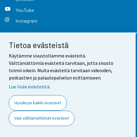
YouTube
Instagram
Tietoa evästeistä
Yhteystiedot
Käytämme sivustollamme evästeitä.
Palaute
Välttämättömiä evästeitä tarvitaan, jotta sivusto
toimii oikein. Muita evästeitä tarvitaan videoiden,
Käyttöehdot
podcastien ja palautepalvelun esittämiseen.
Tietosuoja
Lue lisää evästeistä.
Saavutettavuus
Hyväksyn kaikki evästeet
Tietoa sivustosta
Vain välttämättömät evästeet
Evästeasetukset