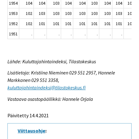
1954
104
104
103
104
104
103
104
104
104
1953
102
103
103
103
103
103
103
103
103
1952
102
101
101
101
101
101
101
101
101
1951
.
.
.
.
.
.
.
.
.
Lähde: Kuluttajahintaindeksi, Tilastokeskus
Lisätietoja: Kristiina Nieminen 029 551 2957, Hannele
Markkanen 029 551 3358,
kuluttajahintaindeksi@tilastokeskus.fi
Vastaava osastopäällikkö: Hannele Orjala
Päivitetty 14.4.2021
Viittausohje
: