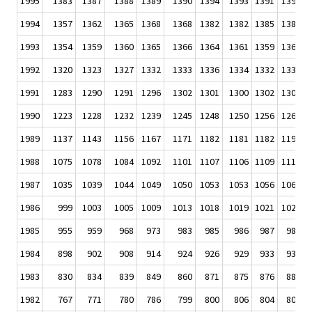
1995
1383
1387
1388
1389
1390
1394
1393
1391
1393
1
1994
1357
1362
1365
1368
1368
1382
1382
1385
1388
1
1993
1354
1359
1360
1365
1366
1364
1361
1359
1362
1
1992
1320
1323
1327
1332
1333
1336
1334
1332
1337
1
1991
1283
1290
1291
1296
1302
1301
1300
1302
1304
1
1990
1223
1228
1232
1239
1245
1248
1250
1256
1262
1
1989
1137
1143
1156
1167
1171
1182
1181
1182
1195
1
1988
1075
1078
1084
1092
1101
1107
1106
1109
1119
1
1987
1035
1039
1044
1049
1050
1053
1053
1056
1060
1
1986
999
1003
1005
1009
1013
1018
1019
1021
1021
1
1985
955
959
968
973
983
985
986
987
989
1984
898
902
908
914
924
926
929
933
939
1983
830
834
839
849
860
871
875
876
881
1982
767
771
780
786
799
800
806
804
806