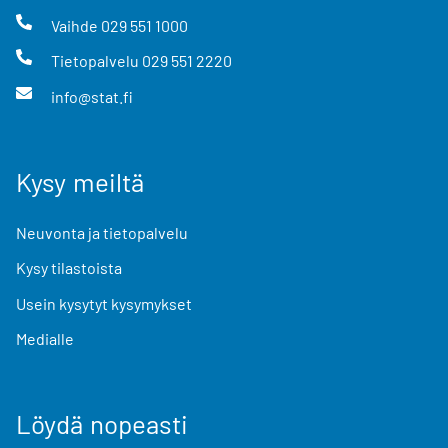
Vaihde
029 551 1000
Tietopalvelu
029 551 2220
info@stat.fi
Kysy meiltä
Neuvonta ja tietopalvelu
Kysy tilastoista
Usein kysytyt kysymykset
Medialle
Löydä nopeasti