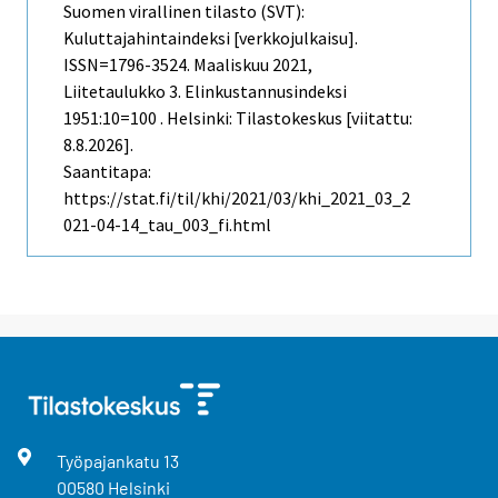
Suomen virallinen tilasto (SVT):
Kuluttajahintaindeksi [verkkojulkaisu].
ISSN=1796-3524.
Maaliskuu
2021,
Liitetaulukko 3. Elinkustannusindeksi
1951:10=100 . Helsinki: Tilastokeskus [viitattu:
8.8.2026].
Saantitapa:
https://stat.fi/til/khi/2021/03/khi_2021_03_2
021-04-14_tau_003_fi.html
Työpajankatu
13
00580
Helsinki