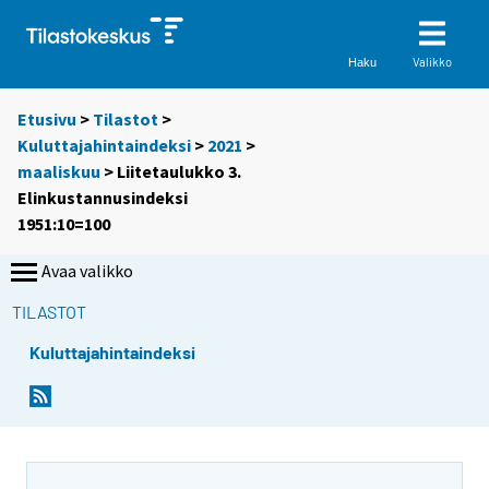
Valikko
Haku
Etusivu
>
Tilastot
>
Kuluttajahintaindeksi
>
2021
>
maaliskuu
> Liitetaulukko 3.
Elinkustannusindeksi
1951:10=100
Avaa valikko
TILASTOT
Kuluttajahintaindeksi