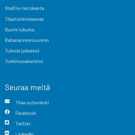
StatFin-tietokanta
Tilastotietokannat
Suomi lukuina
Rahanarvonmuunnin
Tulevat julkaisut
Tutkimusaineistot
Seuraa meitä
Tilaa uutisviesti
Facebook
Twitter
LinkedIn