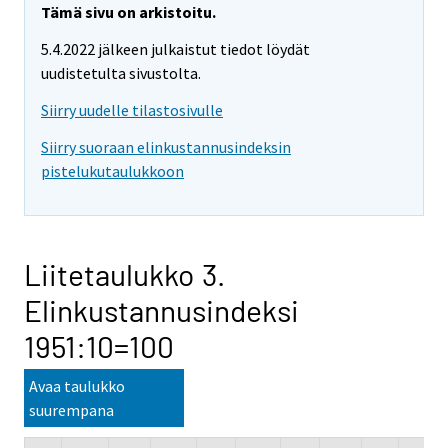
Tämä sivu on arkistoitu.
5.4.2022 jälkeen julkaistut tiedot löydät
uudistetulta sivustolta.
Siirry uudelle tilastosivulle
Siirry suoraan elinkustannusindeksin
pistelukutaulukkoon
Liitetaulukko 3.
Elinkustannusindeksi
1951:10=100
Avaa taulukko
suurempana