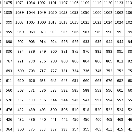
8
1075
1078
1084
1092
1101
1107
1106
1109
1119
1120
1123
11
7
1035
1039
1044
1049
1050
1053
1053
1056
1060
1062
1062
10
6
999
1003
1005
1009
1013
1018
1019
1021
1021
1024
1024
10
5
955
959
968
973
983
985
986
987
989
990
991
9
4
898
902
908
914
924
926
929
933
939
944
944
9
3
830
834
839
849
860
871
875
876
881
883
891
8
2
767
771
780
786
799
800
806
804
806
809
812
8
1
693
699
708
717
727
731
734
736
745
752
752
7
0
611
620
626
638
645
648
651
660
669
676
682
6
9
560
567
571
576
578
582
585
588
593
596
601
6
8
526
532
533
536
544
544
545
547
551
554
557
5
7
476
482
489
493
500
506
510
518
520
522
524
5
6
426
432
436
440
441
442
450
456
460
465
468
4
5
364
369
375
383
387
388
394
399
405
411
415
4