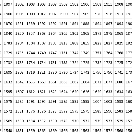
5
1897
1902
1908
1908
1907
1907
1902
1906
1908
1911
1908
19
4
1900
1905
1909
1912
1907
1909
1907
1909
1920
1916
1913
19
3
1870
1881
1889
1892
1892
1891
1891
1888
1894
1897
1894
19
2
1840
1850
1857
1863
1864
1865
1861
1865
1872
1875
1869
18
1
1783
1794
1804
1807
1808
1813
1808
1815
1823
1827
1829
18
0
1729
1735
1744
1749
1747
1751
1742
1749
1757
1764
1768
17
9
1732
1733
1734
1734
1731
1735
1724
1729
1732
1723
1725
17
8
1695
1703
1719
1721
1730
1736
1734
1742
1750
1750
1741
17
7
1632
1642
1655
1663
1661
1663
1662
1664
1671
1677
1680
16
6
1595
1607
1612
1621
1623
1624
1620
1626
1629
1633
1634
16
5
1575
1585
1591
1595
1591
1595
1591
1595
1604
1603
1598
16
4
1572
1581
1576
1576
1578
1577
1575
1579
1585
1590
1583
15
3
1569
1580
1584
1582
1580
1578
1570
1572
1579
1577
1575
15
2
1548
1551
1559
1565
1569
1566
1563
1563
1568
1572
1568
15