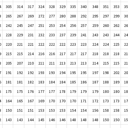
4
305
314
317
324
328
329
335
340
348
351
353
3
3
265
267
269
272
277
280
288
292
295
297
299
3
2
242
245
247
251
253
254
256
257
259
260
262
2
1
228
229
231
232
233
237
239
241
243
243
244
2
0
220
221
221
222
222
222
223
223
224
224
225
2
9
215
215
214
216
216
217
217
217
218
218
218
2
8
205
207
210
211
211
213
213
213
214
215
215
2
7
191
192
192
193
193
194
195
195
197
198
202
2
6
181
181
182
183
184
184
185
186
187
188
189
1
5
175
175
176
177
177
178
179
179
179
180
180
1
4
164
165
167
169
170
170
170
171
172
173
173
1
3
150
151
151
153
153
153
154
154
156
158
158
1
2
143
143
144
145
146
146
148
148
148
150
150
1