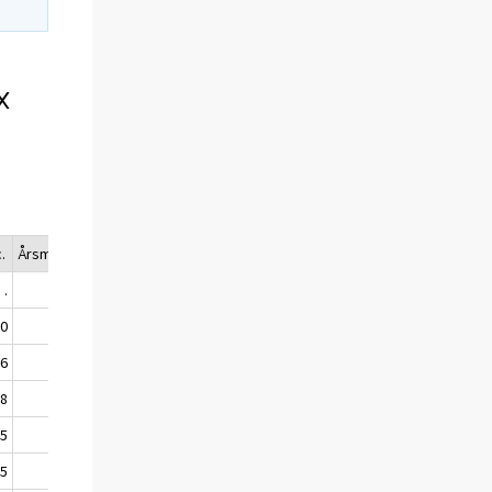
x
.
Årsmedel.
.
.
80
1974
76
1968
58
1948
35
1927
25
1913