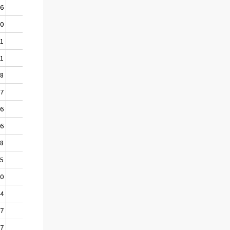
06
1906
10
1910
01
1890
71
1863
28
1812
77
1751
26
1730
36
1730
78
1662
35
1622
00
1594
84
1580
77
1577
67
1563