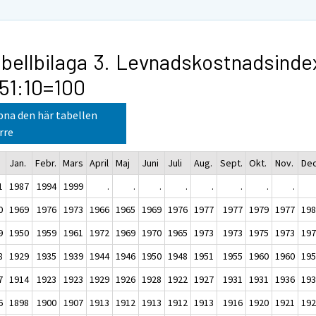
bellbilaga 3. Levnadskostnadsinde
51:10=100
na den här tabellen
rre
Jan.
Febr.
Mars
April
Maj
Juni
Juli
Aug.
Sept.
Okt.
Nov.
Dec
1
1987
1994
1999
.
.
.
.
.
.
.
.
0
1969
1976
1973
1966
1965
1969
1976
1977
1977
1979
1977
19
9
1950
1959
1961
1972
1969
1970
1965
1973
1973
1975
1973
19
8
1929
1935
1939
1944
1946
1950
1948
1951
1955
1960
1960
19
7
1914
1923
1923
1929
1926
1928
1922
1927
1931
1931
1936
19
6
1898
1900
1907
1913
1912
1913
1912
1913
1916
1920
1921
19