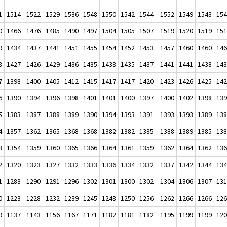
1
1514
1522
1529
1536
1548
1550
1542
1544
1552
1549
1543
15
0
1466
1476
1485
1490
1497
1504
1505
1507
1519
1520
1519
15
9
1434
1437
1441
1451
1455
1454
1452
1453
1457
1460
1460
14
8
1427
1426
1429
1436
1435
1438
1435
1437
1441
1441
1438
14
7
1398
1400
1405
1412
1415
1417
1417
1420
1423
1426
1425
14
6
1390
1394
1396
1398
1401
1401
1400
1397
1400
1402
1398
13
5
1383
1387
1388
1389
1390
1394
1393
1391
1393
1393
1389
13
4
1357
1362
1365
1368
1368
1382
1382
1385
1388
1389
1385
13
3
1354
1359
1360
1365
1366
1364
1361
1359
1362
1364
1362
13
2
1320
1323
1327
1332
1333
1336
1334
1332
1337
1342
1344
13
1
1283
1290
1291
1296
1302
1301
1300
1302
1304
1306
1307
13
0
1223
1228
1232
1239
1245
1248
1250
1256
1262
1266
1266
12
9
1137
1143
1156
1167
1171
1182
1181
1182
1195
1199
1199
12