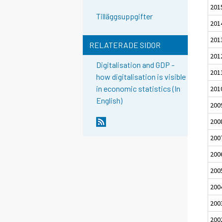
201
Tilläggsuppgifter
201
201
RELATERADE SIDOR
201
Digitalisation and GDP -
201
how digitalisation is visible
in economic statistics (In
201
English)
200
200
200
200
200
200
200
200