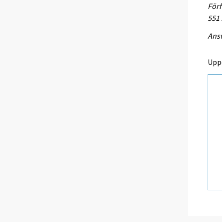
Förf
551
Ansv
Upp