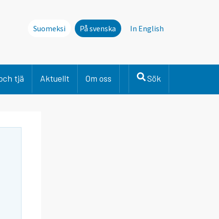
Suomeksi
På svenska
In English
och tjä
Aktuellt
Om oss
Sök