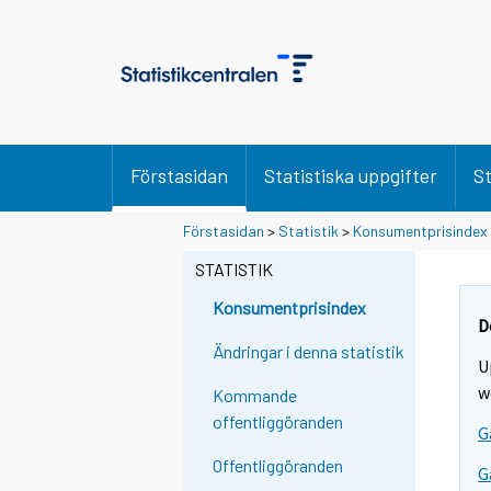
Förstasidan
Statistiska uppgifter
St
Förstasidan
>
Statistik
>
Konsumentprisindex
STATISTIK
Konsumentprisindex
D
Ändringar i denna statistik
U
w
Kommande
offentliggöranden
G
Offentliggöranden
G