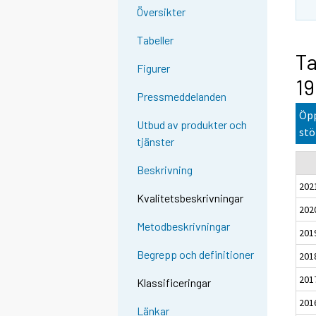
Översikter
Tabeller
Ta
Figurer
19
Pressmeddelanden
Öpp
Utbud av produkter och
stö
tjänster
Beskrivning
202
Kvalitetsbeskrivningar
202
Metodbeskrivningar
201
Begrepp och definitioner
201
201
Klassificeringar
201
Länkar