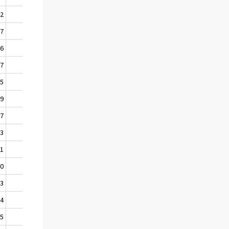
42
1539
17
1501
66
1452
37
1435
25
1415
99
1398
87
1390
83
1376
61
1361
40
1333
13
1300
64
1248
05
1177