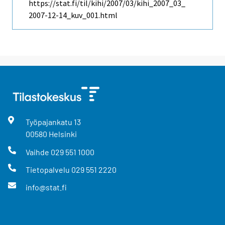
https://stat.fi/til/kihi/2007/03/kihi_2007_03_
2007-12-14_kuv_001.html
Työpajankatu
13
00580
Helsinki
Vaihde
029 551 1000
Tietopalvelu
029 551 2220
info@stat.fi