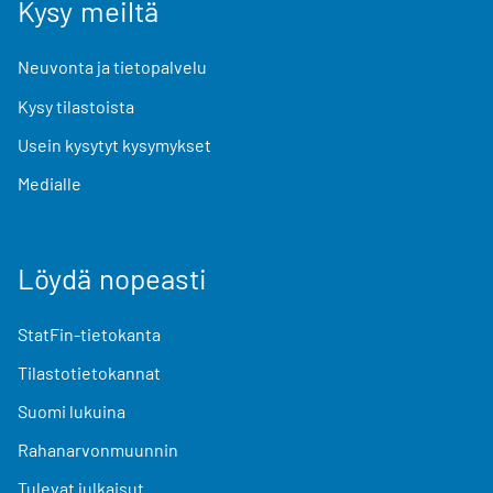
Kysy meiltä
Neuvonta ja tietopalvelu
Kysy tilastoista
Usein kysytyt kysymykset
Medialle
Löydä nopeasti
StatFin-tietokanta
Tilastotietokannat
Suomi lukuina
Rahanarvonmuunnin
Tulevat julkaisut