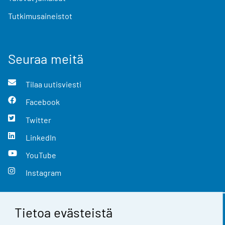
Tutkimusaineistot
Seuraa meitä
Tilaa uutisviesti
Facebook
Twitter
LinkedIn
YouTube
Instagram
Tietoa evästeistä
Yhteystiedot