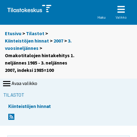
Valikko
Haku
Etusivu
>
Tilastot
>
Kiinteistöjen hinnat
>
2007
>
3.
vuosineljännes
>
Omakotitalojen hintakehitys 1.
neljännes 1985 - 3. neljännes
2007, indeksi 1985=100
Avaa valikko
TILASTOT
Kiinteistöjen hinnat