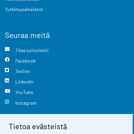
Tutkimusaineistot
Seuraa meitä
Tilaa uutisviesti
Facebook
Twitter
LinkedIn
YouTube
Instagram
Tietoa evästeistä
Yhteystiedot