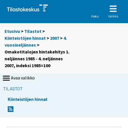
Valikko
Haku
Etusivu
>
Tilastot
>
Kiinteistöjen hinnat
>
2007
>
4.
vuosineljännes
>
Omakotitalojen hintakehitys 1.
neljännes 1985 - 4. neljännes
2007, indeksi 1985=100
Avaa valikko
TILASTOT
Kiinteistöjen hinnat