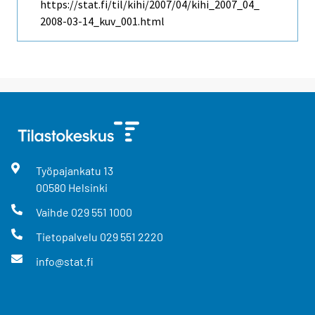
https://stat.fi/til/kihi/2007/04/kihi_2007_04_
2008-03-14_kuv_001.html
Työpajankatu
13
00580
Helsinki
Vaihde
029 551 1000
Tietopalvelu
029 551 2220
info@stat.fi