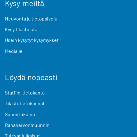
Kysy meiltä
Neuvonta ja tietopalvelu
Kysy tilastoista
Usein kysytyt kysymykset
Medialle
Löydä nopeasti
StatFin-tietokanta
Tilastotietokannat
Suomi lukuina
Rahanarvonmuunnin
Tulevat julkaisut