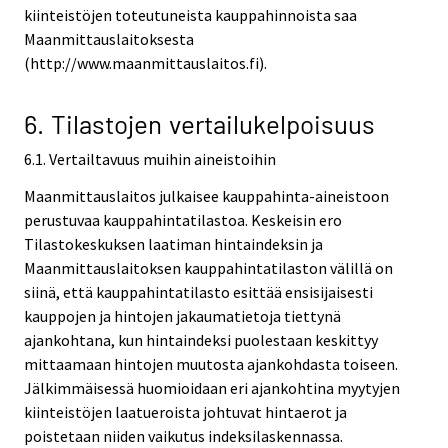
kiinteistöjen toteutuneista kauppahinnoista saa
Maanmittauslaitoksesta
(http://www.maanmittauslaitos.fi).
6. Tilastojen vertailukelpoisuus
6.1. Vertailtavuus muihin aineistoihin
Maanmittauslaitos julkaisee kauppahinta-aineistoon
perustuvaa kauppahintatilastoa. Keskeisin ero
Tilastokeskuksen laatiman hintaindeksin ja
Maanmittauslaitoksen kauppahintatilaston välillä on
siinä, että kauppahintatilasto esittää ensisijaisesti
kauppojen ja hintojen jakaumatietoja tiettynä
ajankohtana, kun hintaindeksi puolestaan keskittyy
mittaamaan hintojen muutosta ajankohdasta toiseen.
Jälkimmäisessä huomioidaan eri ajankohtina myytyjen
kiinteistöjen laatueroista johtuvat hintaerot ja
poistetaan niiden vaikutus indeksilaskennassa.