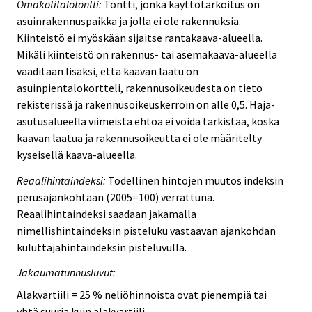
Omakotitalotontti:
Tontti, jonka käyttötarkoitus on
asuinrakennuspaikka ja jolla ei ole rakennuksia.
Kiinteistö ei myöskään sijaitse rantakaava-alueella.
Mikäli kiinteistö on rakennus- tai asemakaava-alueella
vaaditaan lisäksi, että kaavan laatu on
asuinpientalokortteli, rakennusoikeudesta on tieto
rekisterissä ja rakennusoikeuskerroin on alle 0,5. Haja-
asutusalueella viimeistä ehtoa ei voida tarkistaa, koska
kaavan laatua ja rakennusoikeutta ei ole määritelty
kyseisellä kaava-alueella.
Reaalihintaindeksi:
Todellinen hintojen muutos indeksin
perusajankohtaan (2005=100) verrattuna.
Reaalihintaindeksi saadaan jakamalla
nimellishintaindeksin pisteluku vastaavan ajankohdan
kuluttajahintaindeksin pisteluvulla.
Jakaumatunnusluvut:
Alakvartiili = 25 % neliöhinnoista ovat pienempiä tai
yhtä suuria kuin alakvartiili.