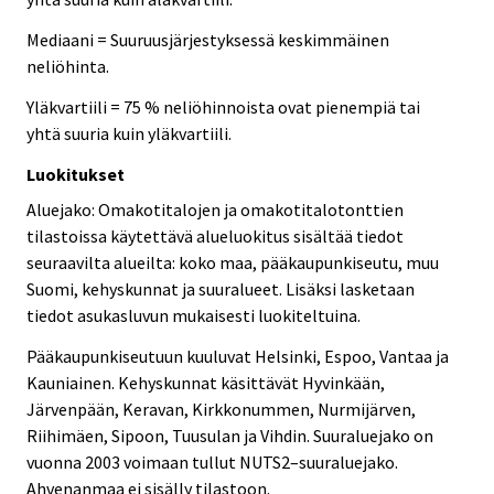
Mediaani = Suuruusjärjestyksessä keskimmäinen
neliöhinta.
Yläkvartiili = 75 % neliöhinnoista ovat pienempiä tai
yhtä suuria kuin yläkvartiili.
Luokitukset
Aluejako: Omakotitalojen ja omakotitalotonttien
tilastoissa käytettävä alueluokitus sisältää tiedot
seuraavilta alueilta: koko maa, pääkaupunkiseutu, muu
Suomi, kehyskunnat ja suuralueet. Lisäksi lasketaan
tiedot asukasluvun mukaisesti luokiteltuina.
Pääkaupunkiseutuun kuuluvat Helsinki, Espoo, Vantaa ja
Kauniainen. Kehyskunnat käsittävät Hyvinkään,
Järvenpään, Keravan, Kirkkonummen, Nurmijärven,
Riihimäen, Sipoon, Tuusulan ja Vihdin. Suuraluejako on
vuonna 2003 voimaan tullut NUTS2–suuraluejako.
Ahvenanmaa ei sisälly tilastoon.