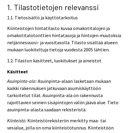
1. Tilastotietojen relevanssi
1.1. Tietosisältö ja käyttötarkoitus
Kiinteistöjen hintatilasto kuvaa omakotitalojen ja
omakotitalotonttien hintatasoja ja hintojen muutoksia
neljännesvuosi- ja vuositasolla. Tilasto sisältää alueen
mukaan luokiteltuja tietoja vuodesta 2005 lähtien.
1.2. Tilaston käsitteet, luokitukset ja aineistot
Käsitteet
Asuinpinta-ala:
Asuinpinta-alaan lasketaan mukaan
kaikki rakennuksen jatkuvaan asumiskäyttöön
tarkoitetut tilat. Asuinpinta-ala on rakennusta
rajoittavien seinien sisäpintojen väliin jäävä alue. Tieto
asuinpinta-alasta saadaan rekisteristä.
Kiinteistö:
Kiinteistörekisteriin merkitty maa- tai
vesialue, jolla on oma kiinteistötunnus. Kiinteistöön