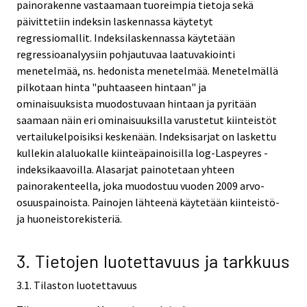
painorakenne vastaamaan tuoreimpia tietoja sekä
päivittetiin indeksin laskennassa käytetyt
regressiomallit. Indeksilaskennassa käytetään
regressioanalyysiin pohjautuvaa laatuvakiointi
menetelmää, ns. hedonista menetelmää. Menetelmällä
pilkotaan hinta "puhtaaseen hintaan" ja
ominaisuuksista muodostuvaan hintaan ja pyritään
saamaan näin eri ominaisuuksilla varustetut kiinteistöt
vertailukelpoisiksi keskenään. Indeksisarjat on laskettu
kullekin alaluokalle kiinteäpainoisilla log-Laspeyres -
indeksikaavoilla. Alasarjat painotetaan yhteen
painorakenteella, joka muodostuu vuoden 2009 arvo-
osuuspainoista. Painojen lähteenä käytetään kiinteistö-
ja huoneistorekisteriä.
3. Tietojen luotettavuus ja tarkkuus
3.1. Tilaston luotettavuus