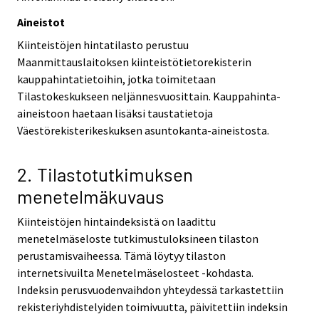
Aineistot
Kiinteistöjen hintatilasto perustuu
Maanmittauslaitoksen kiinteistötietorekisterin
kauppahintatietoihin, jotka toimitetaan
Tilastokeskukseen neljännesvuosittain. Kauppahinta-
aineistoon haetaan lisäksi taustatietoja
Väestörekisterikeskuksen asuntokanta-aineistosta.
2. Tilastotutkimuksen
menetelmäkuvaus
Kiinteistöjen hintaindeksistä on laadittu
menetelmäseloste tutkimustuloksineen tilaston
perustamisvaiheessa. Tämä löytyy tilaston
internetsivuilta Menetelmäselosteet -kohdasta.
Indeksin perusvuodenvaihdon yhteydessä tarkastettiin
rekisteriyhdistelyiden toimivuutta, päivitettiin indeksin