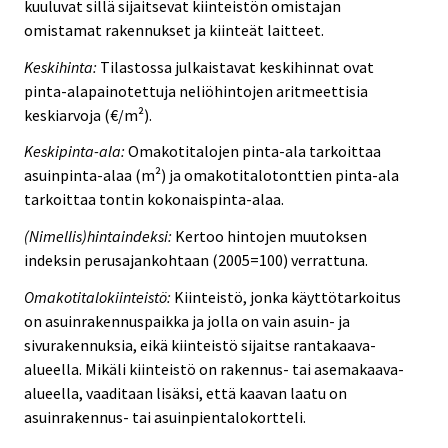
kuuluvat sillä sijaitsevat kiinteistön omistajan
omistamat rakennukset ja kiinteät laitteet.
Keskihinta:
Tilastossa julkaistavat keskihinnat ovat
pinta-alapainotettuja neliöhintojen aritmeettisia
keskiarvoja (€/m²).
Keskipinta-ala:
Omakotitalojen pinta-ala tarkoittaa
asuinpinta-alaa (m²) ja omakotitalotonttien pinta-ala
tarkoittaa tontin kokonaispinta-alaa.
(Nimellis)hintaindeksi:
Kertoo hintojen muutoksen
indeksin perusajankohtaan (2005=100) verrattuna.
Omakotitalokiinteistö:
Kiinteistö, jonka käyttötarkoitus
on asuinrakennuspaikka ja jolla on vain asuin- ja
sivurakennuksia, eikä kiinteistö sijaitse rantakaava-
alueella. Mikäli kiinteistö on rakennus- tai asemakaava-
alueella, vaaditaan lisäksi, että kaavan laatu on
asuinrakennus- tai asuinpientalokortteli.