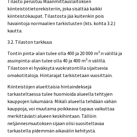
Tilasto perustuu Maanmittauslaitoksen
kiinteistötietorekisteriin, joka sisältää kaikki
kiinteistökaupat. Tilastosta jää kuitenkin pois
havaintoja normaalien tarkistusten (kts. kohta 3.2.)
kautta.
3.2. Tilaston tarkkuus
Tontin pinta-alan tulee olla 400 ja 20 000 m²:n välillä ja
asuinpinta-alan tulee olla 40 ja 400 m²:n välillä.
Tilastoon ei hyväksytä vuokratontilla sijaitsevia
omakotitaloja. Hintarajat tarkistetaan vuosittain.
Kiinteistöjen alueittaisia hintaindeksejä
tarkasteltaessa tulee huomioida alueella tehtyjen
kauppojen lukumäärä. Mikäli alueella tehdään vähän
kauppoja, voi muutama poikkeava tapaus vaikuttaa
merkittävästi alueen keskihintaan. Tällöin
neljännesmuutoksen sijaan olisi suositeltavaa
tarkastella pidemmän aikavälin kehitystä.