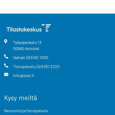
Työpajankatu
13
00580
Helsinki
Vaihde
029 551 1000
Tietopalvelu
029 551 2220
info@stat.fi
Kysy meiltä
Neuvonta ja tietopalvelu