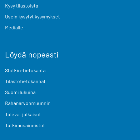
Kysy tilastoista
Usein kysytyt kysymykset
Medialle
Löydä nopeasti
StatFin-tietokanta
Tilastotietokannat
Suomi lukuina
Rahanarvonmuunnin
Tulevat julkaisut
Tutkimusaineistot