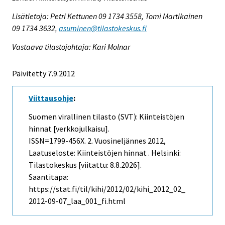
Lisätietoja: Petri Kettunen 09 1734 3558, Tomi Martikainen
09 1734 3632,
asuminen@tilastokeskus.fi
Vastaava tilastojohtaja: Kari Molnar
Päivitetty 7.9.2012
Viittausohje
:
Suomen virallinen tilasto (SVT): Kiinteistöjen
hinnat [verkkojulkaisu].
ISSN=1799-456X.
2. Vuosineljännes
2012,
Laatuseloste: Kiinteistöjen hinnat . Helsinki:
Tilastokeskus [viitattu: 8.8.2026].
Saantitapa:
https://stat.fi/til/kihi/2012/02/kihi_2012_02_
2012-09-07_laa_001_fi.html