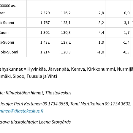
100000 as.
nat
2 329
126,2
-2,8
0,0
lä-Suomi
1 767
123,1
-3,2
-3,1
-Suomi
1 302
130,3
4,4
1,7
si-Suomi
1 432
127,2
1,9
-1,4
jois-Suomi
1 214
120,3
-1,0
-0,5
ehyskunnat = Hyvinkää, Järvenpää, Kerava, Kirkkonummi, Nurmijä
imäki, Sipoo, Tuusula ja Vihti
e: Kiinteistöjen hinnat, Tilastokeskus
tietoja: Petri Kettunen 09 1734 3558, Tomi Martikainen 09 1734 3632,
inen@tilastokeskus.fi
aava tilastojohtaja: Leena Storgårds