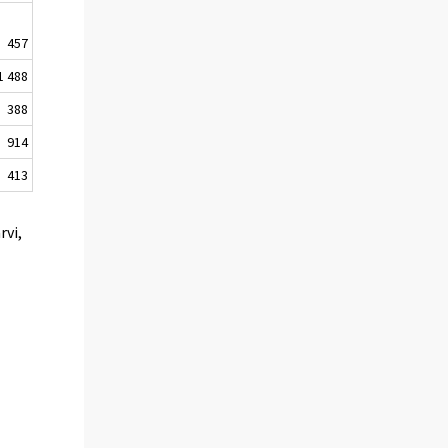
457
1 488
388
914
413
rvi,