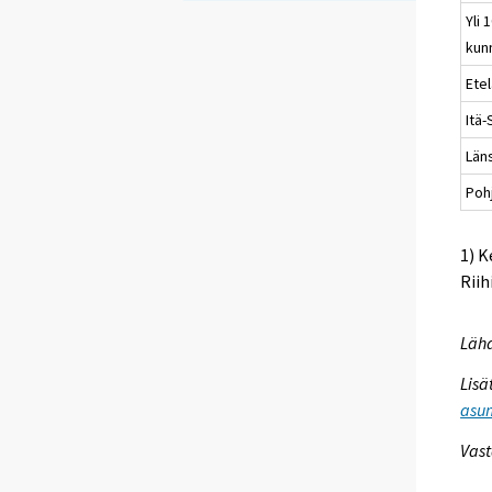
Yli 
kun
Ete
Itä
Län
Poh
1) K
Riih
Lähd
Lisä
asum
Vast