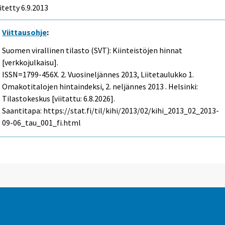
itetty 6.9.2013
Viittausohje
:
Suomen virallinen tilasto (SVT): Kiinteistöjen hinnat
[verkkojulkaisu].
ISSN=1799-456X.
2. Vuosineljännes
2013, Liitetaulukko 1.
Omakotitalojen hintaindeksi, 2. neljännes 2013 . Helsinki:
Tilastokeskus [viitattu: 6.8.2026].
Saantitapa: https://stat.fi/til/kihi/2013/02/kihi_2013_02_2013-
09-06_tau_001_fi.html