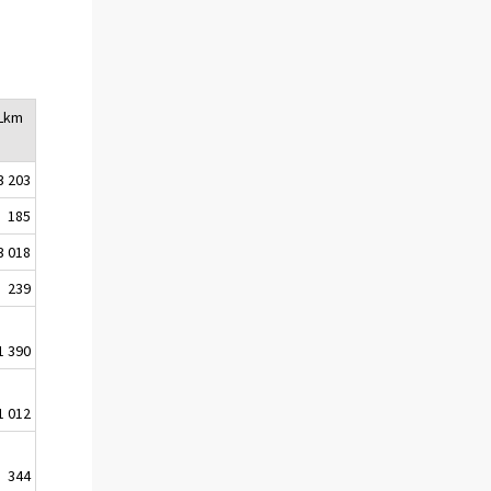
Lkm
3 203
185
3 018
239
1 390
1 012
344