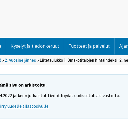
a
Kyselyt ja tiedonkeruut
Tuotteet ja palvelut
Aja
3
>
2. vuosineljännes
> Liitetaulukko 1. Omakotitalojen hintaindeksi, 2. n
ämä sivu on arkistoitu.
.4.2022 jälkeen julkaistut tiedot löydät uudistetulta sivustolta.
iirry uudelle tilastosivulle