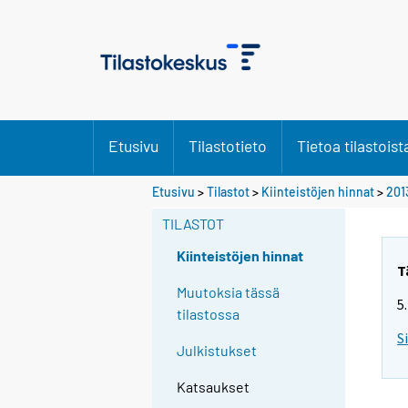
Etusivu
Tilastotieto
Tietoa tilastoist
Etusivu
>
Tilastot
>
Kiinteistöjen hinnat
>
201
TILASTOT
Kiinteistöjen hinnat
T
Muutoksia tässä
5
tilastossa
S
Julkistukset
Katsaukset