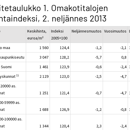
itetaulukko 1. Omakotitalojen
ntaindeksi, 2. neljännes 2013
e
Keskihinta,
Indeksi
Neljännesmuutos
Vuosimuutos
euroa/m²
2005=100
o maa
1 560
124,4
-1,2
-2,1
kaupunkiseutu
3 047
128,2
-5,7
0,8
 Suomi
1 461
123,9
-0,6
-2,4
1)
yskunnat
2 129
123,0
-2,5
-4,7
 20000 as.
nat
1 251
121,4
-0,7
-4,7
00-59999 as.
nat
1 688
126,9
-1,2
-0,8
00-100000 as.
nat
1 344
120,4
2,3
-2,4