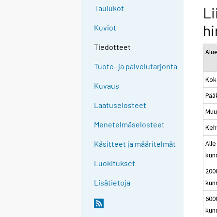
Taulukot
Li
hi
Kuviot
Tiedotteet
Alu
Tuote- ja palvelutarjonta
Kok
Kuvaus
Pää
Laatuselosteet
Muu
Menetelmäselosteet
Keh
Alle
Käsitteet ja määritelmät
kun
Luokitukset
200
Lisätietoja
kun
600
kun