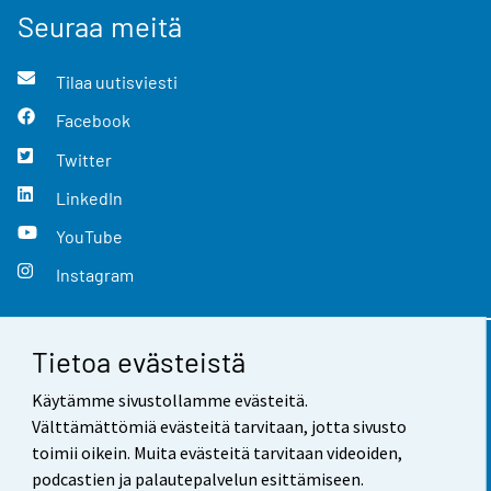
Seuraa meitä
Tilaa uutisviesti
Facebook
Twitter
LinkedIn
YouTube
Instagram
Tietoa evästeistä
Yhteystiedot
Käytämme sivustollamme evästeitä.
Palaute
Välttämättömiä evästeitä tarvitaan, jotta sivusto
toimii oikein. Muita evästeitä tarvitaan videoiden,
Käyttöehdot
podcastien ja palautepalvelun esittämiseen.