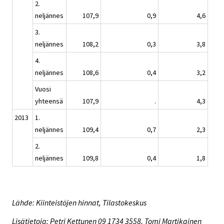
2.
neljännes
107,9
0,9
4,6
3.
neljännes
108,2
0,3
3,8
4.
neljännes
108,6
0,4
3,2
Vuosi
yhteensä
107,9
.
4,3
2013
1.
neljännes
109,4
0,7
2,3
2.
neljännes
109,8
0,4
1,8
Lähde: Kiinteistöjen hinnat, Tilastokeskus
Lisätietoja: Petri Kettunen 09 1734 3558, Tomi Martikainen