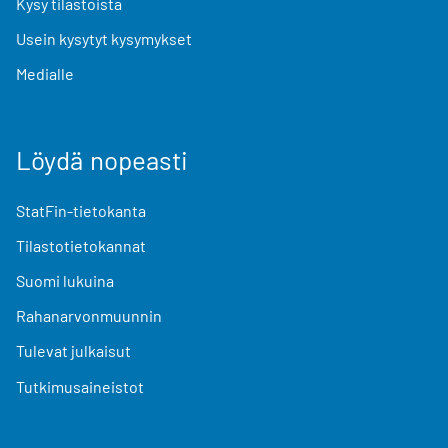
Kysy tilastoista
Usein kysytyt kysymykset
Medialle
Löydä nopeasti
StatFin-tietokanta
Tilastotietokannat
Suomi lukuina
Rahanarvonmuunnin
Tulevat julkaisut
Tutkimusaineistot