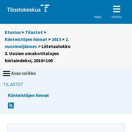
Valikko
Haku
Etusivu
>
Tilastot
>
Kiinteistöjen hinnat
>
2013
>
2.
vuosineljännes
> Liitetaulukko
3. Uusien omakotitalojen
hintaindeksi, 2010=100
Avaa valikko
TILASTOT
Kiinteistöjen hinnat