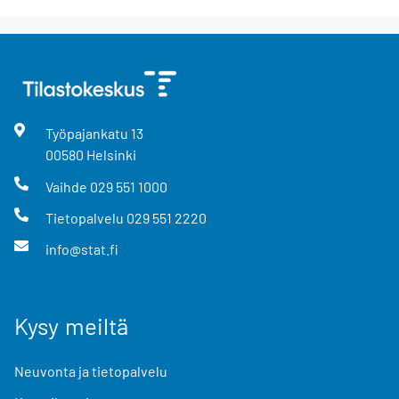
Työpajankatu
13
00580
Helsinki
Vaihde
029 551 1000
Tietopalvelu
029 551 2220
info@stat.fi
Kysy meiltä
Neuvonta ja tietopalvelu