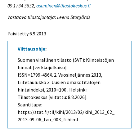
09 1734 3632,
asuminen@tilastokeskus.fi
Vastaava tilastojohtaja: Leena Storgårds
Päivitetty 6.9.2013
Viittausohje
:
Suomen virallinen tilasto (SVT): Kiinteistöjen
hinnat [verkkojulkaisu].
ISSN=1799-456X.
2. Vuosineljännes
2013,
Liitetaulukko 3. Uusien omakotitalojen
hintaindeksi, 2010=100 . Helsinki:
Tilastokeskus [viitattu: 8.8.2026].
Saantitapa:
https://stat.fi/til/kihi/2013/02/kihi_2013_02_
2013-09-06_tau_003_fi.html