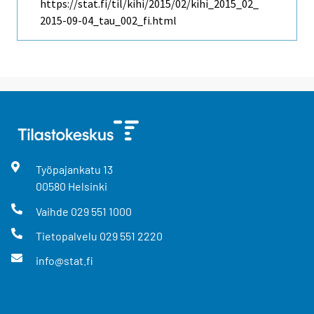
https://stat.fi/til/kihi/2015/02/kihi_2015_02_
2015-09-04_tau_002_fi.html
Työpajankatu
13
00580
Helsinki
Vaihde
029 551 1000
Tietopalvelu
029 551 2220
info@stat.fi