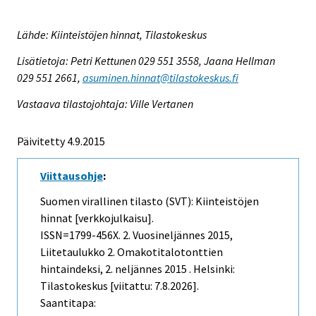
Lähde: Kiinteistöjen hinnat, Tilastokeskus
Lisätietoja: Petri Kettunen 029 551 3558, Jaana Hellman
029 551 2661,
asuminen.hinnat@tilastokeskus.fi
Vastaava tilastojohtaja: Ville Vertanen
Päivitetty 4.9.2015
Viittausohje
:
Suomen virallinen tilasto (SVT): Kiinteistöjen
hinnat [verkkojulkaisu].
ISSN=1799-456X.
2. Vuosineljännes
2015,
Liitetaulukko 2. Omakotitalotonttien
hintaindeksi, 2. neljännes 2015 . Helsinki:
Tilastokeskus [viitattu: 7.8.2026].
Saantitapa: