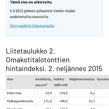
Tämä sivu on arkistoitu.
5.4.2022 jälkeen julkaistut tiedot löydät
uudistetulta sivustolta.
Siirry uudelle tilastosivulle
Liitetaulukko 2.
Omakotitalotonttien
hintaindeksi, 2. neljännes 2015
Alue
Keskihinta,
Indeksi
Neljännesmuutos
Vuosimu
euro/m²
2005=100
Koko maa
23,9
139,0
0,2
Pääkaupunkiseutu
171,4
146,0
15,7