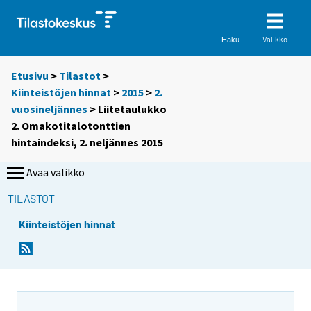
Valikko
Haku
Etusivu
>
Tilastot
>
Kiinteistöjen hinnat
>
2015
>
2.
vuosineljännes
> Liitetaulukko
2. Omakotitalotonttien
hintaindeksi, 2. neljännes 2015
Avaa valikko
TILASTOT
Kiinteistöjen hinnat