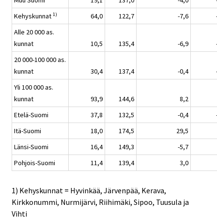
Muu Suomi
19,1
137,0
-4,0
1)
Kehyskunnat
64,0
122,7
-7,6
Alle 20 000 as.
kunnat
10,5
135,4
-6,9
20 000-100 000 as.
kunnat
30,4
137,4
-0,4
Yli 100 000 as.
kunnat
93,9
144,6
8,2
Etelä-Suomi
37,8
132,5
-0,4
Itä-Suomi
18,0
174,5
29,5
Länsi-Suomi
16,4
149,3
-5,7
Pohjois-Suomi
11,4
139,4
3,0
1) Kehyskunnat = Hyvinkää, Järvenpää, Kerava,
Kirkkonummi, Nurmijärvi, Riihimäki, Sipoo, Tuusula ja
Vihti