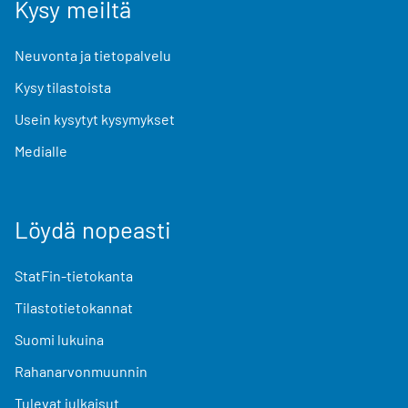
Kysy meiltä
Neuvonta ja tietopalvelu
Kysy tilastoista
Usein kysytyt kysymykset
Medialle
Löydä nopeasti
StatFin-tietokanta
Tilastotietokannat
Suomi lukuina
Rahanarvonmuunnin
Tulevat julkaisut