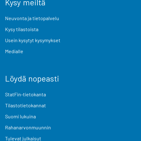
Kysy meiltä
Neuvonta ja tietopalvelu
Kysy tilastoista
Usein kysytyt kysymykset
Medialle
Löydä nopeasti
StatFin-tietokanta
Tilastotietokannat
Suomi lukuina
Rahanarvonmuunnin
Tulevat julkaisut