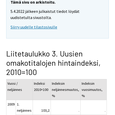
Tämä sivu on arkistoitu.
5.4.2022 jälkeen julkaistut tiedot löydät
uudistetulta sivustolta.
Siirry uudelle tilastosivulle
Liitetaulukko 3. Uusien
omakotitalojen hintaindeksi,
2010=100
Vuosi /
Indeksi
Indeksin
Indeksin
neljännes
2010=100
neljännesmuutos,
vuosimuutos,
%
%
2009
1.
neljännes
103,2
.
.