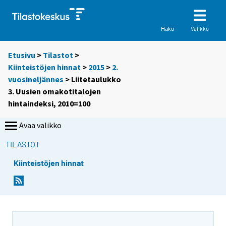
Valikko
Haku
Etusivu
>
Tilastot
>
Kiinteistöjen hinnat
>
2015
>
2.
vuosineljännes
> Liitetaulukko
3. Uusien omakotitalojen
hintaindeksi, 2010=100
Avaa valikko
TILASTOT
Kiinteistöjen hinnat