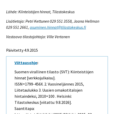
Lähde: Kiinteistöjen hinnat, Tilastokeskus
Lisätietoja: Petri Kettunen 029 551 3558, Jaana Hellman
029 551 2661,
asuminen.hinnat@tilastokeskus.fi
Vastaava tilastojohtaja: Ville Vertanen
Päivitetty 4.9.2015
Viittausohje
:
Suomen virallinen tilasto (SVT): Kiinteistöjen
hinnat [verkkojulkaisu].
ISSN=1799-456X.
2. Vuosineljännes
2015,
Liitetaulukko 3. Uusien omakotitalojen
hintaindeksi, 2010=100 . Helsinki:
Tilastokeskus [viitattu: 9.8.2026].
Saantitapa: