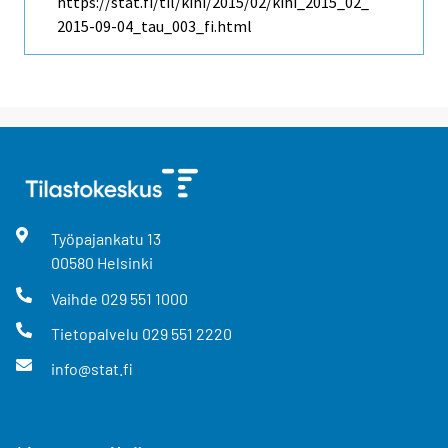
https://stat.fi/til/kihi/2015/02/kihi_2015_02_
2015-09-04_tau_003_fi.html
Työpajankatu
13
00580
Helsinki
Vaihde
029 551 1000
Tietopalvelu
029 551 2220
info@stat.fi