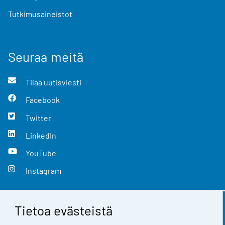
Tutkimusaineistot
Seuraa meitä
Tilaa uutisviesti
Facebook
Twitter
LinkedIn
YouTube
Instagram
Tietoa evästeistä
Yhteystiedot