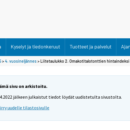
a
Kyselyt ja tiedonkeruut
Tuotteet ja palvelut
Aja
5
>
4. vuosineljännes
> Liitetaulukko 2. Omakotitalotonttien hintaindeksi
ämä sivu on arkistoitu.
.4.2022 jälkeen julkaistut tiedot löydät uudistetulta sivustolta.
iirry uudelle tilastosivulle