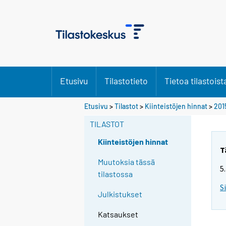
Etusivu
Tilastotieto
Tietoa tilastoist
Etusivu
>
Tilastot
>
Kiinteistöjen hinnat
>
201
TILASTOT
Kiinteistöjen hinnat
T
Muutoksia tässä
5
tilastossa
S
Julkistukset
Katsaukset