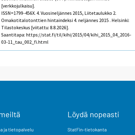
[verkkojulkaisu].
ISSN=1799-456X.
4. Vuosineljännes
2015, Liitetaulukko 2.
Omakotitalotonttien hintaindeksi 4. neljännes 2015 . Helsinki:
Tilastokeskus [viitattu: 8.8.2026].
Saantitapa: https://stat.fi/til/kihi/2015/04/kihi_2015_04_2016-
03-11_tau_002_fi.html
meiltä
Löydä nopeasti
 ja tietopalvelu
StatFin-tietokanta