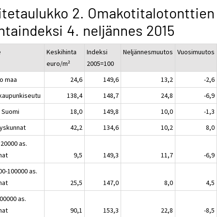
itetaulukko 2. Omakotitalotonttien
ntaindeksi 4. neljännes 2015
e
Keskihinta
Indeksi
Neljännesmuutos
Vuosimuutos
euro/m²
2005=100
o maa
24,6
149,6
13,2
-2,6
kaupunkiseutu
138,4
148,7
24,8
-6,9
 Suomi
18,0
149,8
10,0
-1,3
yskunnat
42,2
134,6
10,2
8,0
 20000 as.
nat
9,5
149,3
11,7
-6,9
00-100000 as.
nat
25,5
147,0
8,0
4,5
100000 as.
nat
90,1
153,3
22,8
-8,5