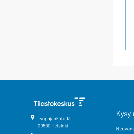
Kysy 
Työpajankatu
13
00580
Helsinki
Neuvonta