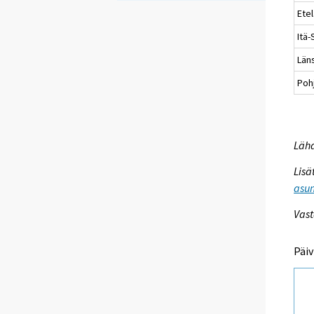
Ete
Itä
Län
Poh
Lähd
Lisä
asum
Vast
Päiv