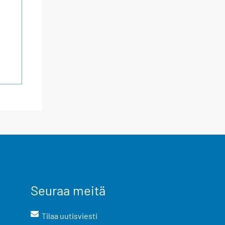
Seuraa meitä
Tilaa uutisviesti