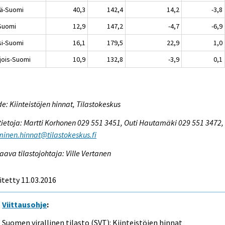
lä-Suomi
40,3
142,4
14,2
-3,8
-Suomi
12,9
147,2
-4,7
-6,9
si-Suomi
16,1
179,5
22,9
1,0
jois-Suomi
10,9
132,8
-3,9
0,1
e: Kiinteistöjen hinnat, Tilastokeskus
tietoja: Martti Korhonen 029 551 3451, Outi Hautamäki 029 551 3472,
inen.hinnat@tilastokeskus.fi
aava tilastojohtaja: Ville Vertanen
itetty 11.03.2016
Viittausohje
:
Suomen virallinen tilasto (SVT): Kiinteistöjen hinnat