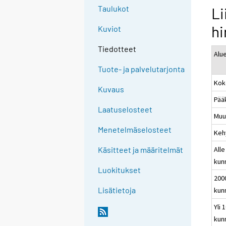
Taulukot
Li
hi
Kuviot
Tiedotteet
Alu
Tuote- ja palvelutarjonta
Kok
Kuvaus
Pää
Laatuselosteet
Muu
Menetelmäselosteet
Keh
Alle
Käsitteet ja määritelmät
kun
Luokitukset
200
Lisätietoja
kun
Yli 
kun