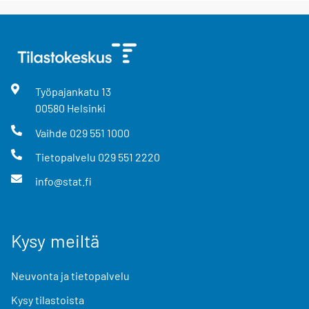
Työpajankatu
13
00580
Helsinki
Vaihde
029 551 1000
Tietopalvelu
029 551 2220
info@stat.fi
Kysy meiltä
Neuvonta ja tietopalvelu
Kysy tilastoista