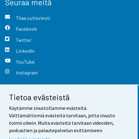
Seuraa meitä
Tilaa uutisviesti
Facebook
Twitter
LinkedIn
YouTube
Instagram
Tietoa evästeistä
Yhteystiedot
Käytämme sivustollamme evästeitä.
Palaute
Välttämättömiä evästeitä tarvitaan, jotta sivusto
toimii oikein. Muita evästeitä tarvitaan videoiden,
Käyttöehdot
podcastien ja palautepalvelun esittämiseen.
Tietosuoja