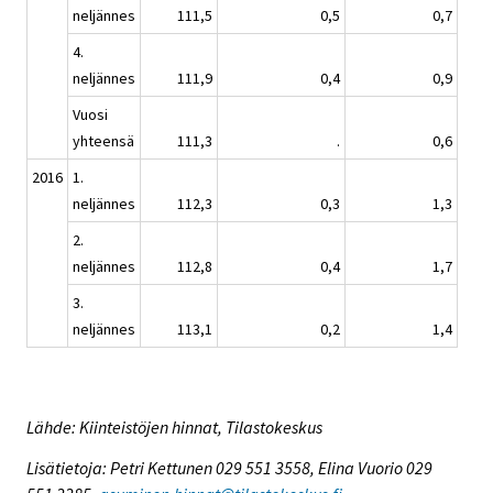
neljännes
111,5
0,5
0,7
4.
neljännes
111,9
0,4
0,9
Vuosi
yhteensä
111,3
.
0,6
2016
1.
neljännes
112,3
0,3
1,3
2.
neljännes
112,8
0,4
1,7
3.
neljännes
113,1
0,2
1,4
Lähde: Kiinteistöjen hinnat, Tilastokeskus
Lisätietoja: Petri Kettunen 029 551 3558, Elina Vuorio 029