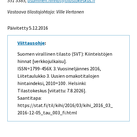
551 3385,
asuminen.hinnat@tilastokeskus.fi
Vastaava tilastojohtaja: Ville Vertanen
Päivitetty 5.12.2016
Viittausohje
:
Suomen virallinen tilasto (SVT): Kiinteistöjen
hinnat [verkkojulkaisu].
ISSN=1799-456X.
3. Vuosineljännes
2016,
Liitetaulukko 3. Uusien omakotitalojen
hintaindeksi, 2010=100 . Helsinki:
Tilastokeskus [viitattu: 7.8.2026].
Saantitapa:
https://stat.fi/til/kihi/2016/03/kihi_2016_03_
2016-12-05_tau_003_fi.html