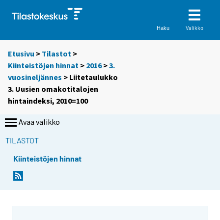
Valikko
Haku
Etusivu
>
Tilastot
>
Kiinteistöjen hinnat
>
2016
>
3.
vuosineljännes
> Liitetaulukko
3. Uusien omakotitalojen
hintaindeksi, 2010=100
Avaa valikko
TILASTOT
Kiinteistöjen hinnat