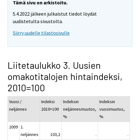
Tämä sivu on arkistoitu.
5.4.2022 jälkeen julkaistut tiedot löydät
uudistetulta sivustolta.
Siirry uudelle tilastosivulle
Liitetaulukko 3. Uusien
omakotitalojen hintaindeksi,
2010=100
Vuosi /
Indeksi
Indeksin
Indeksin
neljännes
2010=100
neljännesmuutos,
vuosimuutos,
%
%
2009
1.
neljännes
103,2
.
.