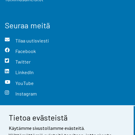
Seuraa meitä
Tilaa uutisviesti
Facebook
Twitter
LinkedIn
YouTube
Instagram
Tietoa evästeistä
Yhteystiedot
Käytämme sivustollamme evästeitä.
Palaute