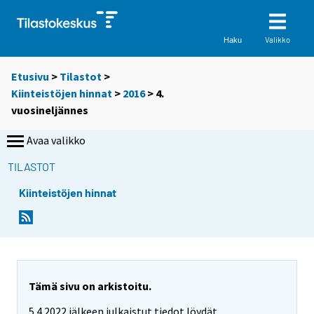
Valikko
Haku
Etusivu
>
Tilastot
>
Kiinteistöjen hinnat
>
2016
>
4.
vuosineljännes
Avaa valikko
TILASTOT
Kiinteistöjen hinnat
Tämä sivu on arkistoitu.
5.4.2022 jälkeen julkaistut tiedot löydät