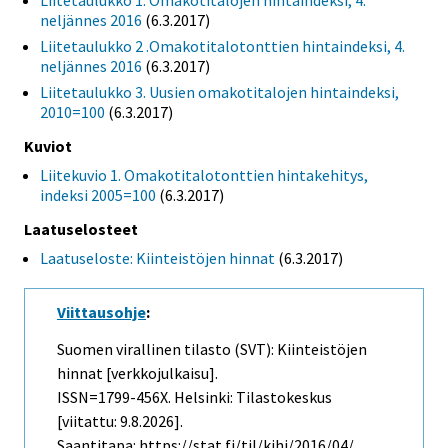
Liitetaulukko 1. Omakotitalojen hintaindeksi, 4.
neljännes 2016
(6.3.2017)
Liitetaulukko 2 .Omakotitalotonttien hintaindeksi, 4.
neljännes 2016
(6.3.2017)
Liitetaulukko 3. Uusien omakotitalojen hintaindeksi,
2010=100
(6.3.2017)
Kuviot
Liitekuvio 1. Omakotitalotonttien hintakehitys,
indeksi 2005=100
(6.3.2017)
Laatuselosteet
Laatuseloste: Kiinteistöjen hinnat
(6.3.2017)
Viittausohje
:
Suomen virallinen tilasto (SVT): Kiinteistöjen
hinnat [verkkojulkaisu].
ISSN=1799-456X. Helsinki: Tilastokeskus
[viitattu: 9.8.2026].
Saantitapa: https://stat.fi/til/kihi/2016/04/