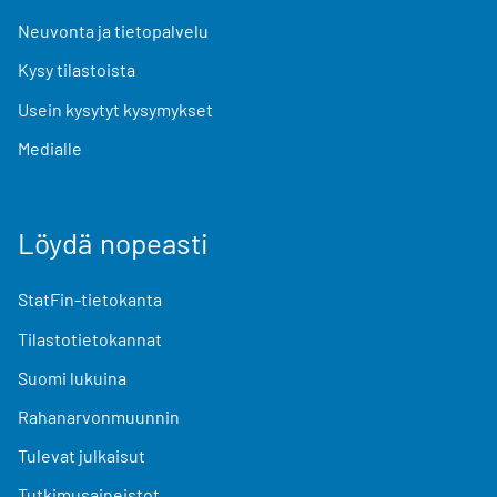
Neuvonta ja tietopalvelu
Kysy tilastoista
Usein kysytyt kysymykset
Medialle
Löydä nopeasti
StatFin-tietokanta
Tilastotietokannat
Suomi lukuina
Rahanarvonmuunnin
Tulevat julkaisut
Tutkimusaineistot