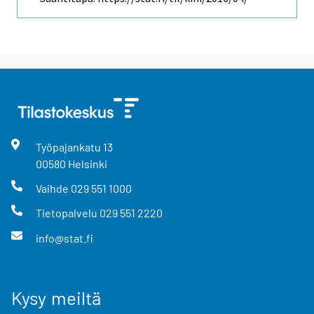
Työpajankatu
13
00580
Helsinki
Vaihde
029 551 1000
Tietopalvelu
029 551 2220
info@stat.fi
Kysy meiltä