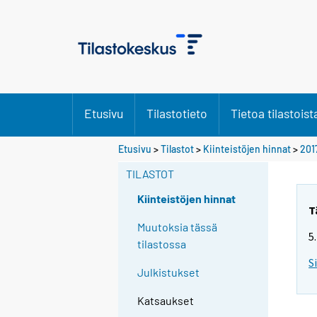
Etusivu
Tilastotieto
Tietoa tilastoist
Etusivu
>
Tilastot
>
Kiinteistöjen hinnat
>
201
TILASTOT
Kiinteistöjen hinnat
T
Muutoksia tässä
5
tilastossa
S
Julkistukset
Katsaukset