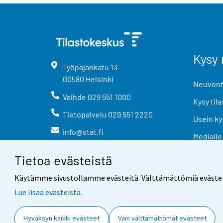
Kysy 
Työpajankatu
13
00580
Helsinki
Neuvonta
Vaihde
029 551 1000
Kysy tila
Tietopalvelu
029 551 2220
Usein ky
info@stat.fi
Medialle
Tietoa evästeistä
Käytämme sivustollamme evästeitä. Välttämättömiä evästeitä t
Lue lisää evästeistä.
Yhteystiedot
Palaute
Hyväksyn kaikki evästeet
Vain välttämättömät evästeet