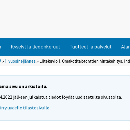
a
Kyselyt ja tiedonkeruut
Tuotteet ja palvelut
Aja
7
>
1. vuosineljännes
> Liitekuvio 1. Omakotitalotonttien hintakehitys, in
ämä sivu on arkistoitu.
.4.2022 jälkeen julkaistut tiedot löydät uudistetulta sivustolta.
iirry uudelle tilastosivulle