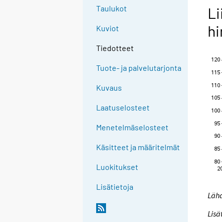
Taulukot
Li
hi
Kuviot
Tiedotteet
Tuote- ja palvelutarjonta
Kuvaus
Laatuselosteet
Menetelmäselosteet
Käsitteet ja määritelmät
Luokitukset
Lisätietoja
Lähd
Lisä