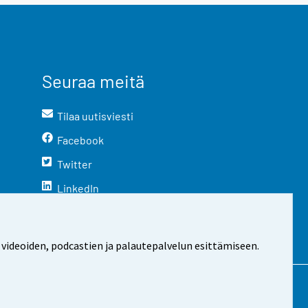
Seuraa meitä
Tilaa uutisviesti
Facebook
Twitter
LinkedIn
YouTube
Instagram
 videoiden, podcastien ja palautepalvelun esittämiseen.
stosta
Evästeasetukset