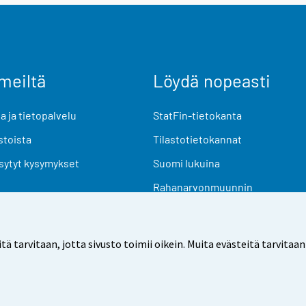
meiltä
Löydä nopeasti
 ja tietopalvelu
StatFin-tietokanta
stoista
Tilastotietokannat
sytyt kysymykset
Suomi lukuina
Rahanarvonmuunnin
Tulevat julkaisut
Tutkimusaineistot
arvitaan, jotta sivusto toimii oikein. Muita evästeitä tarvitaan
Käyttöehdot
Tietosuoja
Saavutettavuus
Tietoa sivu