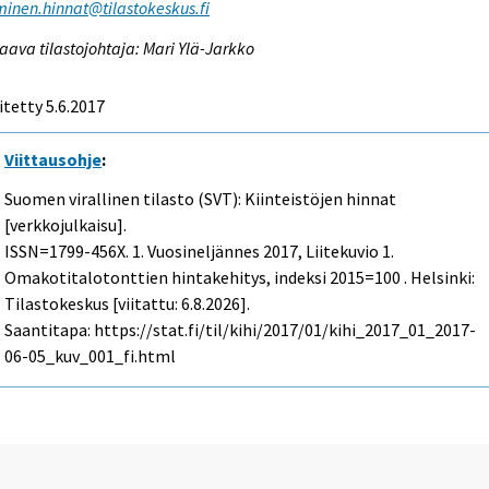
inen.hinnat@tilastokeskus.fi
aava tilastojohtaja: Mari Ylä-Jarkko
itetty 5.6.2017
Viittausohje
:
Suomen virallinen tilasto (SVT): Kiinteistöjen hinnat
[verkkojulkaisu].
ISSN=1799-456X.
1. Vuosineljännes
2017, Liitekuvio 1.
Omakotitalotonttien hintakehitys, indeksi 2015=100 . Helsinki:
Tilastokeskus [viitattu: 6.8.2026].
Saantitapa: https://stat.fi/til/kihi/2017/01/kihi_2017_01_2017-
06-05_kuv_001_fi.html