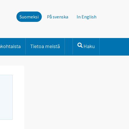
Suomeksi
På svenska
In English
nkohtaista
Tietoa meistä
Haku