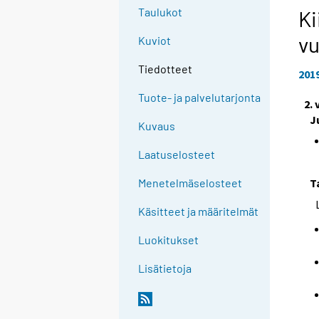
Taulukot
Ki
vu
Kuviot
Tiedotteet
201
Tuote- ja palvelutarjonta
2.
J
Kuvaus
Laatuselosteet
T
Menetelmäselosteet
Käsitteet ja määritelmät
Luokitukset
Lisätietoja