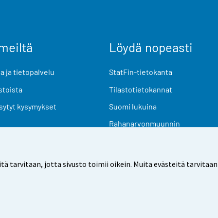
meiltä
Löydä nopeasti
 ja tietopalvelu
StatFin-tietokanta
stoista
Tilastotietokannat
sytyt kysymykset
Suomi lukuina
Rahanarvonmuunnin
Tulevat julkaisut
Tutkimusaineistot
arvitaan, jotta sivusto toimii oikein. Muita evästeitä tarvitaan
Käyttöehdot
Tietosuoja
Saavutettavuus
Tietoa sivu