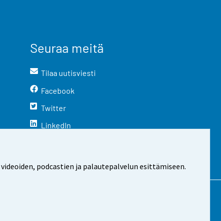
Seuraa meitä
Tilaa uutisviesti
Facebook
Twitter
LinkedIn
YouTube
Instagram
 videoiden, podcastien ja palautepalvelun esittämiseen.
stosta
Evästeasetukset