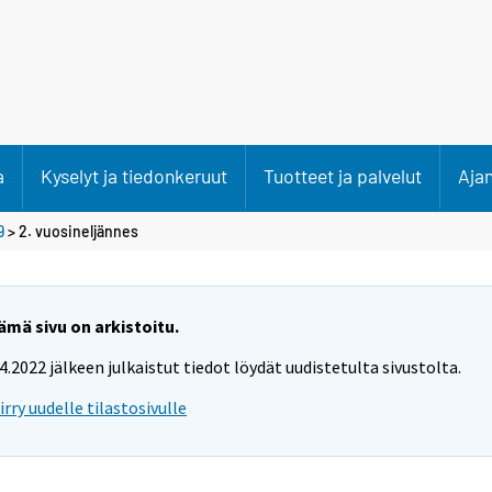
a
Kyselyt ja tiedonkeruut
Tuotteet ja palvelut
Aja
9
>
2. vuosineljännes
ämä sivu on arkistoitu.
.4.2022 jälkeen julkaistut tiedot löydät uudistetulta sivustolta.
iirry uudelle tilastosivulle