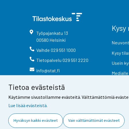
Kysy 
Työpajankatu
13
00580
Helsinki
Neuvonta
Vaihde
029 551 1000
Kysy tila
Tietopalvelu
029 551 2220
Usein ky
info@stat.fi
Medialle
Tietoa evästeistä
Käytämme sivustollamme evästeitä. Välttämättömiä evästeitä t
Lue lisää evästeistä.
Yhteystiedot
Palaute
Hyväksyn kaikki evästeet
Vain välttämättömät evästeet