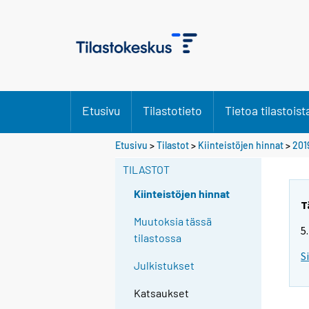
Etusivu
Tilastotieto
Tietoa tilastoist
Etusivu
>
Tilastot
>
Kiinteistöjen hinnat
>
201
TILASTOT
Kiinteistöjen hinnat
T
Muutoksia tässä
5
tilastossa
S
Julkistukset
Katsaukset