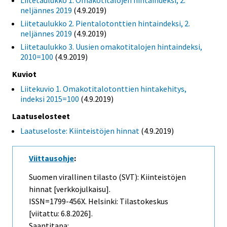
Liitetaulukko 1. Omakotitalojen hintaindeksi, 2.
neljännes 2019
(4.9.2019)
Liitetaulukko 2. Pientalotonttien hintaindeksi, 2.
neljännes 2019
(4.9.2019)
Liitetaulukko 3. Uusien omakotitalojen hintaindeksi,
2010=100
(4.9.2019)
Kuviot
Liitekuvio 1. Omakotitalotonttien hintakehitys,
indeksi 2015=100
(4.9.2019)
Laatuselosteet
Laatuseloste: Kiinteistöjen hinnat
(4.9.2019)
Viittausohje
:
Suomen virallinen tilasto (SVT): Kiinteistöjen
hinnat [verkkojulkaisu].
ISSN=1799-456X. Helsinki: Tilastokeskus
[viitattu: 6.8.2026].
Saantitapa: