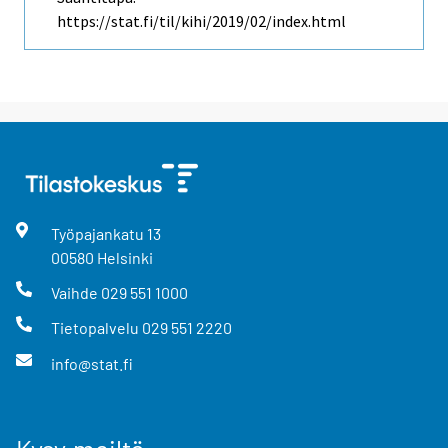
https://stat.fi/til/kihi/2019/02/index.html
Työpajankatu
13
00580
Helsinki
Vaihde
029 551 1000
Tietopalvelu
029 551 2220
info@stat.fi