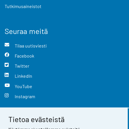
Tutkimusaineistot
Seuraa meitä
Tilaa uutisviesti
Facebook
Twitter
LinkedIn
YouTube
Instagram
Tietoa evästeistä
Yhteystiedot