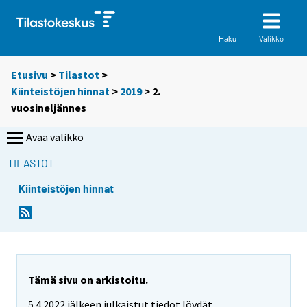
Valikko
Haku
Etusivu
>
Tilastot
>
Kiinteistöjen hinnat
>
2019
>
2.
vuosineljännes
Avaa valikko
TILASTOT
Kiinteistöjen hinnat
Tämä sivu on arkistoitu.
5.4.2022 jälkeen julkaistut tiedot löydät