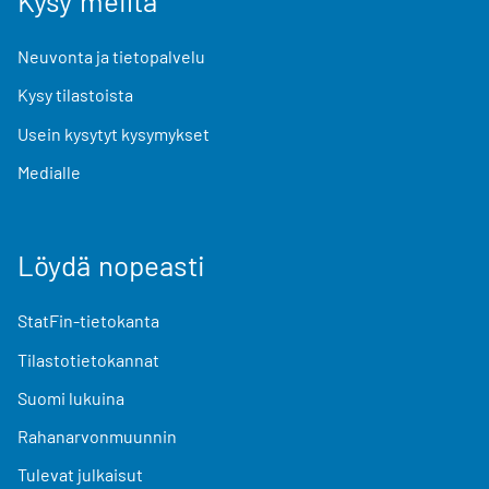
Kysy meiltä
Neuvonta ja tietopalvelu
Kysy tilastoista
Usein kysytyt kysymykset
Medialle
Löydä nopeasti
StatFin-tietokanta
Tilastotietokannat
Suomi lukuina
Rahanarvonmuunnin
Tulevat julkaisut