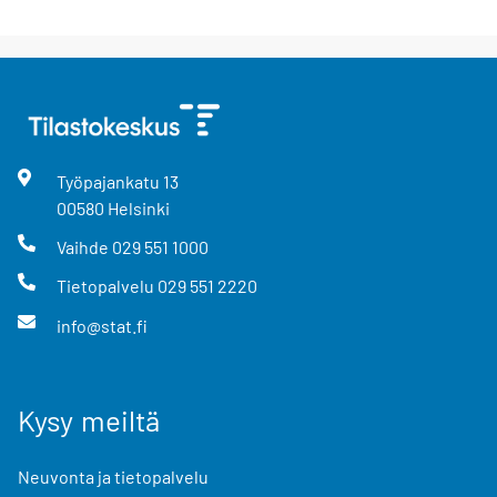
Työpajankatu
13
00580
Helsinki
Vaihde
029 551 1000
Tietopalvelu
029 551 2220
info@stat.fi
Kysy meiltä
Neuvonta ja tietopalvelu