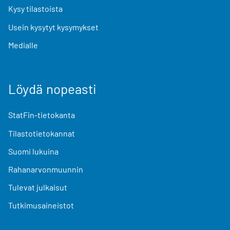
Kysy tilastoista
Usein kysytyt kysymykset
Medialle
Löydä nopeasti
StatFin-tietokanta
Tilastotietokannat
Suomi lukuina
Rahanarvonmuunnin
Tulevat julkaisut
Tutkimusaineistot