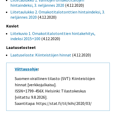
Liitetaulukko 1. Vanhojen omakotitalojen
hintaindeksi, 3. neljännes 2020
(4.12.2020)
Liitetaulukko 2. Omakotitalotonttien hintaindeksi, 3.
neljännes 2020
(4.12.2020)
Kuviot
Liitekuvio 1. Omakotitalotonttien hintakehitys,
indeksi 2015=100
(4.12.2020)
Laatuselosteet
Laatuseloste: Kiinteistöjen hinnat
(4.12.2020)
Viittausohje
:
Suomen virallinen tilasto (SVT): Kiinteistöjen
hinnat [verkkojulkaisu].
ISSN=1799-456X. Helsinki: Tilastokeskus
[viitattu: 9.8.2026].
Saantitapa: https://stat.fi/til/kihi/2020/03/