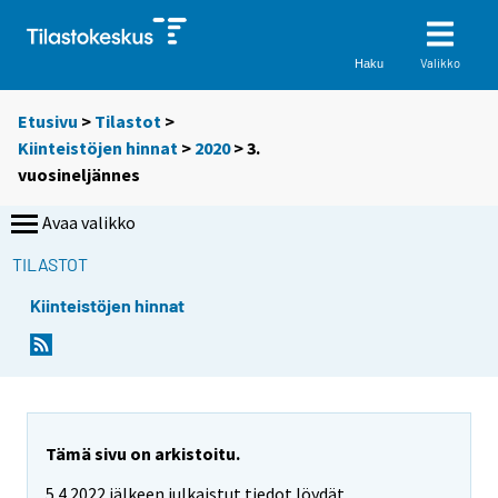
Valikko
Haku
Etusivu
>
Tilastot
>
Kiinteistöjen hinnat
>
2020
>
3.
vuosineljännes
Avaa valikko
TILASTOT
Kiinteistöjen hinnat
Tämä sivu on arkistoitu.
5.4.2022 jälkeen julkaistut tiedot löydät