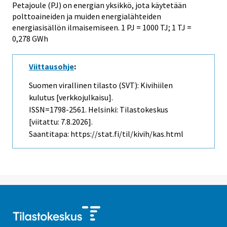
Petajoule (PJ) on energian yksikkö, jota käytetään
polttoaineiden ja muiden energialähteiden
energiasisällön ilmaisemiseen. 1 PJ = 1000 TJ; 1 TJ =
0,278 GWh
Viittausohje
:
Suomen virallinen tilasto (SVT): Kivihiilen
kulutus [verkkojulkaisu].
ISSN=1798-2561. Helsinki: Tilastokeskus
[viitattu: 7.8.2026].
Saantitapa: https://stat.fi/til/kivih/kas.html