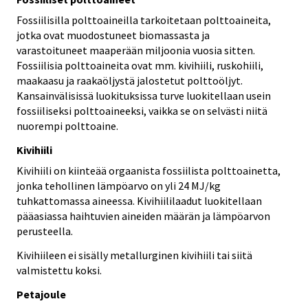
Fossiilisilla polttoaineilla tarkoitetaan polttoaineita,
jotka ovat muodostuneet biomassasta ja
varastoituneet maaperään miljoonia vuosia sitten.
Fossiilisia polttoaineita ovat mm. kivihiili, ruskohiili,
maakaasu ja raakaöljystä jalostetut polttoöljyt.
Kansainvälisissä luokituksissa turve luokitellaan usein
fossiiliseksi polttoaineeksi, vaikka se on selvästi niitä
nuorempi polttoaine.
Kivihiili
Kivihiili on kiinteää orgaanista fossiilista polttoainetta,
jonka tehollinen lämpöarvo on yli 24 MJ/kg
tuhkattomassa aineessa. Kivihiililaadut luokitellaan
pääasiassa haihtuvien aineiden määrän ja lämpöarvon
perusteella.
Kivihiileen ei sisälly metallurginen kivihiili tai siitä
valmistettu koksi.
Petajoule