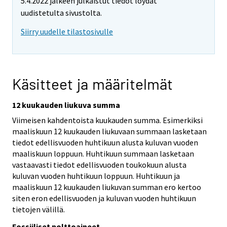
5.4.2022 jälkeen julkaistut tiedot löydät
uudistetulta sivustolta.
Siirry uudelle tilastosivulle
Käsitteet ja määritelmät
12 kuukauden liukuva summa
Viimeisen kahdentoista kuukauden summa. Esimerkiksi
maaliskuun 12 kuukauden liukuvaan summaan lasketaan
tiedot edellisvuoden huhtikuun alusta kuluvan vuoden
maaliskuun loppuun. Huhtikuun summaan lasketaan
vastaavasti tiedot edellisvuoden toukokuun alusta
kuluvan vuoden huhtikuun loppuun. Huhtikuun ja
maaliskuun 12 kuukauden liukuvan summan ero kertoo
siten eron edellisvuoden ja kuluvan vuoden huhtikuun
tietojen välillä.
Fossiiliset polttoaineet