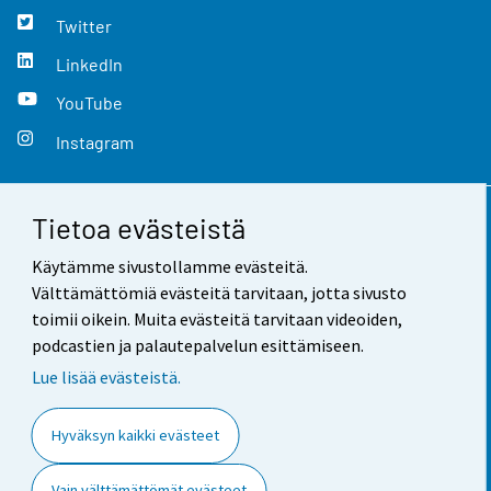
Twitter
LinkedIn
YouTube
Instagram
Tietoa evästeistä
Yhteystiedot
Käytämme sivustollamme evästeitä.
Palaute
Välttämättömiä evästeitä tarvitaan, jotta sivusto
toimii oikein. Muita evästeitä tarvitaan videoiden,
Käyttöehdot
podcastien ja palautepalvelun esittämiseen.
Tietosuoja
Lue lisää evästeistä.
Saavutettavuus
Hyväksyn kaikki evästeet
Tietoa sivustosta
Vain välttämättömät evästeet