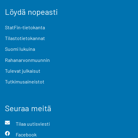
Löydä nopeasti
StatFin-tietokanta
Tilastotietokannat
Suomi lukuina
Rahanarvonmuunnin
Tulevat julkaisut
Tutkimusaineistot
Seuraa meitä
Tilaa uutisviesti
Facebook