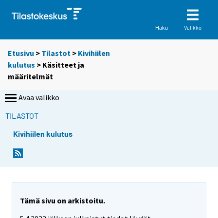
Valikko
Haku
Etusivu
>
Tilastot
>
Kivihiilen
kulutus
> Käsitteet ja
määritelmät
Avaa valikko
TILASTOT
Kivihiilen kulutus
Tämä sivu on arkistoitu.