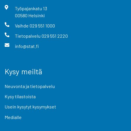
Työpajankatu
13
00580
Helsinki
Vaihde
029 551 1000
Tietopalvelu
029 551 2220
info@stat.fi
Kysy meiltä
Neuvonta ja tietopalvelu
Kysy tilastoista
Usein kysytyt kysymykset
Medialle