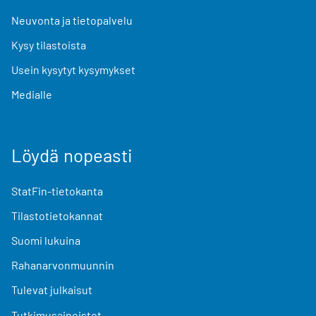
Neuvonta ja tietopalvelu
Kysy tilastoista
Usein kysytyt kysymykset
Medialle
Löydä nopeasti
StatFin-tietokanta
Tilastotietokannat
Suomi lukuina
Rahanarvonmuunnin
Tulevat julkaisut
Tutkimusaineistot