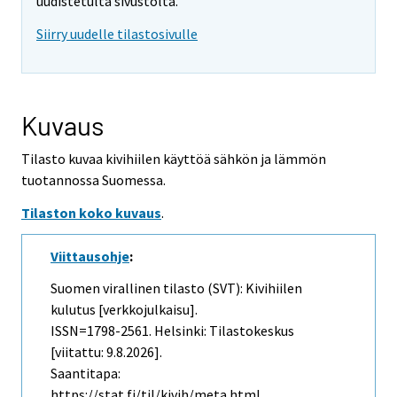
uudistetulta sivustolta.
Siirry uudelle tilastosivulle
Kuvaus
Tilasto kuvaa kivihiilen käyttöä sähkön ja lämmön
tuotannossa Suomessa.
Tilaston koko kuvaus
.
Viittausohje
:
Suomen virallinen tilasto (SVT): Kivihiilen
kulutus [verkkojulkaisu].
ISSN=1798-2561. Helsinki: Tilastokeskus
[viitattu: 9.8.2026].
Saantitapa:
https://stat.fi/til/kivih/meta.html