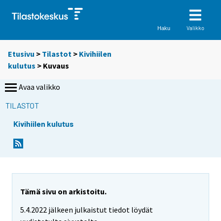
Valikko
Haku
Etusivu
>
Tilastot
>
Kivihiilen
kulutus
> Kuvaus
Avaa valikko
TILASTOT
Kivihiilen kulutus
Tämä sivu on arkistoitu.
5.4.2022 jälkeen julkaistut tiedot löydät