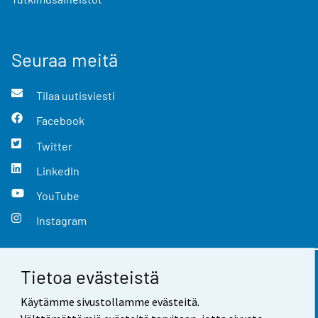
Seuraa meitä
Tilaa uutisviesti
Facebook
Twitter
LinkedIn
YouTube
Instagram
Tietoa evästeistä
Yhteystiedot
Käytämme sivustollamme evästeitä.
Palaute