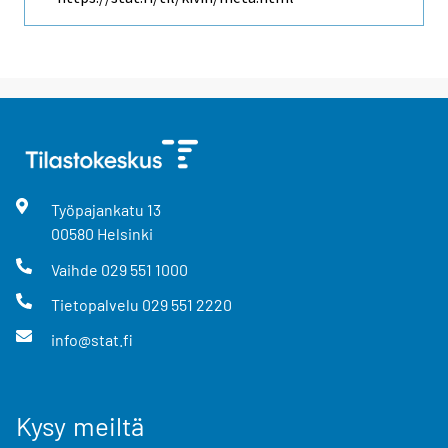
Työpajankatu
13
00580
Helsinki
Vaihde
029 551 1000
Tietopalvelu
029 551 2220
info@stat.fi
Kysy meiltä