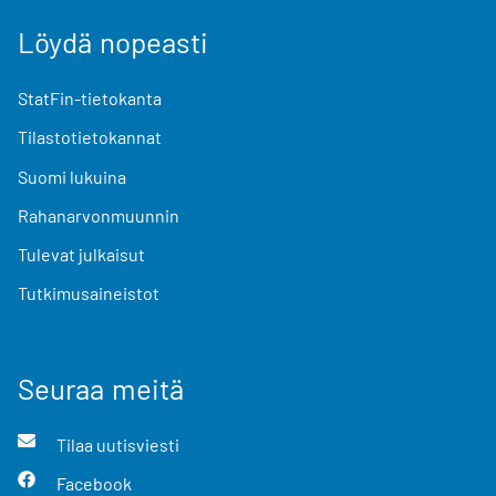
Löydä nopeasti
StatFin-tietokanta
Tilastotietokannat
Suomi lukuina
Rahanarvonmuunnin
Tulevat julkaisut
Tutkimusaineistot
Seuraa meitä
Tilaa uutisviesti
Facebook