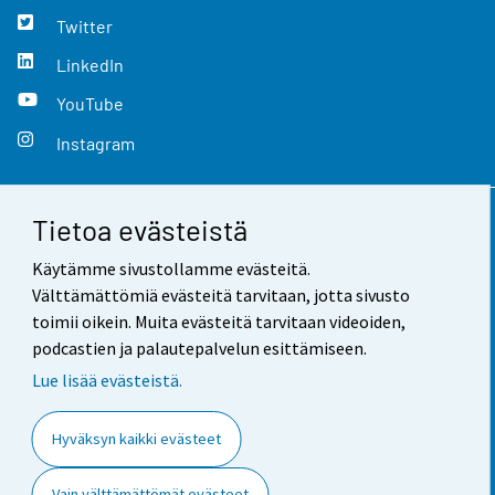
Twitter
LinkedIn
YouTube
Instagram
Tietoa evästeistä
Yhteystiedot
Käytämme sivustollamme evästeitä.
Palaute
Välttämättömiä evästeitä tarvitaan, jotta sivusto
toimii oikein. Muita evästeitä tarvitaan videoiden,
Käyttöehdot
podcastien ja palautepalvelun esittämiseen.
Tietosuoja
Lue lisää evästeistä.
Saavutettavuus
Hyväksyn kaikki evästeet
Tietoa sivustosta
Vain välttämättömät evästeet