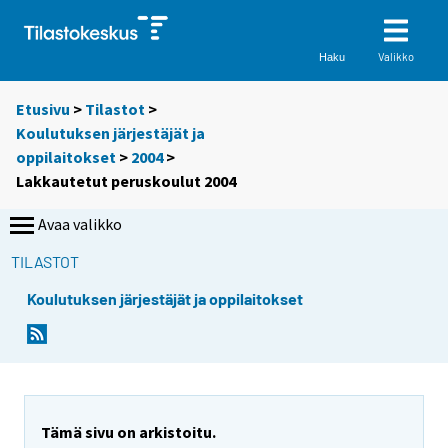
Valikko
Haku
Etusivu
>
Tilastot
>
Koulutuksen järjestäjät ja
oppilaitokset
>
2004
>
Lakkautetut peruskoulut 2004
Avaa valikko
TILASTOT
Koulutuksen järjestäjät ja oppilaitokset
Tämä sivu on arkistoitu.