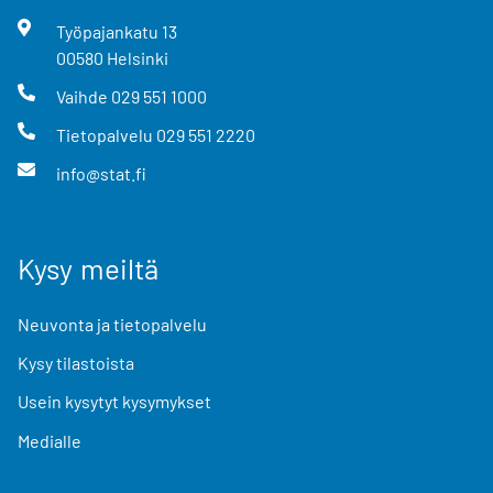
Työpajankatu
13
00580
Helsinki
Vaihde
029 551 1000
Tietopalvelu
029 551 2220
info@stat.fi
Kysy meiltä
Neuvonta ja tietopalvelu
Kysy tilastoista
Usein kysytyt kysymykset
Medialle