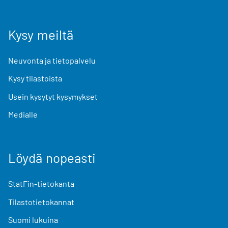
Kysy meiltä
Neuvonta ja tietopalvelu
Kysy tilastoista
Usein kysytyt kysymykset
Medialle
Löydä nopeasti
StatFin-tietokanta
Tilastotietokannat
Suomi lukuina