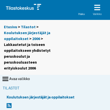
Valikko
Haku
Etusivu
>
Tilastot
>
Koulutuksen järjestäjät ja
oppilaitokset
>
2006
>
Lakkautetut ja toiseen
oppilaitokseen yhdistetyt
peruskoulut ja
peruskouluasteen
erityiskoulut 2006
Avaa valikko
TILASTOT
Koulutuksen järjestäjät ja oppilaitokset