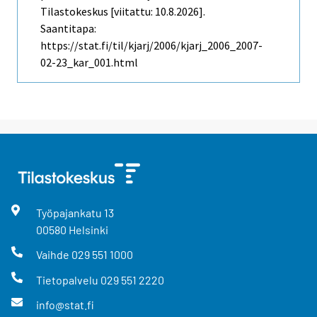
Tilastokeskus [viitattu: 10.8.2026].
Saantitapa:
https://stat.fi/til/kjarj/2006/kjarj_2006_2007-
02-23_kar_001.html
Työpajankatu
13
00580
Helsinki
Vaihde
029 551 1000
Tietopalvelu
029 551 2220
info@stat.fi