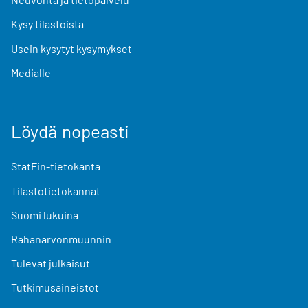
Kysy tilastoista
Usein kysytyt kysymykset
Medialle
Löydä nopeasti
StatFin-tietokanta
Tilastotietokannat
Suomi lukuina
Rahanarvonmuunnin
Tulevat julkaisut
Tutkimusaineistot