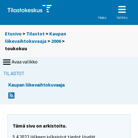
Valikko
Haku
Etusivu
>
Tilastot
>
Kaupan
liikevaihtokuvaaja
>
2006
>
toukokuu
Avaa valikko
TILASTOT
Kaupan liikevaihtokuvaaja
Tämä sivu on arkistoitu.
5.4.2022 jälkeen julkaistut tiedot löydät