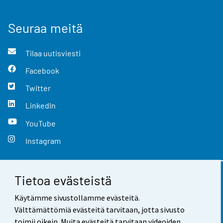
Seuraa meitä
Tilaa uutisviesti
Facebook
Twitter
LinkedIn
YouTube
Instagram
Tietoa evästeistä
Yhteystiedot
Käytämme sivustollamme evästeitä.
Palaute
Välttämättömiä evästeitä tarvitaan, jotta sivusto
toimii oikein. Muita evästeitä tarvitaan videoiden,
Käyttöehdot