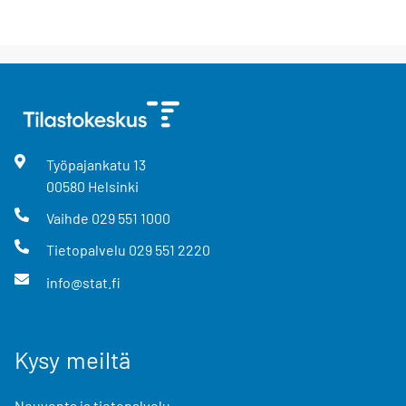
Työpajankatu
13
00580
Helsinki
Vaihde
029 551 1000
Tietopalvelu
029 551 2220
info@stat.fi
Kysy meiltä
Neuvonta ja tietopalvelu