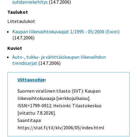
suhdannekehitys
(14.7.2006)
Taulukot
Liitetaulukot
Kaupan liikevaihtokuvaajat 1/1995 - 05/2006 (Excel)
(14.7.2006)
Kuviot
Auto-, tukku- ja vähittäiskaupan liikevaihdon
trendisarjat
(14.7.2006)
Viittausohje
:
Suomen virallinen tilasto (SVT): Kaupan
liikevaihtokuvaaja [verkkojulkaisu].
ISSN=1799-0912. Helsinki: Tilastokeskus
[viitattu: 7.8.2026].
Saantitapa:
https://stat.fi/til/klv/2006/05/index.html