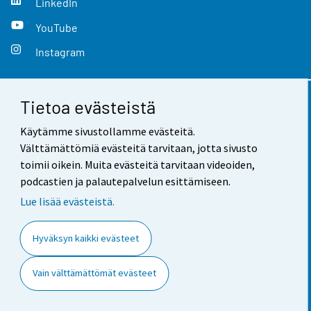
LinkedIn
YouTube
Instagram
Tietoa evästeistä
Yhteystiedot
Käytämme sivustollamme evästeitä.
Palaute
Välttämättömiä evästeitä tarvitaan, jotta sivusto
toimii oikein. Muita evästeitä tarvitaan videoiden,
Käyttöehdot
podcastien ja palautepalvelun esittämiseen.
Tietosuoja
Lue lisää evästeistä.
Saavutettavuus
Hyväksyn kaikki evästeet
Tietoa sivustosta
Vain välttämättömät evästeet
Evästeasetukset