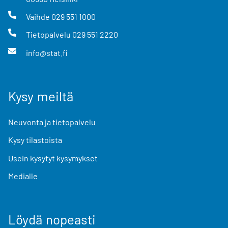
Vaihde
029 551 1000
Tietopalvelu
029 551 2220
info@stat.fi
Kysy meiltä
Neuvonta ja tietopalvelu
Kysy tilastoista
Usein kysytyt kysymykset
Medialle
Löydä nopeasti