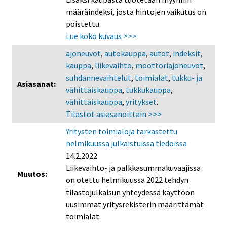
määräindeksi, josta hintojen vaikutus on
poistettu.
Lue koko kuvaus >>>
ajoneuvot
,
autokauppa
,
autot
,
indeksit
,
kauppa
,
liikevaihto
,
moottoriajoneuvot
,
suhdannevaihtelut
,
toimialat
,
tukku- ja
Asiasanat:
vähittäiskauppa
,
tukkukauppa
,
vähittäiskauppa
,
yritykset
.
Tilastot asiasanoittain >>>
Yritysten toimialoja tarkastettu
helmikuussa julkaistuissa tiedoissa
14.2.2022
Liikevaihto- ja palkkasummakuvaajissa
Muutos:
on otettu helmikuussa 2022 tehdyn
tilastojulkaisun yhteydessä käyttöön
uusimmat yritysrekisterin määrittämät
toimialat.