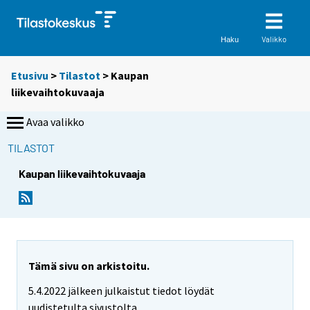
Valikko
Haku
Etusivu
>
Tilastot
> Kaupan
liikevaihtokuvaaja
Avaa valikko
TILASTOT
Kaupan liikevaihtokuvaaja
Tämä sivu on arkistoitu.
5.4.2022 jälkeen julkaistut tiedot löydät
uudistetulta sivustolta.