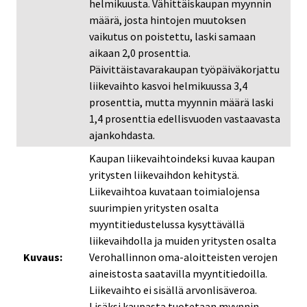
helmikuusta. Vähittäiskaupan myynnin
määrä, josta hintojen muutoksen
vaikutus on poistettu, laski samaan
aikaan 2,0 prosenttia.
Päivittäistavarakaupan työpäiväkorjattu
liikevaihto kasvoi helmikuussa 3,4
prosenttia, mutta myynnin määrä laski
1,4 prosenttia edellisvuoden vastaavasta
ajankohdasta.
Kaupan liikevaihtoindeksi kuvaa kaupan
yritysten liikevaihdon kehitystä.
Liikevaihtoa kuvataan toimialojensa
suurimpien yritysten osalta
myyntitiedustelussa kysyttävällä
liikevaihdolla ja muiden yritysten osalta
Kuvaus:
Verohallinnon oma-aloitteisten verojen
aineistosta saatavilla myyntitiedoilla.
Liikevaihto ei sisällä arvonlisäveroa.
Lisäksi kaupasta tuotetaan myynnin