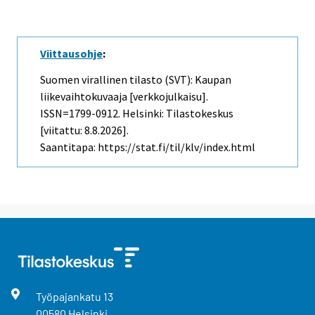
Viittausohje
:
Suomen virallinen tilasto (SVT): Kaupan
liikevaihtokuvaaja [verkkojulkaisu].
ISSN=1799-0912. Helsinki: Tilastokeskus
[viitattu: 8.8.2026].
Saantitapa: https://stat.fi/til/klv/index.html
Työpajankatu
13
00580
Helsinki