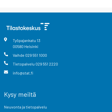
Työpajankatu
13
00580
Helsinki
Vaihde
029 551 1000
Tietopalvelu
029 551 2220
info@stat.fi
Kysy meiltä
Neuvonta ja tietopalvelu