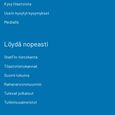
Kysy tilastoista
Usein kysytyt kysymykset
Medialle
Löydä nopeasti
StatFin-tietokanta
Tilastotietokannat
Suomi lukuina
Rahanarvonmuunnin
Tulevat julkaisut
Tutkimusaineistot