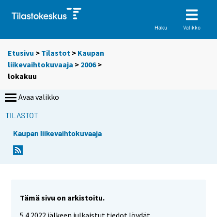
Valikko
Haku
Etusivu
>
Tilastot
>
Kaupan
liikevaihtokuvaaja
>
2006
>
lokakuu
Avaa valikko
TILASTOT
Kaupan liikevaihtokuvaaja
Tämä sivu on arkistoitu.
5.4.2022 jälkeen julkaistut tiedot löydät