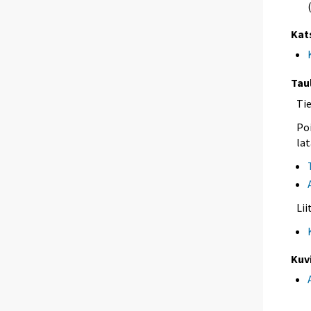
Kat
Tau
Ti
Poi
lat
Li
Kuv