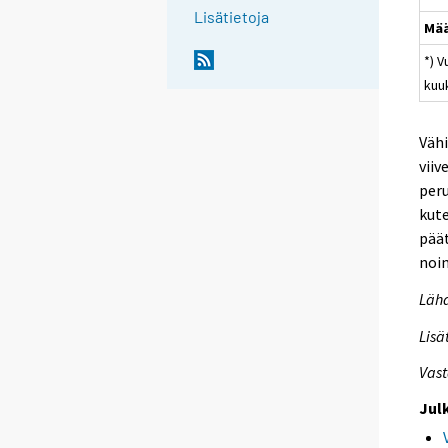
Lisätietoja
Mä
*) 
kuu
Vähi
viiv
peru
kute
päät
noin
Lähd
Lisä
Vast
Jul