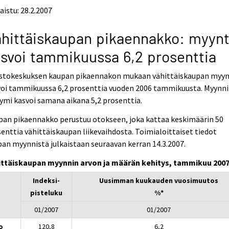
aistu: 28.2.2007
hittäiskaupan pikaennakko: myynt
svoi tammikuussa 6,2 prosenttia
astokeskuksen kaupan pikaennakon mukaan vähittäiskaupan myyn
voi tammikuussa 6,2 prosenttia vuoden 2006 tammikuusta. Myynn
ymi kasvoi samana aikana 5,2 prosenttia.
pan pikaennakko perustuu otokseen, joka kattaa keskimäärin 50
enttia vähittäiskaupan liikevaihdosta. Toimialoittaiset tiedot
an myynnistä julkaistaan seuraavan kerran 14.3.2007.
ittäiskaupan myynnin arvon ja määrän kehitys, tammikuu 200
Indeksi-
Uusimman kuukauden vuosimuutos
pisteluku
%*
01/2007
01/2007
o
120,8
6,2