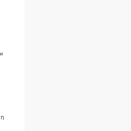
ai
07)