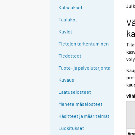
e
e
Julk
Katsaukset
n
n
p
p
Taulukot
Vä
a
a
l
l
ka
Kuviot
v
v
e
e
Tietojen tarkentuminen
Til
l
l
kas
u
u
Tiedotteet
u
u
voly
n
n
Tuote- ja palvelutarjonta
Kau
.
.
pros
Kuvaus
kaup
Laatuselosteet
Väh
Menetelmäselosteet
Käsitteet ja määritelmät
Luokitukset
Arv