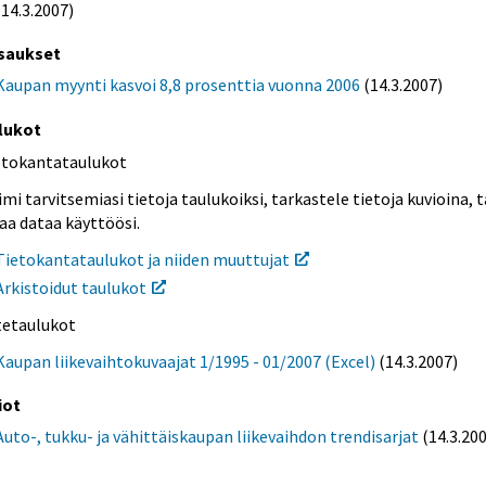
(14.3.2007)
saukset
Kaupan myynti kasvoi 8,8 prosenttia vuonna 2006
(14.3.2007)
lukot
etokantataulukot
mi tarvitsemiasi tietoja taulukoiksi, tarkastele tietoja kuvioina, t
aa dataa käyttöösi.
Tietokantataulukot ja niiden muuttujat
Arkistoidut taulukot
itetaulukot
Kaupan liikevaihtokuvaajat 1/1995 - 01/2007 (Excel)
(14.3.2007)
iot
Auto-, tukku- ja vähittäiskaupan liikevaihdon trendisarjat
(14.3.20