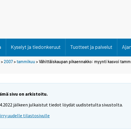
a
Kyselyt ja tiedonkeruut
Tuotteet ja palvelut
Aja
>
2007
>
tammikuu
> Vähittäiskaupan pikaennakko: myynti kasvoi tamm
ämä sivu on arkistoitu.
.4.2022 jälkeen julkaistut tiedot löydät uudistetulta sivustolta.
iirry uudelle tilastosivulle