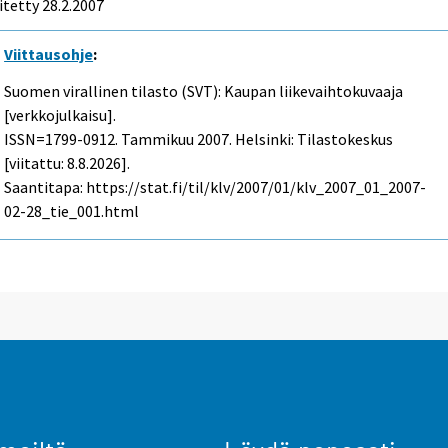
itetty
28.2.2007
Viittausohje
:
Suomen virallinen tilasto (SVT): Kaupan liikevaihtokuvaaja
[verkkojulkaisu].
ISSN=1799-0912.
Tammikuu
2007. Helsinki: Tilastokeskus
[viitattu: 8.8.2026].
Saantitapa: https://stat.fi/til/klv/2007/01/klv_2007_01_2007-
02-28_tie_001.html