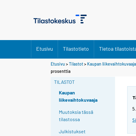
Etusivu
Tilastotieto
Tietoa tilastoist
Etusivu
>
Tilastot
>
Kaupan liikevaihtokuvaaja
S
S
prosenttia
i
i
i
i
TILASTOT
r
r
r
r
Kaupan
y
y
T
liikevaihtokuvaaja
t
t
5
t
t
Muutoksia tässä
o
o
tilastossa
S
i
i
s
s
Julkistukset
e
e