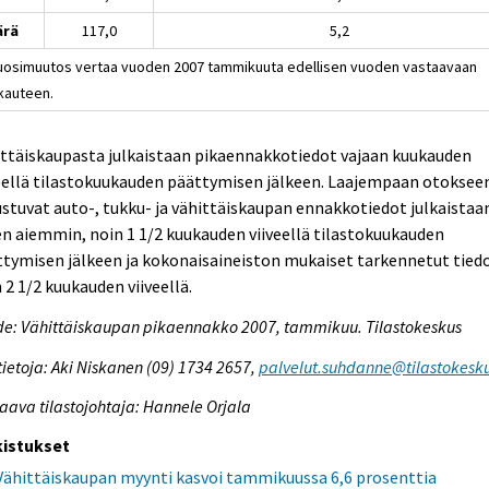
ärä
117,0
5,2
Vuosimuutos vertaa vuoden 2007 tammikuuta edellisen vuoden vastaavaan
kauteen.
ttäiskaupasta julkaistaan pikaennakkotiedot vajaan kuukauden
eellä tilastokuukauden päättymisen jälkeen. Laajempaan otoksee
stuvat auto-, tukku- ja vähittäiskaupan ennakkotiedot julkaistaa
n aiemmin, noin 1 1/2 kuukauden viiveellä tilastokuukauden
tymisen jälkeen ja kokonaisaineiston mukaiset tarkennetut tied
 2 1/2 kuukauden viiveellä.
e: Vähittäiskaupan pikaennakko 2007, tammikuu. Tilastokeskus
tietoja: Aki Niskanen (09) 1734 2657,
palvelut.suhdanne@tilastokesku
aava tilastojohtaja: Hannele Orjala
kistukset
Vähittäiskaupan myynti kasvoi tammikuussa 6,6 prosenttia