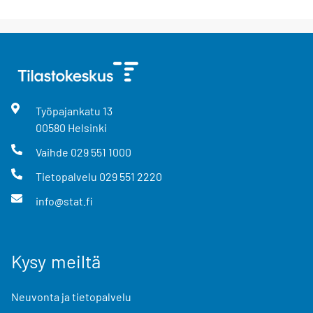
Työpajankatu
13
00580
Helsinki
Vaihde
029 551 1000
Tietopalvelu
029 551 2220
info@stat.fi
Kysy meiltä
Neuvonta ja tietopalvelu