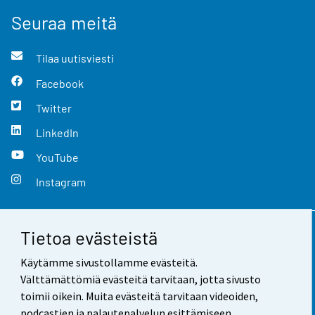
Seuraa meitä
Tilaa uutisviesti
Facebook
Twitter
LinkedIn
YouTube
Instagram
Tietoa evästeistä
Yhteystiedot
Käytämme sivustollamme evästeitä.
Palaute
Välttämättömiä evästeitä tarvitaan, jotta sivusto
toimii oikein. Muita evästeitä tarvitaan videoiden,
Käyttöehdot
podcastien ja palautepalvelun esittämiseen.