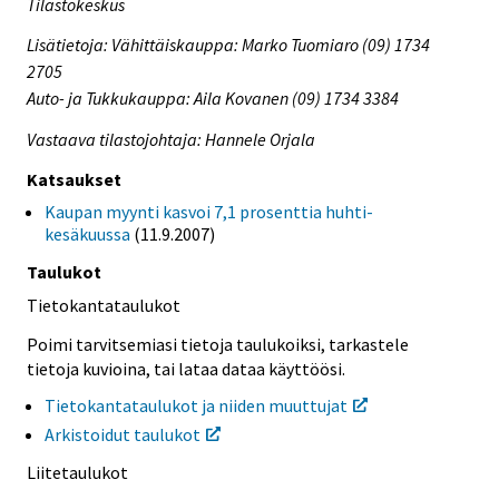
Tilastokeskus
Lisätietoja: Vähittäiskauppa: Marko Tuomiaro (09) 1734
2705
Auto- ja Tukkukauppa: Aila Kovanen (09) 1734 3384
Vastaava tilastojohtaja: Hannele Orjala
Katsaukset
Kaupan myynti kasvoi 7,1 prosenttia huhti-
kesäkuussa
(11.9.2007)
Taulukot
Tietokantataulukot
Poimi tarvitsemiasi tietoja taulukoiksi, tarkastele
tietoja kuvioina, tai lataa dataa käyttöösi.
Tietokantataulukot ja niiden muuttujat
Arkistoidut taulukot
Liitetaulukot