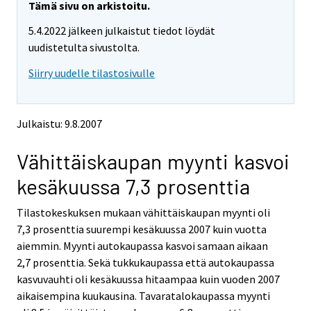
y
y
Tämä sivu on arkistoitu.
t
t
5.4.2022 jälkeen julkaistut tiedot löydät
t
t
o
o
uudistetulta sivustolta.
i
i
Siirry uudelle tilastosivulle
s
s
e
e
e
e
n
n
Julkaistu: 9.8.2007
p
p
a
a
Vähittäiskaupan myynti kasvoi
l
l
v
v
kesäkuussa 7,3 prosenttia
e
e
l
l
Tilastokeskuksen mukaan vähittäiskaupan myynti oli
u
u
u
u
7,3 prosenttia suurempi kesäkuussa 2007 kuin vuotta
n
n
aiemmin. Myynti autokaupassa kasvoi samaan aikaan
.
.
2,7 prosenttia. Sekä tukkukaupassa että autokaupassa
kasvuvauhti oli kesäkuussa hitaampaa kuin vuoden 2007
aikaisempina kuukausina. Tavaratalokaupassa myynti