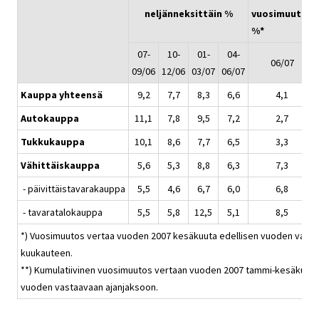
neljänneksittäin %
vuosimuutos
%*
07-
10-
01-
04-
06/07
09/06
12/06
03/07
06/07
Kauppa yhteensä
9,2
7,7
8,3
6,6
4,1
Autokauppa
11,1
7,8
9,5
7,2
2,7
Tukkukauppa
10,1
8,6
7,7
6,5
3,3
Vähittäiskauppa
5,6
5,3
8,8
6,3
7,3
- päivittäistavarakauppa
5,5
4,6
6,7
6,0
6,8
- tavaratalokauppa
5,5
5,8
12,5
5,1
8,5
*) Vuosimuutos vertaa vuoden 2007 kesäkuuta edellisen vuoden vast
kuukauteen.
**) Kumulatiivinen vuosimuutos vertaan vuoden 2007 tammi-kesäkuuta
vuoden vastaavaan ajanjaksoon.