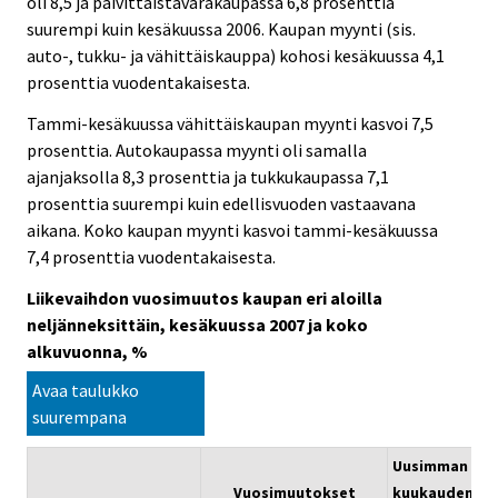
oli 8,5 ja päivittäistavarakaupassa 6,8 prosenttia
suurempi kuin kesäkuussa 2006. Kaupan myynti (sis.
auto-, tukku- ja vähittäiskauppa) kohosi kesäkuussa 4,1
prosenttia vuodentakaisesta.
Tammi-kesäkuussa vähittäiskaupan myynti kasvoi 7,5
prosenttia. Autokaupassa myynti oli samalla
ajanjaksolla 8,3 prosenttia ja tukkukaupassa 7,1
prosenttia suurempi kuin edellisvuoden vastaavana
aikana. Koko kaupan myynti kasvoi tammi-kesäkuussa
7,4 prosenttia vuodentakaisesta.
Liikevaihdon vuosimuutos kaupan eri aloilla
neljänneksittäin, kesäkuussa 2007 ja koko
alkuvuonna, %
Avaa taulukko
suurempana
Uusimman
Vuosimuutokset
kuukauden