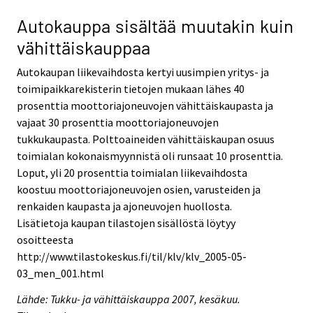
Autokauppa sisältää muutakin kuin
vähittäiskauppaa
Autokaupan liikevaihdosta kertyi uusimpien yritys- ja
toimipaikkarekisterin tietojen mukaan lähes 40
prosenttia moottoriajoneuvojen vähittäiskaupasta ja
vajaat 30 prosenttia moottoriajoneuvojen
tukkukaupasta. Polttoaineiden vähittäiskaupan osuus
toimialan kokonaismyynnistä oli runsaat 10 prosenttia.
Loput, yli 20 prosenttia toimialan liikevaihdosta
koostuu moottoriajoneuvojen osien, varusteiden ja
renkaiden kaupasta ja ajoneuvojen huollosta.
Lisätietoja kaupan tilastojen sisällöstä löytyy
osoitteesta
http://www.tilastokeskus.fi/til/klv/klv_2005-05-
03_men_001.html
Lähde: Tukku- ja vähittäiskauppa 2007, kesäkuu.