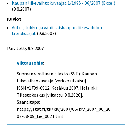
Kaupan liikevaihtokuvaajat 1/1995 - 06/2007 (Excel)
(9.8.2007)
Kuviot
Auto-, tukku- ja vähittäiskaupan liikevaihdon
trendisarjat
(9.8.2007)
Päivitetty
9.8.2007
Viittausohje
:
Suomen virallinen tilasto (SVT): Kaupan
liikevaihtokuvaaja [verkkojulkaisu].
ISSN=1799-0912.
Kesäkuu
2007. Helsinki:
Tilastokeskus [viitattu: 9.8.2026].
Saantitapa:
https://stat.fi/til/klv/2007/06/klv_2007_06_20
07-08-09_tie_002.html