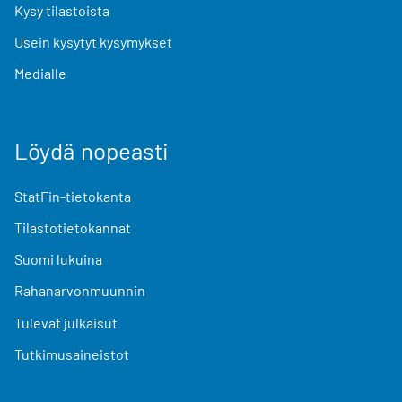
Kysy tilastoista
Usein kysytyt kysymykset
Medialle
Löydä nopeasti
StatFin-tietokanta
Tilastotietokannat
Suomi lukuina
Rahanarvonmuunnin
Tulevat julkaisut
Tutkimusaineistot