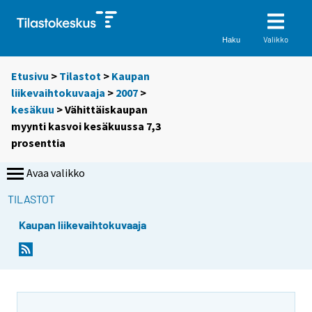
Valikko
Haku
Etusivu
>
Tilastot
>
Kaupan
liikevaihtokuvaaja
>
2007
>
kesäkuu
> Vähittäiskaupan
myynti kasvoi kesäkuussa 7,3
prosenttia
Avaa valikko
TILASTOT
Kaupan liikevaihtokuvaaja
S
S
i
i
i
i
r
r
r
r