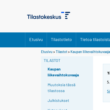
Etusivu
Tilastotieto
Tietoa tilastoist
Etusivu
>
Tilastot
>
Kaupan liikevaihtokuvaaja
TILASTOT
Kaupan
T
liikevaihtokuvaaja
5
Muutoksia tässä
tilastossa
S
Julkistukset