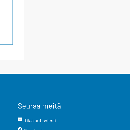
Seuraa meitä
Tilaa uutisviesti