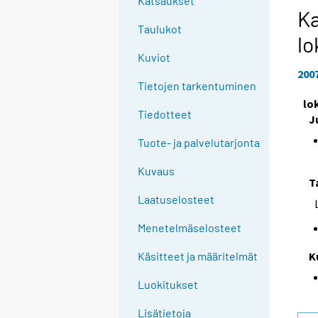
Katsaukset
Ka
Taulukot
lo
Kuviot
200
Tietojen tarkentuminen
lo
Tiedotteet
J
Tuote- ja palvelutarjonta
Kuvaus
T
Laatuselosteet
Menetelmäselosteet
K
Käsitteet ja määritelmät
Luokitukset
Lisätietoja