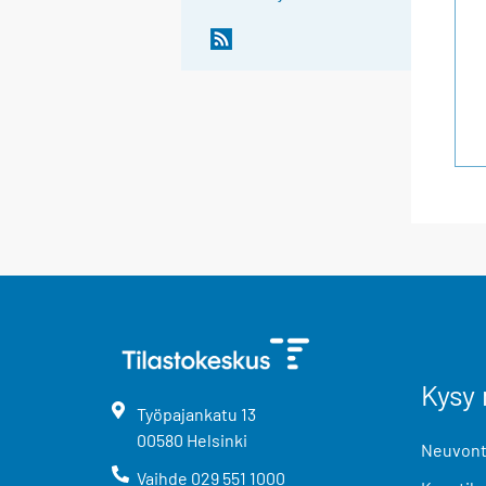
Kysy 
Työpajankatu
13
00580
Helsinki
Neuvonta
Vaihde
029 551 1000