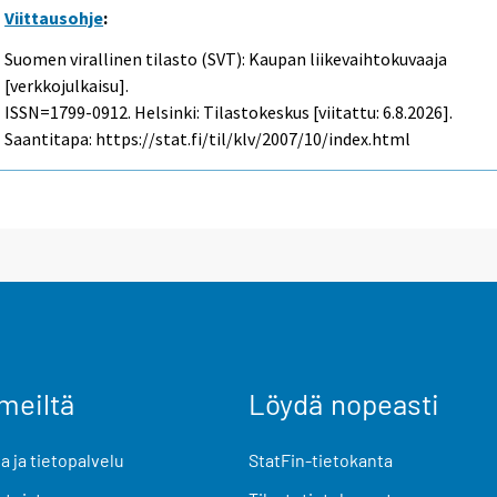
Viittausohje
:
Suomen virallinen tilasto (SVT): Kaupan liikevaihtokuvaaja
[verkkojulkaisu].
ISSN=1799-0912. Helsinki: Tilastokeskus [viitattu: 6.8.2026].
Saantitapa: https://stat.fi/til/klv/2007/10/index.html
meiltä
Löydä nopeasti
 ja tietopalvelu
StatFin-tietokanta