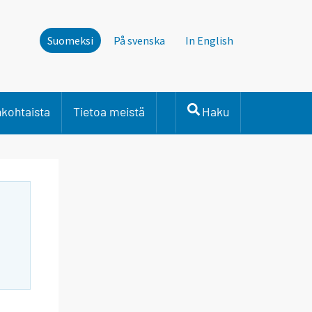
Suomeksi
På svenska
In English
nkohtaista
Tietoa meistä
Haku