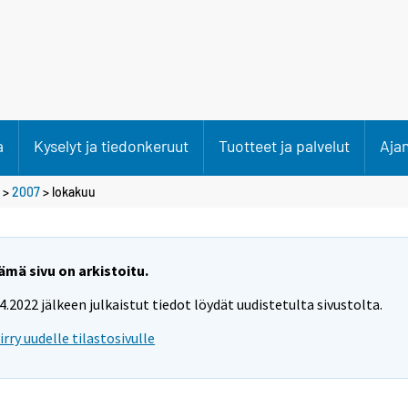
a
Kyselyt ja tiedonkeruut
Tuotteet ja palvelut
Aja
>
2007
>
lokakuu
ämä sivu on arkistoitu.
.4.2022 jälkeen julkaistut tiedot löydät uudistetulta sivustolta.
iirry uudelle tilastosivulle