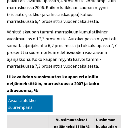
päivittäistavarakaupassa 9,4 prosenttia korkeampi kuin
marraskuussa 2006. Kaiken kaikkiaan kaupan myynti
(sis. auto-, tukku- ja vähittäiskauppa) kohosi
marraskuussa 6,4 prosenttia vuodentakaisesta.
Vähittäiskaupan tammi-marraskuun kumulatiivinen
vuosimuutos oli 7,3 prosenttia. Autokaupassa myynti oli
samalla ajanjaksolla 6,2 prosenttia ja tukkukaupassa 7,7
prosenttia suurempi kuin edellisvuoden vastaavana
ajanjaksona. Koko kaupan myynti kasvoi tammi-
marraskuussa 7,3 prosenttia vuodentakaisesta.
Liikevaihdon vuosimuutos kaupan eri aloilla
neljänneksittäin, marraskuussa 2007 ja koko
alkuvuonna, %
Avaa taulukko
suurempana
Vuosimuutokset
Uusimman
neljänneksittäin %
kuukauden