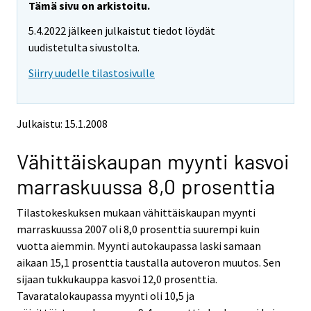
y
y
Tämä sivu on arkistoitu.
t
t
5.4.2022 jälkeen julkaistut tiedot löydät
t
t
o
o
uudistetulta sivustolta.
i
i
Siirry uudelle tilastosivulle
s
s
e
e
e
e
n
n
Julkaistu: 15.1.2008
p
p
a
a
Vähittäiskaupan myynti kasvoi
l
l
v
v
marraskuussa 8,0 prosenttia
e
e
l
l
Tilastokeskuksen mukaan vähittäiskaupan myynti
u
u
u
u
marraskuussa 2007 oli 8,0 prosenttia suurempi kuin
n
n
vuotta aiemmin. Myynti autokaupassa laski samaan
.
.
aikaan 15,1 prosenttia taustalla autoveron muutos. Sen
sijaan tukkukauppa kasvoi 12,0 prosenttia.
Tavaratalokaupassa myynti oli 10,5 ja