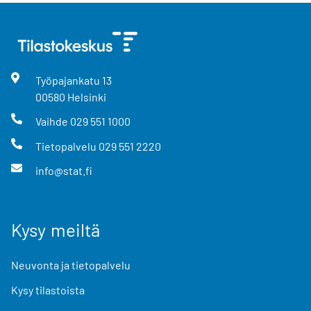
Työpajankatu
13
00580
Helsinki
Vaihde
029 551 1000
Tietopalvelu
029 551 2220
info@stat.fi
Kysy meiltä
Neuvonta ja tietopalvelu
Kysy tilastoista