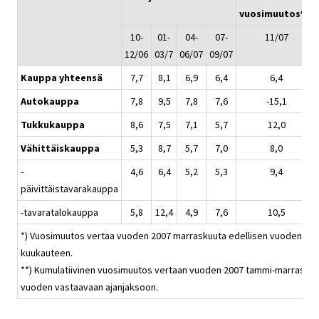
vuosimuutos%*
10-
01-
04-
07-
11/07
12/06
03/7
06/07
09/07
Kauppa yhteensä
7,7
8,1
6,9
6,4
6,4
Autokauppa
7,8
9,5
7,8
7,6
-15,1
Tukkukauppa
8,6
7,5
7,1
5,7
12,0
Vähittäiskauppa
5,3
8,7
5,7
7,0
8,0
-
4,6
6,4
5,2
5,3
9,4
päivittäistavarakauppa
-tavaratalokauppa
5,8
12,4
4,9
7,6
10,5
*) Vuosimuutos vertaa vuoden 2007 marraskuuta edellisen vuoden va
kuukauteen.
**) Kumulatiivinen vuosimuutos vertaan vuoden 2007 tammi-marraskuu
vuoden vastaavaan ajanjaksoon.