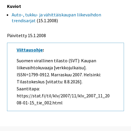
Kuviot
Auto-, tukku- ja vähittäiskaupan liikevaihdon
trendisarjat
(15.1.2008)
Päivitetty
15.1.2008
Viittausohje
:
Suomen virallinen tilasto (SVT): Kaupan
liikevaihtokuvaaja [verkkojulkaisu].
ISSN=1799-0912.
Marraskuu
2007. Helsinki:
Tilastokeskus [viitattu: 8.8.2026].
Saantitapa:
https://stat.fi/til/klv/2007/11/klv_2007_11_20
08-01-15_tie_002.html