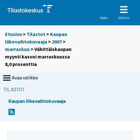
Valikko
Haku
Etusivu
>
Tilastot
>
Kaupan
liikevaihtokuvaaja
>
2007
>
marraskuu
> Vähittäiskaupan
myynti kasvoi marraskuussa
8,0 prosenttia
Avaa valikko
TILASTOT
Kaupan liikevaihtokuvaaja
S
S
i
i
i
i
r
r
r
r