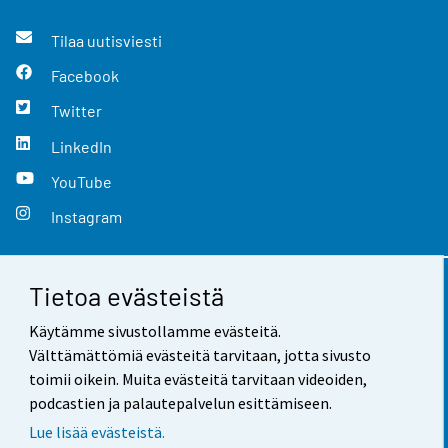
Tilaa uutisviesti
Facebook
Twitter
LinkedIn
YouTube
Instagram
Tietoa evästeistä
Yhteystiedot
Käytämme sivustollamme evästeitä.
Palaute
Välttämättömiä evästeitä tarvitaan, jotta sivusto
toimii oikein. Muita evästeitä tarvitaan videoiden,
Käyttöehdot
podcastien ja palautepalvelun esittämiseen.
Tietosuoja
Lue lisää evästeistä.