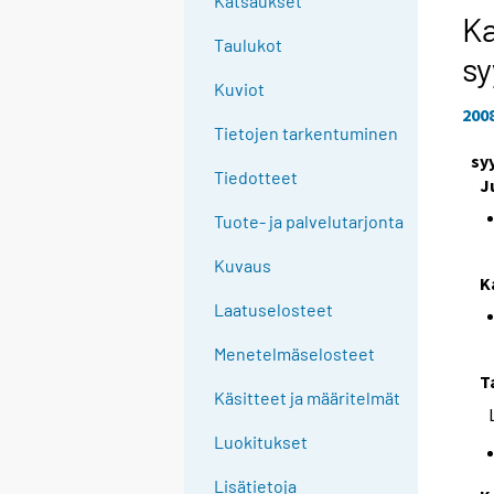
Katsaukset
Ka
Taulukot
sy
Kuviot
200
Tietojen tarkentuminen
sy
Tiedotteet
J
Tuote- ja palvelutarjonta
Kuvaus
K
Laatuselosteet
Menetelmäselosteet
T
Käsitteet ja määritelmät
Luokitukset
Lisätietoja