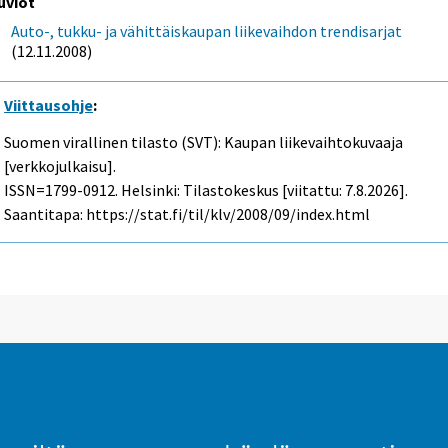
uviot
Auto-, tukku- ja vähittäiskaupan liikevaihdon trendisarjat
(12.11.2008)
Viittausohje
:
Suomen virallinen tilasto (SVT): Kaupan liikevaihtokuvaaja
[verkkojulkaisu].
ISSN=1799-0912. Helsinki: Tilastokeskus [viitattu: 7.8.2026].
Saantitapa: https://stat.fi/til/klv/2008/09/index.html