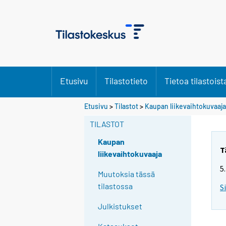
Etusivu
Tilastotieto
Tietoa tilastoist
Etusivu
>
Tilastot
>
Kaupan liikevaihtokuvaaja
TILASTOT
Kaupan
T
liikevaihtokuvaaja
5
Muutoksia tässä
tilastossa
S
Julkistukset