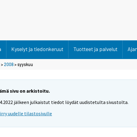
a
Kyselyt ja tiedonkeruut
Tuotteet ja palvelut
Aja
>
2008
>
syyskuu
ämä sivu on arkistoitu.
.4.2022 jälkeen julkaistut tiedot löydät uudistetulta sivustolta.
iirry uudelle tilastosivulle