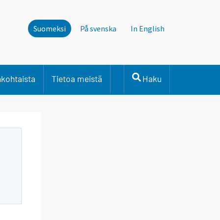
Suomeksi
På svenska
In English
nkohtaista
Tietoa meistä
Haku