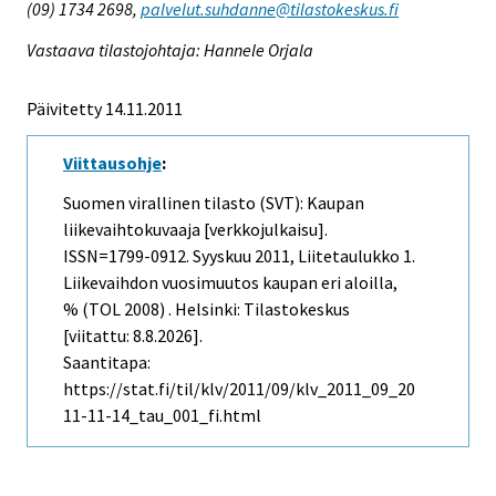
(09) 1734 2698,
palvelut.suhdanne@tilastokeskus.fi
Vastaava tilastojohtaja: Hannele Orjala
Päivitetty 14.11.2011
Viittausohje
:
Suomen virallinen tilasto (SVT): Kaupan
liikevaihtokuvaaja [verkkojulkaisu].
ISSN=1799-0912.
Syyskuu
2011, Liitetaulukko 1.
Liikevaihdon vuosimuutos kaupan eri aloilla,
% (TOL 2008) . Helsinki: Tilastokeskus
[viitattu: 8.8.2026].
Saantitapa:
https://stat.fi/til/klv/2011/09/klv_2011_09_20
11-11-14_tau_001_fi.html