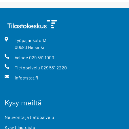
Työpajankatu
13
00580
Helsinki
Vaihde
029 551 1000
Tietopalvelu
029 551 2220
info@stat.fi
Kysy meiltä
Neuvonta ja tietopalvelu
Kysy tilastoista