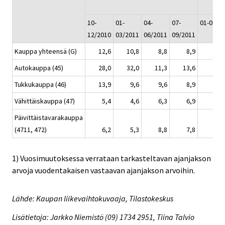
10-
01-
04-
07-
01-09/2
12/2010
03/2011
06/2011
09/2011
Kauppa yhteensä (G)
12,6
10,8
8,8
8,9
Autokauppa (45)
28,0
32,0
11,3
13,6
Tukkukauppa (46)
13,9
9,6
9,6
8,9
Vähittäiskauppa (47)
5,4
4,6
6,3
6,9
Päivittäistavarakauppa
(4711, 472)
6,2
5,3
8,8
7,8
1) Vuosimuutoksessa verrataan tarkasteltavan ajanjakson
arvoja vuodentakaisen vastaavan ajanjakson arvoihin.
Lähde: Kaupan liikevaihtokuvaaja, Tilastokeskus
Lisätietoja: Jarkko Niemistö (09) 1734 2951, Tiina Talvio