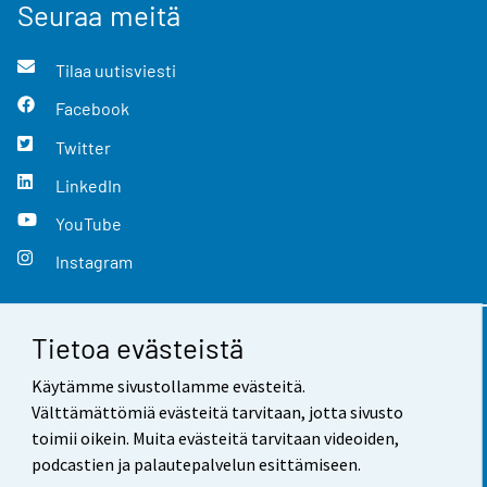
Seuraa meitä
Tilaa uutisviesti
Facebook
Twitter
LinkedIn
YouTube
Instagram
Tietoa evästeistä
Yhteystiedot
Käytämme sivustollamme evästeitä.
Palaute
Välttämättömiä evästeitä tarvitaan, jotta sivusto
toimii oikein. Muita evästeitä tarvitaan videoiden,
Käyttöehdot
podcastien ja palautepalvelun esittämiseen.
Tietosuoja