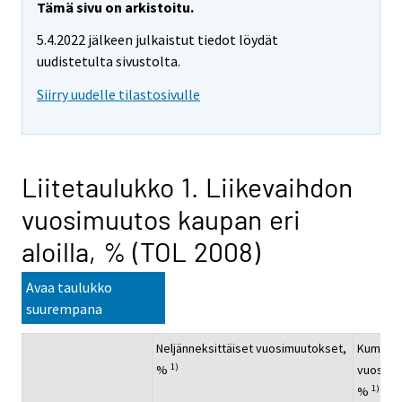
Tämä sivu on arkistoitu.
5.4.2022 jälkeen julkaistut tiedot löydät
uudistetulta sivustolta.
Siirry uudelle tilastosivulle
Liitetaulukko 1. Liikevaihdon
vuosimuutos kaupan eri
aloilla, % (TOL 2008)
Avaa taulukko
suurempana
Neljänneksittäiset vuosimuutokset,
Kumulati
1)
%
vuosimu
1)
%