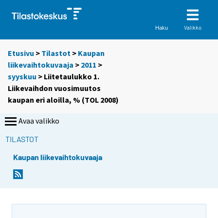
Valikko
Haku
Etusivu
>
Tilastot
>
Kaupan
liikevaihtokuvaaja
>
2011
>
syyskuu
> Liitetaulukko 1.
Liikevaihdon vuosimuutos
kaupan eri aloilla, % (TOL 2008)
Avaa valikko
TILASTOT
Kaupan liikevaihtokuvaaja