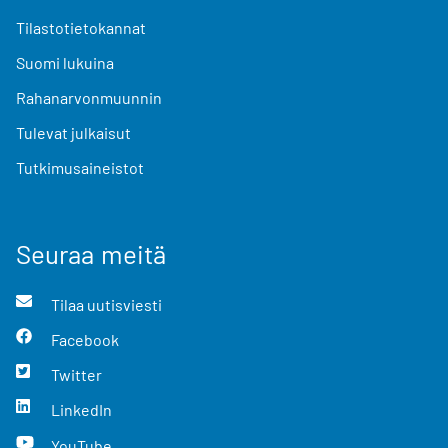
Tilastotietokannat
Suomi lukuina
Rahanarvonmuunnin
Tulevat julkaisut
Tutkimusaineistot
Seuraa meitä
Tilaa uutisviesti
Facebook
Twitter
LinkedIn
YouTube