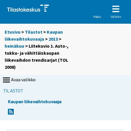
Valikko
Haku
Etusivu
>
Tilastot
>
Kaupan
liikevaihtokuvaaja
>
2013
>
heinäkuu
> Liitekuvio 1. Auto-,
tukku- ja vähittäiskaupan
liikevaihdon trendisarjat (TOL
2008)
Avaa valikko
TILASTOT
Kaupan liikevaihtokuvaaja