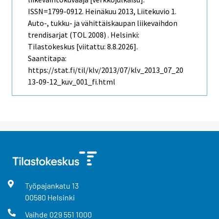
ISSN=1799-0912.
Heinäkuu
2013, Liitekuvio 1.
Auto-, tukku- ja vähittäiskaupan liikevaihdon
trendisarjat (TOL 2008) . Helsinki:
Tilastokeskus [viitattu: 8.8.2026].
Saantitapa:
https://stat.fi/til/klv/2013/07/klv_2013_07_20
13-09-12_kuv_001_fi.html
Työpajankatu
13
00580
Helsinki
Vaihde
029 551 1000