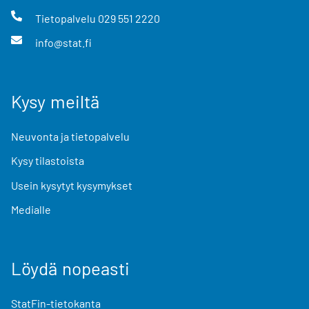
Tietopalvelu
029 551 2220
info@stat.fi
Kysy meiltä
Neuvonta ja tietopalvelu
Kysy tilastoista
Usein kysytyt kysymykset
Medialle
Löydä nopeasti
StatFin-tietokanta